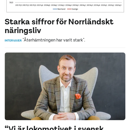
Starka siffror för Norrländskt
näringsliv
"Återhämtningen har varit stark".
INTERVJUER
“Vi är lokomotivet i svensk