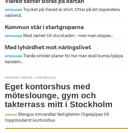
Viared sätter Borås på kartan
Trycket på Viared är stort, tittar på att expandera
INTERVJUER
västerut.
Kommun står i startgroparna
Med närhet till storstaden - men man slipper…
INTERVJUER
Med lyhördhet mot näringslivet
Tranås smider planer för hur man skall kunna hjälpa
INTERVJUER
handeln…
SPONSRAT INNEHÅLL FRÅN MENGUS
Eget kontorshus med
möteslounge, gym och
takterrass mitt i Stockholm
Mengus omvandlar fastigheten Orgelpipan till
ANNONS
toppmodernt kontorshus.