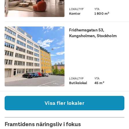
produkter.
LOKALTYP
YTA
Kontor
1 800 m²
Fridhemsgatan 53
,
Kungsholmen
, Stockholm
Modern kontorslokal med
attraktivt läge nära
Fridhemsplan
LOKALTYP
YTA
Butikslokal
45 m²
Visa fler lokaler
Framtidens näringsliv i fokus