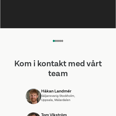
HANDEL
Öppnar ny butik på Väla
1
2
3
4
5
Kom i kontakt med vårt
team
Håkan Landmér
Säljansvarig Stockholm,
Uppsala, Mälardalen
Tom Vikström