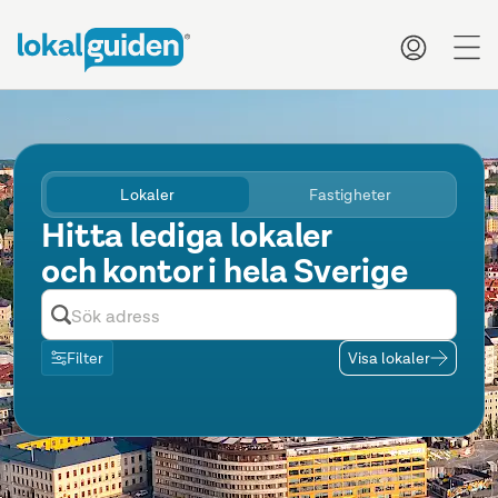
me
Lokaler
Fastigheter
Hitta lediga lokaler
och kontor i hela Sverige
Filter
Visa lokaler