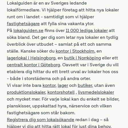
Lokalguiden är en av Sveriges ledande
lokalförmedlare. Vi hjälper företag att hitta nya lokaler
runt om i landet - samtidigt som vi hjälper
fastighetsägare
att fylla sina vakanta ytor.
På
lokalguiden.se
finns över
11 000 lediga lokaler
att
söka bland. Det ger dig som letar nya lokaler en tydlig
överblick över utbudet – samlat på ett och samma
ställe. Kanske söker du
kontor i Stockholm
, en
lagerlokal i Helsingborg
, en
butik i Norrköping
eller ett
centralt kontor i Göteborg
. Oavsett var i Sverige du vill
etablera dig hittar du ett brett urval av lokaler hos oss
- både i storstäderna och på andra orter.
Vi visar inte bara
kontor
,
lager
och
butiker
, utan även
produktionslokaler
,
kontorshotell
,
livsmedelslokaler
och mycket mer. För varje lokal kan du enkelt se bilder,
planskisser, uppskattad hyra, närservice och vilken
fastighetsägare som står bakom.
Registrera dig som lokalsökande
redan i dag – så
hjälper vi dig att hitta rätt lokal för just dina behov.