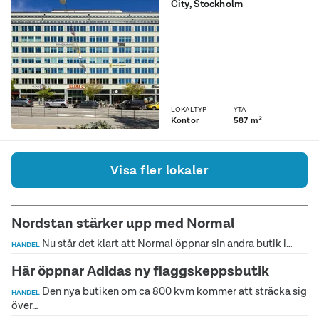
City
, Stockholm
En strategisk arbetsplats
med Stockholms bästa
läge och utsikt Välkommen
till en av Stockholms mest
eftertraktade lokaler. Den
centrala placeringen gör
det enkelt för gäster och
LOKALTYP
YTA
kollegor att nå oss från när
Kontor
587 m²
och fjärran, ...
Visa fler lokaler
Nordstan stärker upp med Normal
Nu står det klart att Normal öppnar sin andra butik i…
HANDEL
Här öppnar Adidas ny flaggskeppsbutik
Den nya butiken om ca 800 kvm kommer att sträcka sig
HANDEL
över…