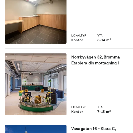
Östermalm –
Behandlingsrum uthyres
hos Mornington Health
Club på Nybrogatan 53
LOKALTYP
YTA
Kontor
8–14 m²
Norrbyvägen 32
,
Bromma
Etablera din mottagning i
hjärtat av Bromma –
Behandlingsrum uthyres
hos Mornington Health
Club
LOKALTYP
YTA
Kontor
7–15 m²
Vasagatan 16 - Klara C
,