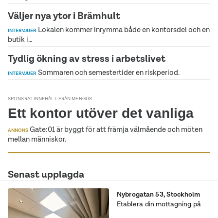
Väljer nya ytor i Brämhult
Lokalen kommer inrymma både en kontorsdel och en
INTERVJUER
butik i…
Tydlig ökning av stress i arbetslivet
Sommaren och semestertider en riskperiod.
INTERVJUER
SPONSRAT INNEHÅLL FRÅN MENGUS
Ett kontor utöver det vanliga
Gate:01 är byggt för att främja välmående och möten
ANNONS
mellan människor.
Senast upplagda
Nybrogatan 53
,
Stockholm
Etablera din mottagning på
bästa adress på