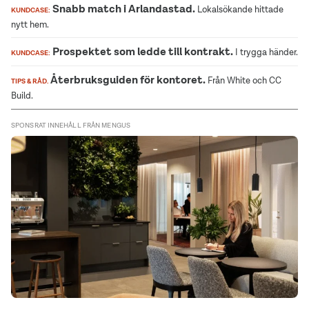
Snabb match i Arlandastad.
Lokalsökande hittade
KUNDCASE:
nytt hem.
Prospektet som ledde till kontrakt.
I trygga händer.
KUNDCASE:
Återbruksguiden för kontoret.
Från White och CC
TIPS & RÅD.
Build.
SPONSRAT INNEHÅLL FRÅN MENGUS