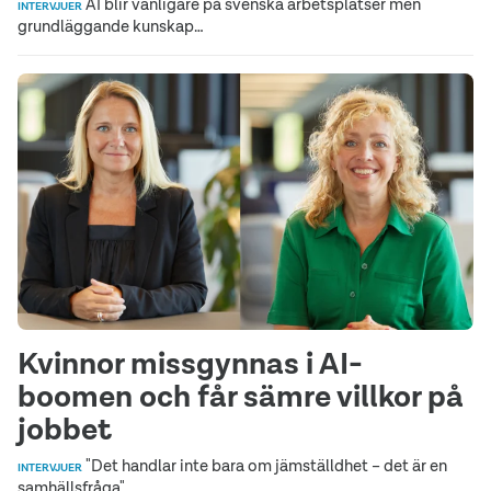
AI blir vanligare på svenska arbetsplatser men
INTERVJUER
grundläggande kunskap…
Kvinnor missgynnas i AI-
boomen och får sämre villkor på
jobbet
"Det handlar inte bara om jämställdhet – det är en
INTERVJUER
samhällsfråga".