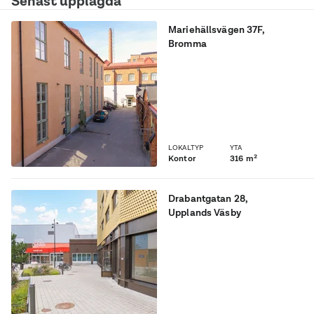
Senast upplagda
Mariehällsvägen 37F
,
Bromma
Industriell kontor/lager
lokal om 316 kvm med
härlig karaktär i gammal
fabriksbyggnad från 1914.
Snabbt tillträde möjligt!
LOKALTYP
YTA
Kontor
316 m²
Drabantgatan 28
,
Upplands Väsby
Ljus trevligt
café/kontor/butik fördelat i
två plan med entré i
markplan. Väsby Centrum.
Tillträde omgående!