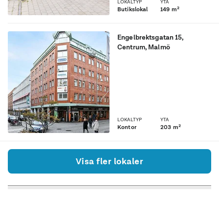
LOKALTYP
YTA
Butikslokal
149 m²
Engelbrektsgatan 15
,
Centrum
, Malmö
Kontor endast ett stenkast
från Gustav Adolfs Torg.
LOKALTYP
YTA
Kontor
203 m²
Visa fler lokaler