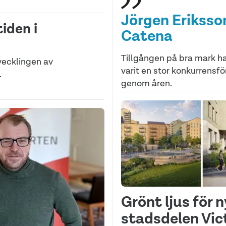
Jörgen Eriksson
iden i
Catena
Tillgången på bra mark ha
vecklingen av
varit en stor konkurrensfö
.
genom åren.
Grönt ljus för 
stadsdelen Vic