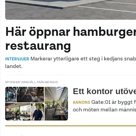
Här öppnar hamburger
restaurang
Markerar ytterligare ett steg i kedjans sn
INTERVJUER
landet.
SPONSRAT INNEHÅLL FRÅN MENGUS
Ett kontor utöv
Gate:01 är byggt 
ANNONS
och möten mellan männis