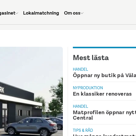
asinet
Lokalmatchning
Om oss
Mest lästa
HANDEL
Öppnar ny butik på Väl
NYPRODUKTION
En klassiker renoveras
HANDEL
Matprofilen öppnar nyt
Central
TIPS & RÅD