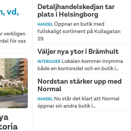
Detaljhandelskedjan tar
, vd,
plats i Helsingborg
Öppnar en butik med
HANDEL
fullskaligt sortiment på Kullagatan
r verkligen
29.
rdel för oss
Väljer nya ytor i Brämhult
Lokalen kommer inrymma
INTERVJUER
både en kontorsdel och en butik i…
Nordstan stärker upp med
Normal
Nu står det klart att Normal
HANDEL
öppnar sin andra butik i…
nya
toria