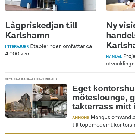
Lågpriskedjan till
Ny visi
Karlshamn
handel
Karls
Etableringen omfattar ca
INTERVJUER
4 000 kvm.
Proje
HANDEL
utvecklinge
SPONSRAT INNEHÅLL FRÅN MENGUS
Eget kontorsh
möteslounge, 
takterrass mitt
Mengus omvandlar
ANNONS
till toppmodernt kontorsh