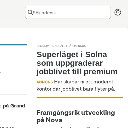
SPONSRAT INNEHÅLL FRÅN MENGUS
Superläget i Solna
som uppgraderar
jobblivet till premium
a
Här skapar ni ett modernt
ANNONS
kontor där jobblivet bara flyter på.
t på Grand
Framgångsrik utveckling
på Nova