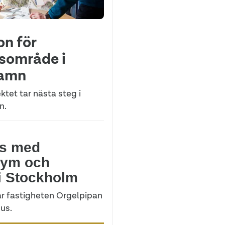
on för
sområde i
hamn
ktet tar nästa steg i
n.
us med
gym och
 i Stockholm
 fastigheten Orgelpipan
us.