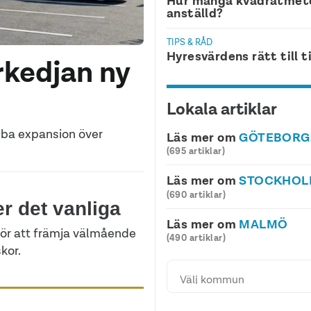
Hur många kvadratmete
anställd?
TIPS & RÅD
Hyresvärdens rätt till t
kedjan ny
Lokala artiklar
abba expansion över
Läs mer om
GÖTEBORG
(695 artiklar)
Läs mer om
STOCKHO
(690 artiklar)
er det vanliga
Läs mer om
MALMÖ
för att främja välmående
(490 artiklar)
kor.