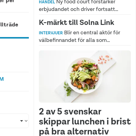
r per
Ny food court förstärker
HANDEL
erbjudandet och driver fortsatt…
K-märkt till Solna Link
illträde
Blir en central aktör för
INTERVJUER
välbefinnandet för alla som…
LM
2 av 5 svenskar
skippar lunchen i brist
på bra alternativ