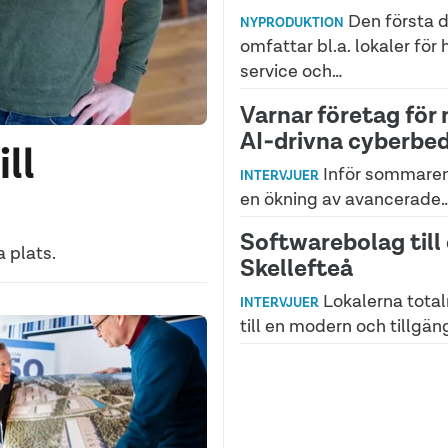
Den första 
NYPRODUKTION
omfattar bl.a. lokaler för
service och…
Varnar företag för
AI‑drivna cyberbed
ll
Inför sommaren
INTERVJUER
en ökning av avancerade
Softwarebolag till
 plats.
Skellefteå
Lokalerna tota
INTERVJUER
till en modern och tillgän