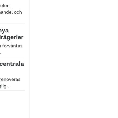
delen
 handel och
 nya
rägerier
 förväntas
…
 centrala
lrenoveras
glig…