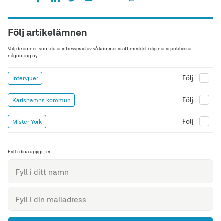
Följ artikelämnen
Välj de ämnen som du är intresserad av så kommer vi att meddela dig när vi publicerar
någonting nytt.
Följ
Intervjuer
Följ
Karlshamns kommun
Följ
Mister York
Fyll i dina uppgifter