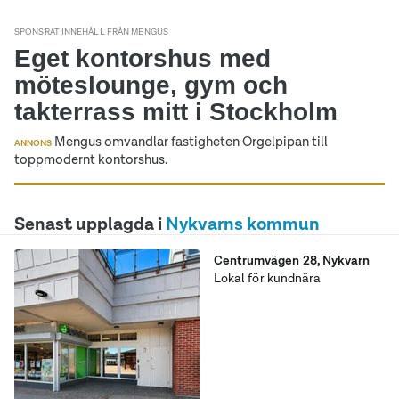
SPONSRAT INNEHÅLL FRÅN MENGUS
Eget kontorshus med
möteslounge, gym och
takterrass mitt i Stockholm
Mengus omvandlar fastigheten Orgelpipan till
ANNONS
toppmodernt kontorshus.
Senast upplagda i
Nykvarns kommun
Centrumvägen 28
,
Nykvarn
Lokal för kundnära
verksamhet mitt i Nykvarns
centrum