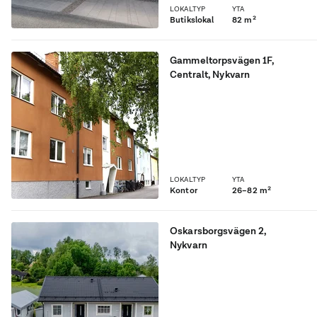
LOKALTYP
YTA
Butikslokal
82 m²
Gammeltorpsvägen 1F
,
Centralt
, Nykvarn
Nyrenoverade lokaler
Centralt i Nykvarn 26 - 82
kvm från 3500 kronor/
månad
LOKALTYP
YTA
Kontor
26–82 m²
Oskarsborgsvägen 2
,
Nykvarn
Unik, friköpt
kontorsfastighet där du
äger både mark och
byggnad.