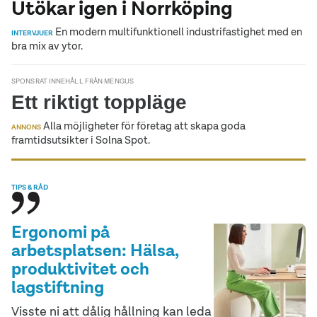
Utökar igen i Norrköping
En modern multifunktionell industrifastighet med en
INTERVJUER
bra mix av ytor.
SPONSRAT INNEHÅLL FRÅN MENGUS
Ett riktigt toppläge
Alla möjligheter för företag att skapa goda
ANNONS
framtidsutsikter i Solna Spot.
TIPS & RÅD
Ergonomi på
arbetsplatsen: Hälsa,
produktivitet och
lagstiftning
Visste ni att dålig hållning kan leda