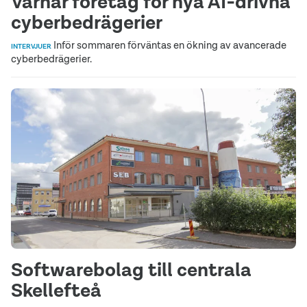
Varnar företag för nya AI‑drivna
cyberbedrägerier
Inför sommaren förväntas en ökning av avancerade
INTERVJUER
cyberbedrägerier.
Softwarebolag till centrala
Skellefteå