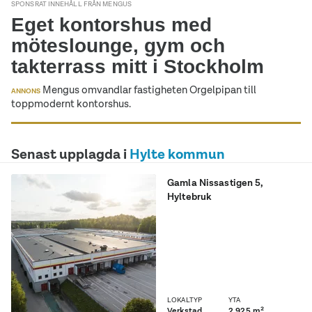
SPONSRAT INNEHÅLL FRÅN MENGUS
Eget kontorshus med
möteslounge, gym och
takterrass mitt i Stockholm
Mengus omvandlar fastigheten Orgelpipan till
ANNONS
toppmodernt kontorshus.
Senast upplagda i
Hylte kommun
Gamla Nissastigen 5
,
Hyltebruk
Perfekt för lager, logistik
eller lätt industri. Rymliga
ytor, bra takhöjd och
smidiga lastmöjligheter
LOKALTYP
YTA
Verkstad
2 925 m²