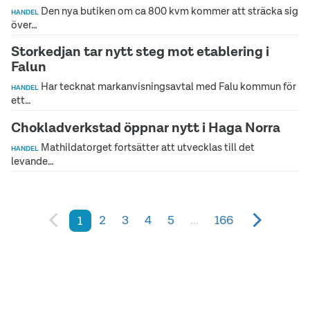
Den nya butiken om ca 800 kvm kommer att sträcka sig
HANDEL
över…
Storkedjan tar nytt steg mot etablering i
Falun
Har tecknat markanvisningsavtal med Falu kommun för
HANDEL
ett…
Chokladverkstad öppnar nytt i Haga Norra
Mathildatorget fortsätter att utvecklas till det
HANDEL
levande…
2
3
4
5
...
166
1