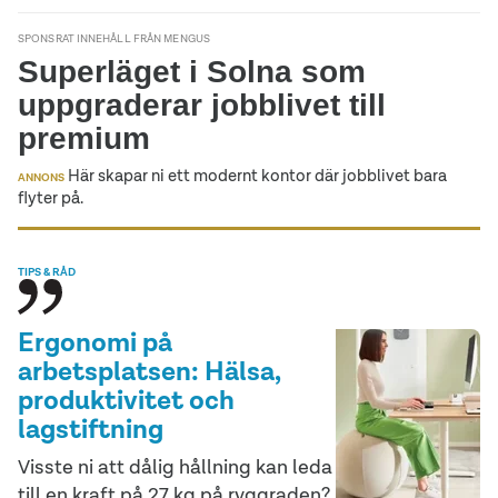
SPONSRAT INNEHÅLL FRÅN MENGUS
Superläget i Solna som
uppgraderar jobblivet till
premium
Här skapar ni ett modernt kontor där jobblivet bara
ANNONS
flyter på.
TIPS & RÅD
Ergonomi på
arbetsplatsen: Hälsa,
produktivitet och
lagstiftning
Visste ni att dålig hållning kan leda
till en kraft på 27 kg på ryggraden?