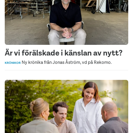
Är vi förälskade i känslan av nytt?
Ny krönika från Jonas Åström, vd på Rekomo.
KRÖNIKOR