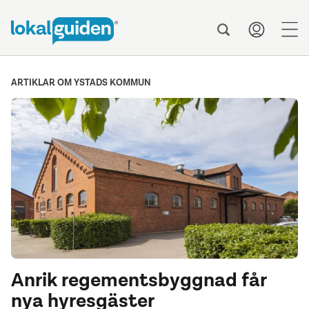
men
ARTIKLAR OM YSTADS KOMMUN
Anrik regementsbyggnad får
nya hyresgäster