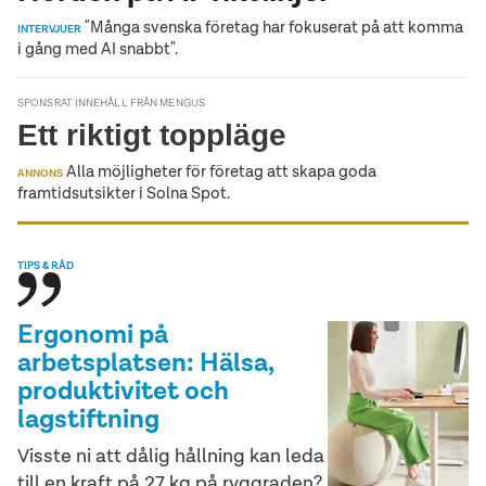
"Många svenska företag har fokuserat på att komma
INTERVJUER
i gång med AI snabbt".
SPONSRAT INNEHÅLL FRÅN MENGUS
Ett riktigt toppläge
Alla möjligheter för företag att skapa goda
ANNONS
framtidsutsikter i Solna Spot.
TIPS & RÅD
Ergonomi på
arbetsplatsen: Hälsa,
produktivitet och
lagstiftning
Visste ni att dålig hållning kan leda
till en kraft på 27 kg på ryggraden?