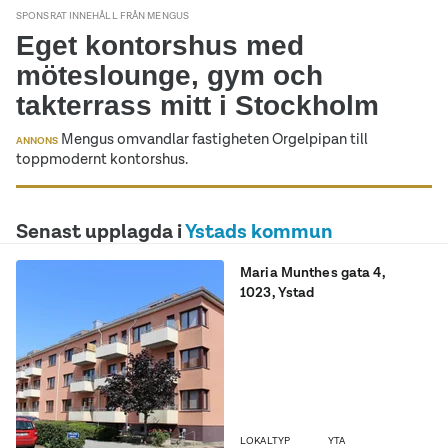
SPONSRAT INNEHÅLL FRÅN MENGUS
Eget kontorshus med
möteslounge, gym och
takterrass mitt i Stockholm
Mengus omvandlar fastigheten Orgelpipan till
ANNONS
toppmodernt kontorshus.
Senast upplagda i
Ystads kommun
Maria Munthes gata 4
,
1023
, Ystad
Praktiskt källarförråd om ca
30 kvm på Maria Munthes
gata 4 i Ystad
LOKALTYP
YTA