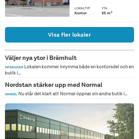
LOKALTYP
YTA
Kontor
55 m²
Visa fler lokaler
Väljer nya ytor i Brämhult
Lokalen kommer inrymma både en kontorsdel och en
INTERVJUER
butik i…
Nordstan stärker upp med Normal
Nu står det klart att Normal öppnar sin andra butik i…
HANDEL