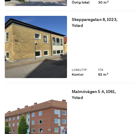
Övrig lokal
30 m²
Skepparegatan 8
,
1023
,
Ystad
Praktisk källarlokal om
cirka 92 kvm på
Skepparegatan 8 i Ystad
LOKALTYP
YTA
Kontor
92 m²
Malmövägen 5 A
,
1061
,
Ystad
Praktisk källarlokal om ca
55 kvm på Malmövägen 5 A
i Ystad