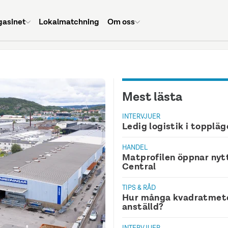
asinet
Lokalmatchning
Om oss
Mest lästa
INTERVJUER
Ledig logistik i toppläg
HANDEL
Matprofilen öppnar nyt
Central
TIPS & RÅD
Hur många kvadratmete
anställd?
INTERVJUER