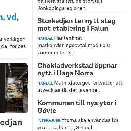
på flera ställen, de största i
Jönköpingsregionen.
, vd,
Storkedjan tar nytt steg
mot etablering i Falun
Har tecknat
r verkligen
HANDEL
markanvisningsavtal med Falu
rdel för oss
kommun för ett…
Chokladverkstad öppnar
nytt i Haga Norra
Mathildatorget fortsätter att
HANDEL
utvecklas till det levande…
Kommunen till nya ytor i
Gävle
kedjan
Ytorna ska användas för
INTERVJUER
vuxenubildning, SFI och…