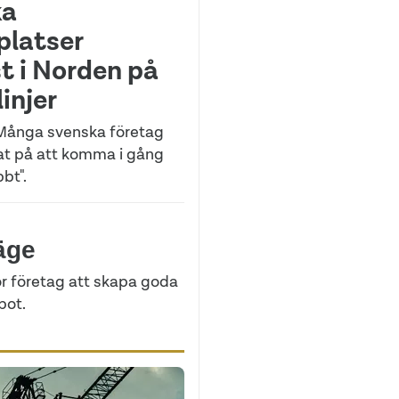
ka
platser
t i Norden på
linjer
Många svenska företag
at på att komma i gång
bt".
läge
ör företag att skapa goda
pot.