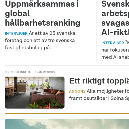
Uppmärksammas i
Svens
global
arbets
hållbarhetsranking
svagas
AI-rikt
Är ett av 25 svenska
INTERVJUER
företag och ett av tre svenska
"
INTERVJUER
fastighetsbolag på…
har fokuser
med AI snab
SPONSRAT INNEHÅLL FRÅN MENGUS
Ett riktigt topp
Alla möjligheter f
ANNONS
framtidsutsikter i Solna S