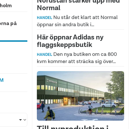
Nordstan stärker upp med
eholm
Normal
Nu står det klart att Normal
HANDEL
orna på
öppnar sin andra butik i…
Här öppnar Adidas ny
flaggskeppsbutik
Den nya butiken om ca 800
HANDEL
kvm kommer att sträcka sig över…
LM
Till nyproduktion i