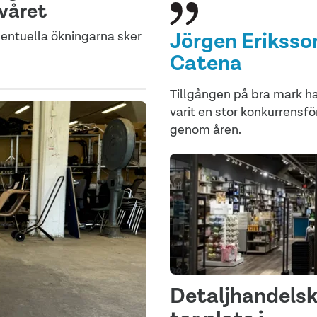
lvåret
Jörgen Eriksson
entuella ökningarna sker
Catena
Tillgången på bra mark ha
varit en stor konkurrensfö
genom åren.
Detaljhandels