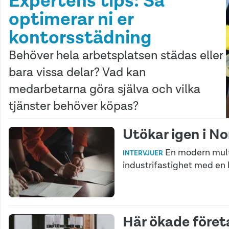
Expertens tips: Så
optimerar ni er
kontorsstädning
Behöver hela arbetsplatsen städas eller
bara vissa delar? Vad kan
medarbetarna göra själva och vilka
tjänster behöver köpas?
Utökar igen i N
En modern mult
INTERVJUER
industrifastighet med en b
Här ökade före