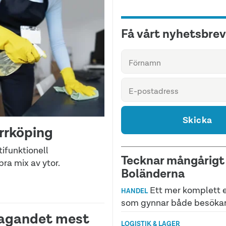
Få vårt nyhetsbrev
Skicka
orrköping
ifunktionell
Tecknar mångårigt 
ra mix av ytor.
Boländerna
Ett mer komplett 
HANDEL
som gynnar både besöka
tagandet mest
LOGISTIK & LAGER