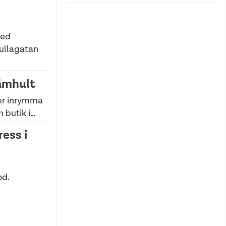
med
Kullagatan
rämhult
r inrymma
 butik i…
ress i
od.