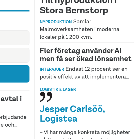
Stora Bernstorp
Samlar
NYPRODUKTION
Malmöverksamheten i moderna
lokaler på 1 200 kvm.
Fler företag använder AI
men få ser ökad lönsamhet
Endast 12 procent ser en
INTERVJUER
positiv effekt av att implementera…
LOGISTIK & LAGER
avtal i
Jesper Carlsöö,
Logistea
erbjudande
re och…
– Vi har många konkreta möjligheter