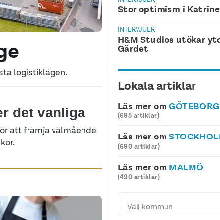
Stor optimism i Katrin
INTERVJUER
H&M Studios utökar yt
äge
Gärdet
ta logistiklägen.
Lokala artiklar
Läs mer om
GÖTEBORG
er det vanliga
(695 artiklar)
för att främja välmående
Läs mer om
STOCKHO
kor.
(690 artiklar)
Läs mer om
MALMÖ
(490 artiklar)