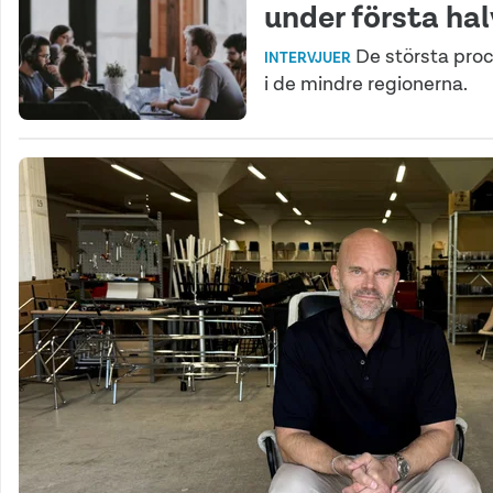
under första ha
De största proc
INTERVJUER
i de mindre regionerna.