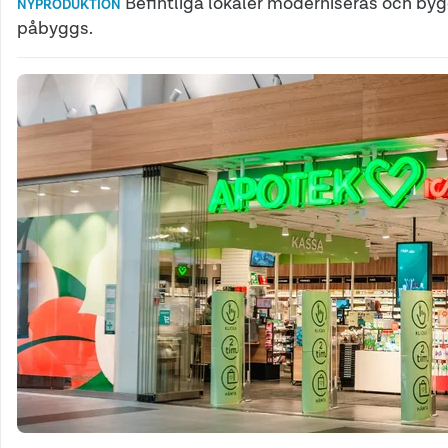
Befintliga lokaler moderniseras och byg
NYPRODUKTION
påbyggs.