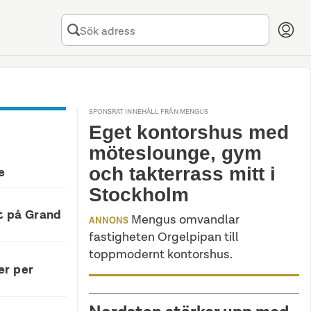
SPONSRAT INNEHÅLL FRÅN MENGUS
Eget kontorshus med
möteslounge, gym
och takterrass mitt i
e
Stockholm
t på Grand
Mengus omvandlar
ANNONS
fastigheten Orgelpipan till
toppmodernt kontorshus.
r per