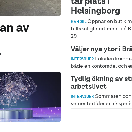
tar plats i
Helsingborg
Öppnar en butik 
lan av
HANDEL
fullskaligt sortiment på 
29.
Väljer nya ytor i B
.
Lokalen komme
INTERVJUER
både en kontorsdel och en
Tydlig ökning av st
arbetslivet
Sommaren och
INTERVJUER
semestertider en riskperi