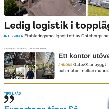
Ledig logistik i toppl
Etableringsmöjlighet i ett av Göteborgs bäs
INTERVJUER
SPONSRAT INNEHÅLL FRÅN MENGUS
Ett kontor utöv
Gate:01 är byggt 
ANNONS
och möten mellan männis
TIPS & RÅD