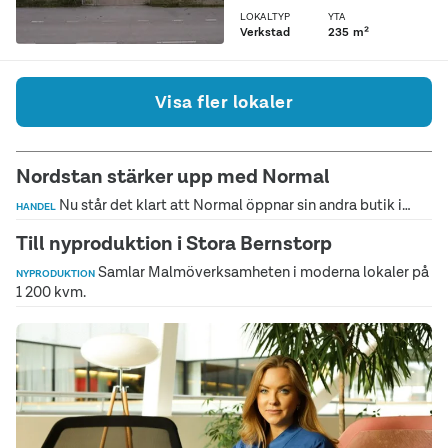
på 170 m2 och tillägget av
LOKALTYP
YTA
ett 65 m2 entresolplan,
Verkstad
235 m²
erbjuder...
Visa fler lokaler
Nordstan stärker upp med Normal
Nu står det klart att Normal öppnar sin andra butik i…
HANDEL
Till nyproduktion i Stora Bernstorp
Samlar Malmöverksamheten i moderna lokaler på
NYPRODUKTION
1 200 kvm.