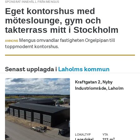
SPONSRAT INNEHÅLL FRÅN MENGUS
Eget kontorshus med
möteslounge, gym och
takterrass mitt i Stockholm
Mengus omvandlar fastigheten Orgelpipan till
ANNONS
toppmodernt kontorshus.
Senast upplagda i
Laholms kommun
Kraftgatan 2
,
Nyby
Industriområde
, Laholm
Hyr Utmärkt lokal i Nyby
Industriområde! Nu har du
chansen att hyra en av våra
nya och moderna
affärslokaler belägna i det
populära Nyby
Industriområde i Laholm. Vi
LOKALTYP
YTA
erbjuder totalt 6 lokaler, var
Lagerlokal
212 m²