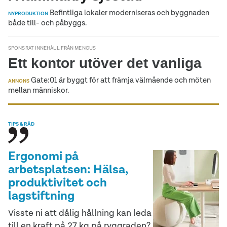
Befintliga lokaler moderniseras och byggnaden
NYPRODUKTION
både till- och påbyggs.
SPONSRAT INNEHÅLL FRÅN MENGUS
Ett kontor utöver det vanliga
Gate:01 är byggt för att främja välmående och möten
ANNONS
mellan människor.
TIPS & RÅD
Ergonomi på
arbetsplatsen: Hälsa,
produktivitet och
lagstiftning
Visste ni att dålig hållning kan leda
till en kraft på 27 kg på ryggraden?