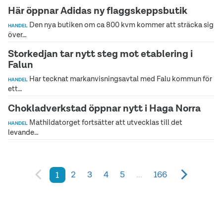
Här öppnar Adidas ny flaggskeppsbutik
Den nya butiken om ca 800 kvm kommer att sträcka sig
HANDEL
över…
Storkedjan tar nytt steg mot etablering i
Falun
Har tecknat markanvisningsavtal med Falu kommun för
HANDEL
ett…
Chokladverkstad öppnar nytt i Haga Norra
Mathildatorget fortsätter att utvecklas till det
HANDEL
levande…
2
3
4
5
...
166
1