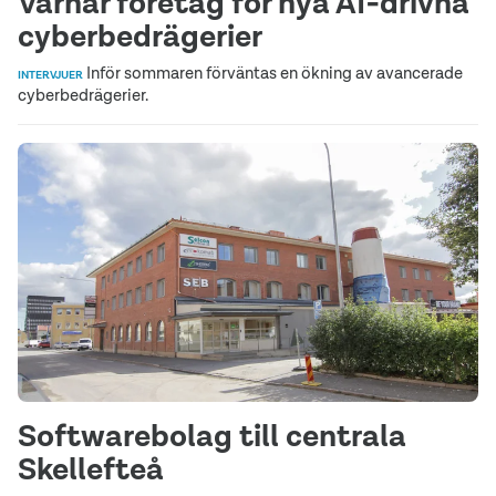
Varnar företag för nya AI‑drivna
cyberbedrägerier
Inför sommaren förväntas en ökning av avancerade
INTERVJUER
cyberbedrägerier.
Softwarebolag till centrala
Skellefteå