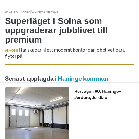
SPONSRAT INNEHÅLL FRÅN MENGUS
Superläget i Solna som
uppgraderar jobblivet till
premium
Här skapar ni ett modernt kontor där jobblivet bara
ANNONS
flyter på.
Senast upplagda i
Haninge kommun
Rörvägen 60
,
Haninge-
Jordbro
, Jordbro
Flexibel lokal i Jordbro –
lager, kontor och
produktion under samma
tak