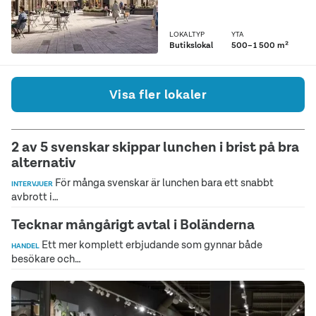
LOKALTYP
YTA
Butikslokal
500–1 500 m²
Visa fler lokaler
2 av 5 svenskar skippar lunchen i brist på bra
alternativ
För många svenskar är lunchen bara ett snabbt
INTERVJUER
avbrott i…
Tecknar mångårigt avtal i Boländerna
Ett mer komplett erbjudande som gynnar både
HANDEL
besökare och…