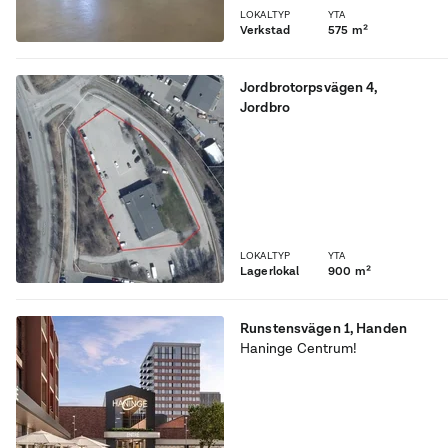
LOKALTYP
YTA
Verkstad
575 m²
Jordbrotorpsvägen 4
,
Jordbro
Lokal om 900 kvm med
generös takhöjd samt mark
om 7000 kvm uthyres!
LOKALTYP
YTA
Lagerlokal
900 m²
Runstensvägen 1
,
Handen
Haninge Centrum!