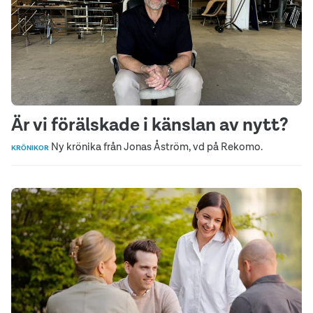
Är vi förälskade i känslan av nytt?
Ny krönika från Jonas Åström, vd på Rekomo.
KRÖNIKOR