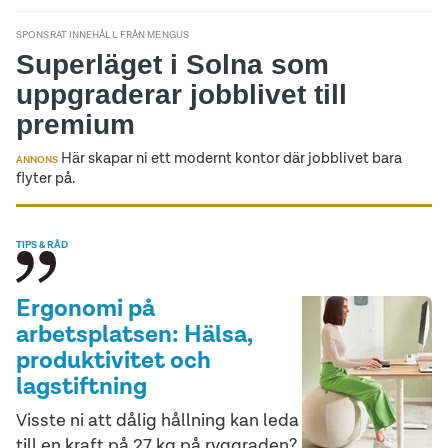
SPONSRAT INNEHÅLL FRÅN MENGUS
Superläget i Solna som
uppgraderar jobblivet till
premium
Här skapar ni ett modernt kontor där jobblivet bara
ANNONS
flyter på.
TIPS & RÅD
Ergonomi på
arbetsplatsen: Hälsa,
produktivitet och
lagstiftning
Visste ni att dålig hållning kan leda
till en kraft på 27 kg på ryggraden?