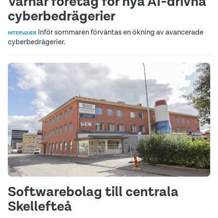
Varnar företag för nya AI‑drivna
cyberbedrägerier
Inför sommaren förväntas en ökning av avancerade
INTERVJUER
cyberbedrägerier.
Softwarebolag till centrala
Skellefteå