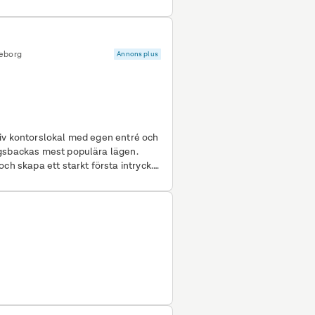
teborg
Annons plus
iv kontorslokal med egen entré och
ngsbackas mest populära lägen.
ch skapa ett starkt första intryck.
ande entré om ca 37 kvm. Via
ett ljust och trivsamt kontor om ca
lexibel planlösning med både mindre
amarbete, pentry samt två WC. Ett
har behaglig
ill fiber – allt för en modern och