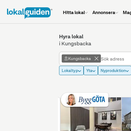
Hitta lokal
Annonsera
Mag
Hyra lokal
i Kungsbacka
Kungsbacka
Lokaltyp
Yta
Nyproduktion
Betald placering
Annons plus