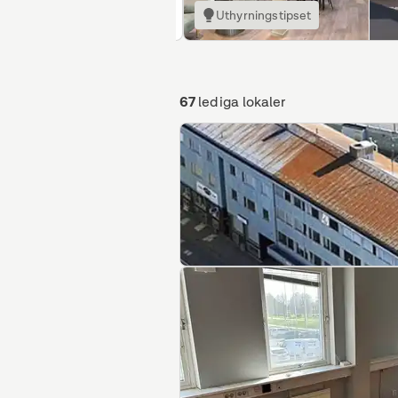
Uthyrningstipset
67
lediga lokaler