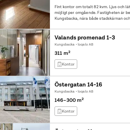
Fint kontor om totalt 82 kvm. Ljus och lät
möjligt per omgående. Fastigheten är belägen vid norra infarten till
Kungsbacka, nära både stadskärnan oc
ansluter till området vilket gör det lätti
fri parkering i närheten till fastigheten.
Belägen i Kungsbacka i
Valands promenad 1-3
Kungsbacka • loqalo AB
311 m²
Kontor
Östergatan 14-16
Kungsbacka • loqalo AB
146–300 m²
Kontor