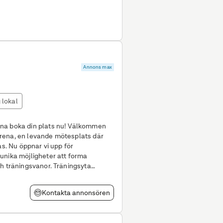
Annons max
 lokal
 din plats nu! Välkommen
rena, en levande mötesplats där
as. Nu öppnar vi upp för
unika möjligheter att forma
gsvanor. Träningsyta
a 457 kvm)
Kontakta annonsören