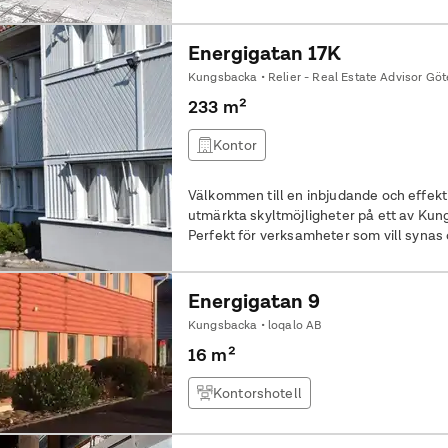
Energigatan 17K
Kungsbacka • Relier - Real Estate Advisor Gö
233 m²
Kontor
Välkommen till en inbjudande och effekt
utmärkta skyltmöjligheter på ett av Ku
Perfekt för verksamheter som vill synas o
Redan i markplan möts ni av en välkomn
interntrappa eller hiss nås våning 1 där 
196 kvm breder ut sig. Här erbjuds en f
Energigatan 9
och större kontorsrum, öppna ytor för s
Kungsbacka • loqalo AB
praktiskt förråd ger extra förvaringsmöjligheter. Lokalen 
16 m²
komfortkyla och fastigheten är ansluten t
effektiv arbetsmiljö. Parkeringsplatser med laddmöjlighet finns att hyra i
Kontorshotell
direkt anslutning.