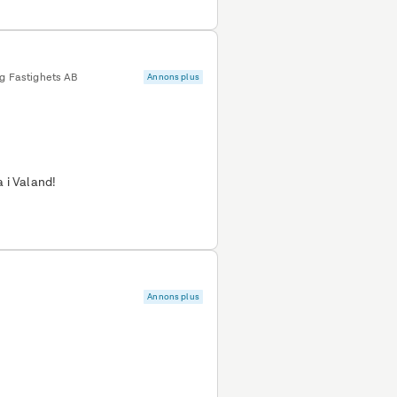
rg Fastighets AB
Annons plus
a i Valand!
Annons plus