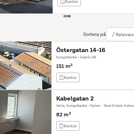
Kontor
1
2
3
Sortera på
Relevan
Östergatan 14-16
Kungsbacka • loqalo AB
151 m²
Kontor
Kabelgatan 2
Varla, Kungsbacka • Relier - Real Estate Advi
82 m²
Kontor