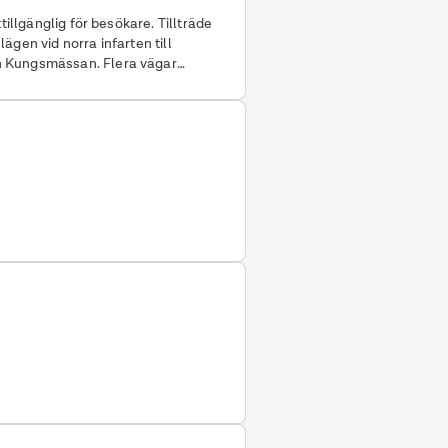
tillgänglig för besökare. Tillträde
h Kungsmässan. Flera vägar
llgängligt för besökare och erbjuder
 Mycket service finns i närområdet.