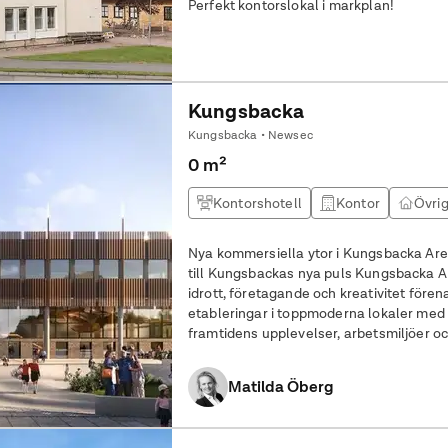
Perfekt kontorslokal i markplan!
Kungsbacka
Kungsbacka • Newsec
0 m²
Kontorshotell
Kontor
Övrig
Nya kommersiella ytor i Kungsbacka Arena boka
till Kungsbackas nya puls Kungsbacka A
idrott, företagande och kreativitet fören
etableringar i toppmoderna lokaler med 
framtidens upplevelser, arbetsmiljöer och tränin
perfekt för gym, studio eller friskvård (c
Matilda Öberg