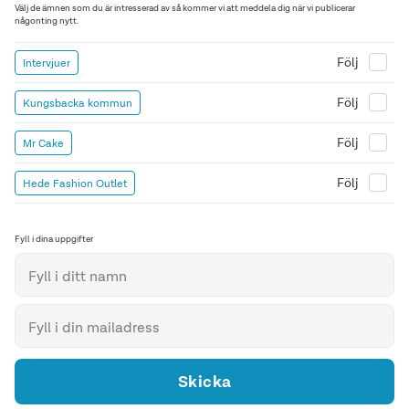
Välj de ämnen som du är intresserad av så kommer vi att meddela dig när vi publicerar
någonting nytt.
Följ
Intervjuer
Följ
Kungsbacka kommun
Följ
Mr Cake
Följ
Hede Fashion Outlet
Fyll i dina uppgifter
Skicka