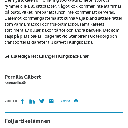
Den nya lokalen blir omkring 100 kvadratmeter stor och
rymmer cirka 35 sittplatser. Något kök kommer inte att finnas
på plats, vilket innebär att lunch inte kommer att serveras.
Däremot kommer gästerna att kunna välja bland lättare rätter
som varma mackor och frukostmackor, samt kaféets
sortiment av bullar, kakor, tårtor och andra bakverk. Det som
säljs på plats bakas i bageriet vid Stenpiren i Göteborg och
transporteras därefter till kaféet i Kungsbacka.
Se alla lediga restauranger i Kungsbacka här
Pernilla Gilbert
Kommunikatör
Besök oss
Skriv ut
Följ artikelämnen