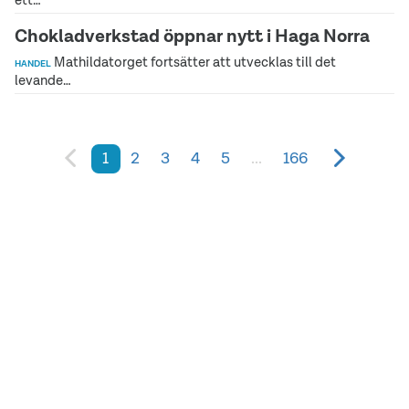
Chokladverkstad öppnar nytt i Haga Norra
Mathildatorget fortsätter att utvecklas till det
HANDEL
levande…
2
3
4
5
...
166
1