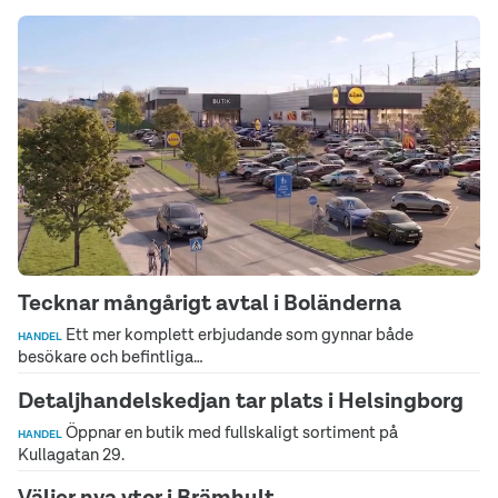
Tecknar mångårigt avtal i Boländerna
Ett mer komplett erbjudande som gynnar både
HANDEL
besökare och befintliga…
Detaljhandelskedjan tar plats i Helsingborg
Öppnar en butik med fullskaligt sortiment på
HANDEL
Kullagatan 29.
Väljer nya ytor i Brämhult