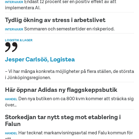
Endast 12 procent ser en positiv effekt av att
INTERVJUER
implementera AI.
Tydlig ökning av stress i arbetslivet
Sommaren och semestertider en riskperiod.
INTERVJUER
LOGISTIK & LAGER
Jesper Carlsöö, Logistea
– Vi har många konkreta möjligheter på flera ställen, de största
i Jönköpingsregionen.
Här öppnar Adidas ny flaggskeppsbutik
Den nya butiken om ca 800 kvm kommer att sträcka sig
HANDEL
över…
Storkedjan tar nytt steg mot etablering i
Falun
Har tecknat markanvisningsavtal med Falu kommun för
HANDEL
ett…