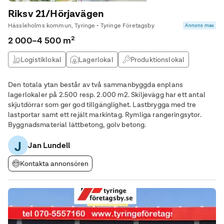
Riksv 21/Hörjavägen
Hässleholms kommun, Tyringe • Tyringe Företagsby
Annons max
2 000–4 500 m²
Logistiklokal
Lagerlokal
Produktionslokal
Den totala ytan består av två sammanbyggda enplans
lagerlokaler på 2.500 resp. 2.000 m2. Skiljevägg har ett antal
skjutdörrar som ger god tillgänglighet. Lastbrygga med tre
lastportar samt ett rejält markintag. Rymliga rangeringsytor.
Byggnadsmaterial lättbetong, golv betong.
J
Jan Lundell
Kontakta annonsören