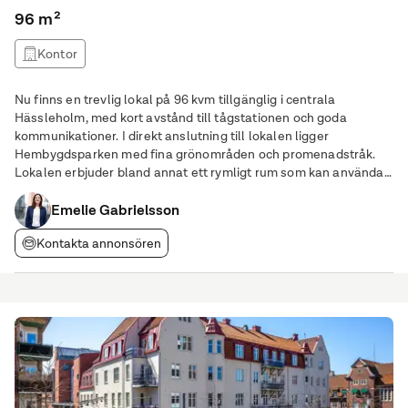
96 m²
Kontor
Nu finns en trevlig lokal på 96 kvm tillgänglig i centrala
Hässleholm, med kort avstånd till tågstationen och goda
kommunikationer. I direkt anslutning till lokalen ligger
Hembygdsparken med fina grönområden och promenadstråk.
Lokalen erbjuder bland annat ett rymligt rum som kan användas
som konferensrum eller öppen kontorsyta, samt ett separat
kontorsrum med balkong. Den är även utrustad med
Emelie Gabrielsson
Kontakta annonsören