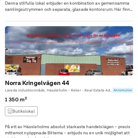
Denna stilfulla lokal erbjuder en kombination av gemensamma
samlingsutrymmen och separata, glasade kontorsrum. Här finns
även ett gemensamt kök och ett välutrustat konferensrum,
vilket skapar en inspirerande och funktionell arbetsmiljö.
Norra Kringelvägen 44
Läreda industriområde, Hässleholm • Relier - Real Estate Advisor Syd
Annons plus
1 350 m²
Butikslokal
På ett av Hässleholms absolut starkaste handelslägen – precis
mittemot nyöppnade Biltema – erbjuds nu en unik möjlighet att