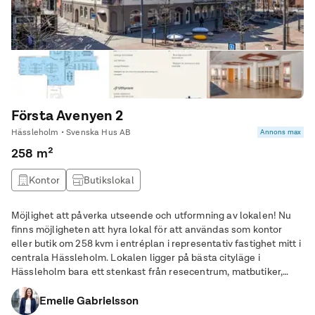
Första Avenyen 2
Hässleholm • Svenska Hus AB
Annons max
258 m²
Kontor
Butikslokal
Möjlighet att påverka utseende och utformning av lokalen! Nu
finns möjligheten att hyra lokal för att användas som kontor
eller butik om 258 kvm i entréplan i representativ fastighet mitt i
centrala Hässleholm. Lokalen ligger på bästa cityläge i
Hässleholm bara ett stenkast från resecentrum, matbutiker,
restauranger och andra faciliteter. Lokalen är en del av en större
lokal som delas av och
Emelie Gabrielsson