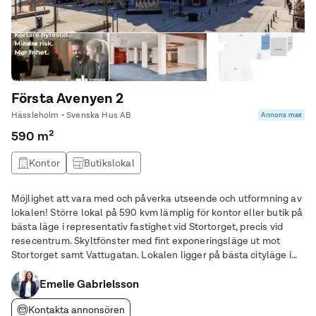
Första Avenyen 2
Hässleholm • Svenska Hus AB
Annons max
590 m²
Kontor
Butikslokal
Möjlighet att vara med och påverka utseende och utformning av
lokalen! Större lokal på 590 kvm lämplig för kontor eller butik på
bästa läge i representativ fastighet vid Stortorget, precis vid
resecentrum. Skyltfönster med fint exponeringsläge ut mot
Stortorget samt Vattugatan. Lokalen ligger på bästa cityläge i
Hässleholm bara ett stenkast från resecentrum, matbutiker,
restauranger och andra
Emelie Gabrielsson
Kontakta annonsören