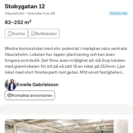
Stobygatan 12
Hässleholm • Svenska Hus AB
Annons max
82–252 m²
Kontor
Butikslokal
Mindre kontorslokal med stor potential i markplan nära centrala
Hässleholm. Lokalen har öppen planlösning och kan även
fungera som butik. Det finns även möjlighet att slå ihop lokalen
med grannlokalen för att på så sätt få en lokal på 252kvm. Ljus
lokal med stort fönsterparti mot gatan. Mitt emot fastigheten
finner du Stadsparken med dess grönområden, perfekt för en
Emelie Gabrielsson
lunchpromenad. Kontakta oss
Kontakta annonsören