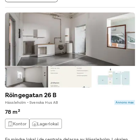
Röingegatan 26 B
Hässleholm • Svenska Hus AB
Annons max
78 m²
Kontor
Lagerlokal
En mindre lokal i de centrala delarna av Hässleholm. Lokalen