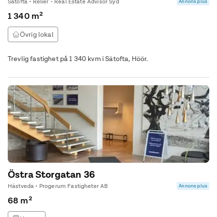
Sätofta • Relier - Real Estate Advisor Syd
Annons plus
1 340 m²
Övrig lokal
Trevlig fastighet på 1 340 kvm i Sätofta, Höör.
Östra Storgatan 36
Hästveda • Progerum Fastigheter AB
Annons plus
68 m²