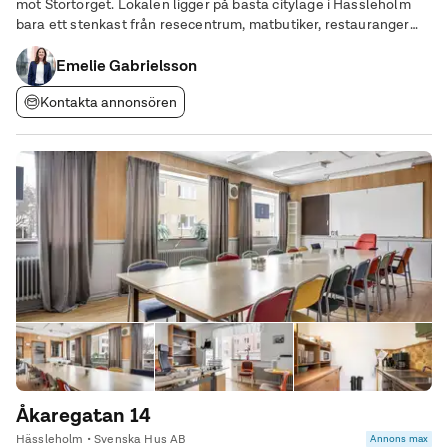
mot Stortorget. Lokalen ligger på bästa cityläge i Hässleholm
bara ett stenkast från resecentrum, matbutiker, restauranger
och andra faciliteter. Lokalen är en del av en större lokal som
delas av och
Emelie Gabrielsson
Kontakta annonsören
Åkaregatan 14
Hässleholm • Svenska Hus AB
Annons max