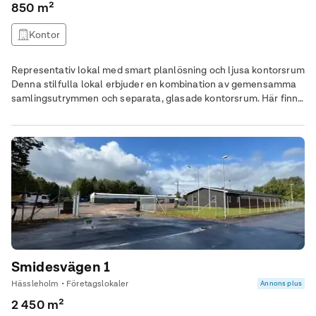
850 m²
Kontor
Representativ lokal med smart planlösning och ljusa kontorsrum
Denna stilfulla lokal erbjuder en kombination av gemensamma
samlingsutrymmen och separata, glasade kontorsrum. Här finns
även ett gemensamt kök och ett välutrustat konferensrum,
vilket skapar en inspirerande och funktionell arbetsmiljö.
Smidesvägen 1
Hässleholm • Företagslokaler
Annons plus
2 450 m²