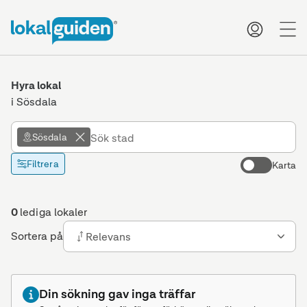
me
Hyra lokal
i Sösdala
Sösdala
Filtrera
Karta
0
lediga lokaler
Sortera på
Relevans
Din sökning gav inga träffar