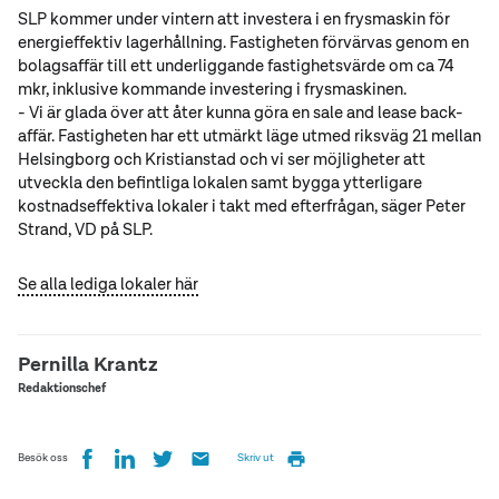
SLP kommer under vintern att investera i en frysmaskin för
energieffektiv lagerhållning. Fastigheten förvärvas genom en
bolagsaffär till ett underliggande fastighetsvärde om ca 74
mkr, inklusive kommande investering i frysmaskinen.
- Vi är glada över att åter kunna göra en sale and lease back-
affär. Fastigheten har ett utmärkt läge utmed riksväg 21 mellan
Helsingborg och Kristianstad och vi ser möjligheter att
utveckla den befintliga lokalen samt bygga ytterligare
kostnadseffektiva lokaler i takt med efterfrågan, säger Peter
Strand, VD på SLP.
Se alla lediga lokaler här
Pernilla Krantz
Redaktionschef
Besök oss
Skriv ut