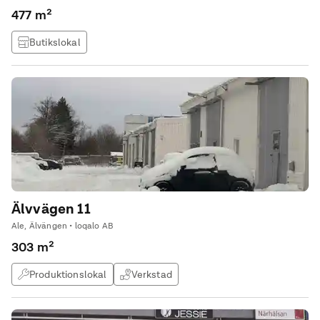
477 m²
Butikslokal
Älvvägen 11
Ale, Älvängen • loqalo AB
303 m²
Produktionslokal
Verkstad