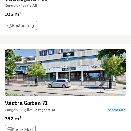
Kungälv • loqalo AB
105 m²
Restaurang
Västra Gatan 71
Kungälv • Sigillet Fastighets AB
Annons plus
732 m²
Butikslokal