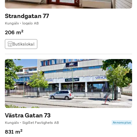
Strandgatan 77
Kungälv • loqalo AB
206 m²
Butikslokal
Västra Gatan 73
Kungälv • Sigillet Fastighets AB
Annons plus
831 m²