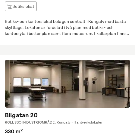
Butikslokal
Butiks- och kontorslokal belägen centralt i Kungälv med bästa
skyltläge. Lokalen är fördelad i två plan med butiks- och
kontorsyta i bottenplan samt flera mötesrum. I källarplan finns
personalutrymmen samt större konferensrum och tillgång till
ett av två valv i lokalen.
Bilgatan 20
ROLLSBO INDUSTRIOMRÅDE, Kungälv • Hantverkslokaler
330 m²