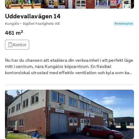
Uddevallavägen 14
Kungälv • Sigillet Fastighets AB
Annons plus
461 m²
Kontor
Nu har du chansen att etablera din verksamhet i ett perfekt läge
mitt i centrum, nära Kungälvs köpcentrum. En flexibel
kontorslokal utrustad med effektiv ventilation och kyla som kan
anpassas för just dina behov. Lokalen är belägen på våning 1,
som du enkelt tar dig med hiss från ingången på entréplan.
Parkeringsmöjligheter finns tillgängliga för både anställda och
kunder. Missa inte chansen att få tillgång till en av Kungälvs
mest attraktiva lägen. Kontakta mig för en visning, så berättar
jag mer om denna möjlighet! Tillgänglig från och med 1 januari
2025.