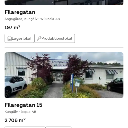
Filaregatan
Ängegärde, Kungälv • Wilundia AB
197 m²
Lagerlokal
Produktionslokal
Filaregatan 15
Kungälv • loqalo AB
2 706 m²