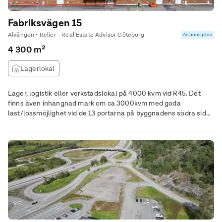
Fabriksvägen 15
Älvängen • Relier - Real Estate Advisor Göteborg
Annons plus
4 300 m²
Lagerlokal
Lager, logistik eller verkstadslokal på 4000 kvm vid R45. Det
finns även inhängnad mark om ca 3000kvm med goda
last/lossmöjlighet vid de 13 portarna på byggnadens södra sida.
Utöver detta finns det 2st markportar på fastighetens östra sida
ut mot E45 samt ett lertal fungerande traverser med viktspann
2-10 ton. Kontor på 300 kvm samt ett friliggande kontor på 900
kvm.