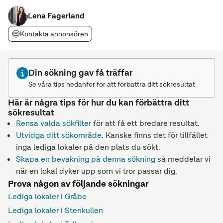
m och takhöjden i lagret uppgår till ca 5,6 - 7 m. Angivet pris per
m² är en
Lena Fagerland
Kontakta annonsören
Din sökning gav få träffar
Se våra tips nedanför för att förbättra ditt sökresultat.
Här är några tips för hur du kan förbättra ditt
sökresultat
Rensa valda sökfilter
för att få ett bredare resultat.
Utvidga ditt sökområde
. Kanske finns det för tillfället
inga lediga lokaler på den plats du sökt.
Skapa en bevakning på denna sökning
så meddelar vi
när en lokal dyker upp som vi tror passar dig.
Prova någon av följande sökningar
Lediga lokaler i Gråbo
Lediga lokaler i Stenkullen