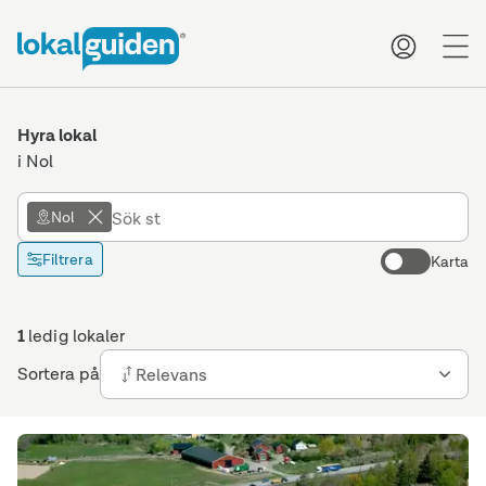
me
Hyra lokal
i Nol
Nol
Filtrera
Karta
1
ledig lokaler
Sortera på
Relevans