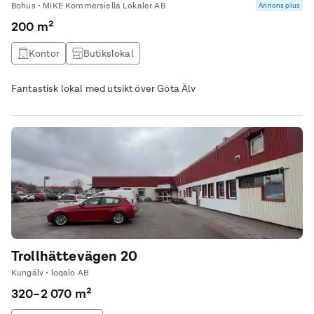
Bohus • MIKE Kommersiella Lokaler AB
Annons plus
200 m²
Kontor
Butikslokal
Fantastisk lokal med utsikt över Göta Älv
Trollhättevägen 20
Kungälv • loqalo AB
320–2 070 m²