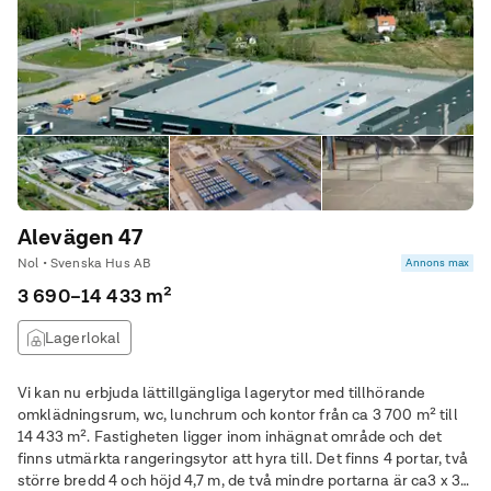
Alevägen 47
Nol • Svenska Hus AB
Annons max
3 690–14 433 m²
Lagerlokal
Vi kan nu erbjuda lättillgängliga lagerytor med tillhörande
omklädningsrum, wc, lunchrum och kontor från ca 3 700 m² till
14 433 m². Fastigheten ligger inom inhägnat område och det
finns utmärkta rangeringsytor att hyra till. Det finns 4 portar, två
större bredd 4 och höjd 4,7 m, de två mindre portarna är ca3 x 3