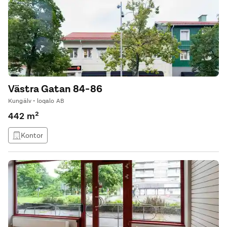
Västra Gatan 84-86
Kungälv • loqalo AB
442 m²
Kontor