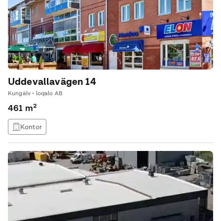
Uddevallavägen 14
Kungälv • loqalo AB
461 m²
Kontor