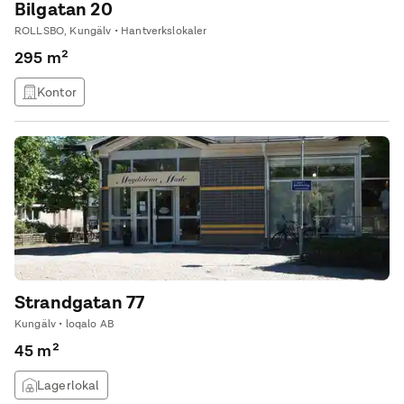
Bilgatan 20
ROLLSBO, Kungälv • Hantverkslokaler
295 m²
Kontor
Strandgatan 77
Kungälv • loqalo AB
45 m²
Lagerlokal