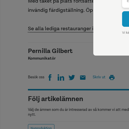
Med taket på plats fortsätter nu arbetet me
invändig färdigställning. Öppningen planer
Se alla lediga restauranger i Floda här
Pernilla Gilbert
Kommunikatör
Besök oss
Skriv ut
Följ artikelämnen
Välj de ämnen som du är intresserad av så kommer vi att medd
nytt.
Nyproduktion