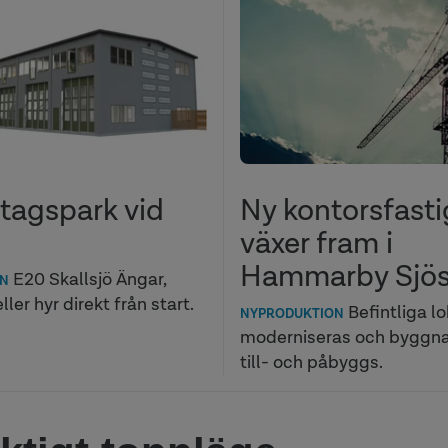
etagspark vid
Ny kontorsfast
växer fram i
Hammarby Sjö
E20 Skallsjö Ängar,
ON
ller hyr direkt från start.
Befintliga lo
NYPRODUKTION
moderniseras och byggn
till- och påbyggs.