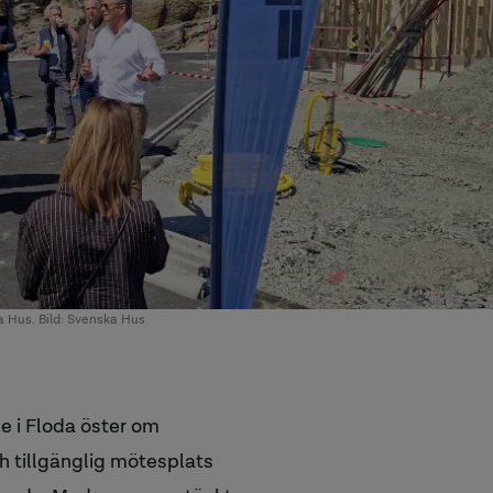
 Hus. Bild: Svenska Hus
ge i Floda öster om
 tillgänglig mötesplats