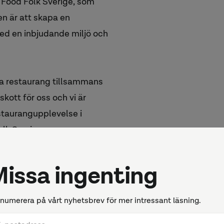
 Food Folk Sverige, som
n är att skapa en
ed en inbjudande miljö och
ya restaurang tillsammans
skott för oss och vi är
staurangupplevelse i
lk Sverige.
rvaltas av Svenska Hus där
ch Wangeskog