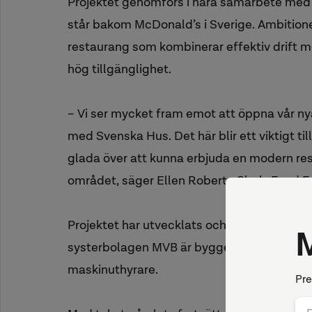
Projektet genomförs i nära samarbete med
står bakom McDonald’s i Sverige. Ambitione
restaurang som kombinerar effektiv drift m
hög tillgänglighet.
– Vi ser mycket fram emot att öppna vår n
med Svenska Hus. Det här blir ett viktigt till
glada över att kunna erbjuda en modern re
området, säger Ellen Roberts Clark, Food Fo
Projektet har utvecklats och kommer att fö
systerbolagen MVB är byggentreprenör o
maskinuthyrare.