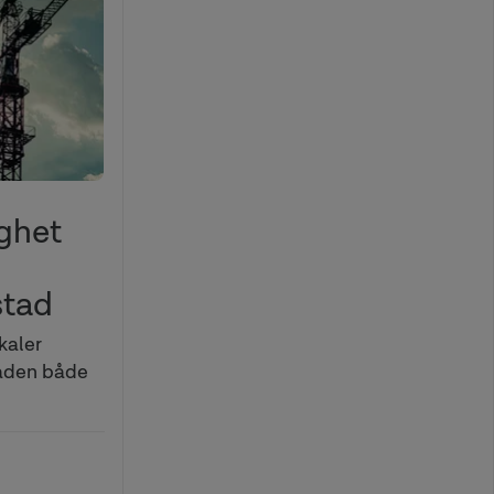
ighet
stad
kaler
aden både