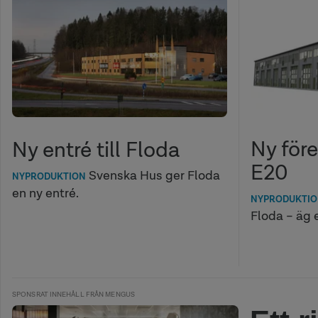
Ny för
Ny entré till Floda
E20
Svenska Hus ger Floda
NYPRODUKTION
en ny entré.
NYPRODUKTI
Floda – äg e
SPONSRAT INNEHÅLL FRÅN MENGUS