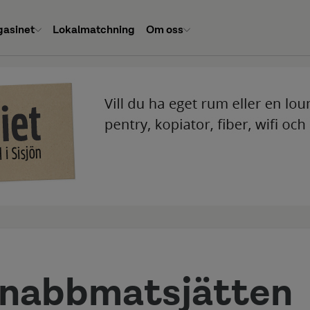
asinet
Lokalmatchning
Om oss
 snabbmatsjätten