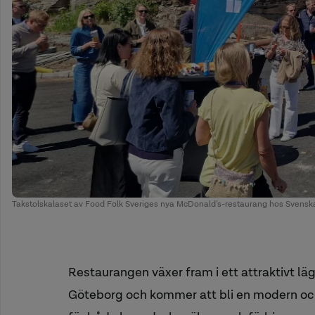
Takstolskalaset av Food Folk Sveriges nya McDonald’s-restaurang hos Svenska
Restaurangen växer fram i ett attraktivt lä
Göteborg och kommer att bli en modern och