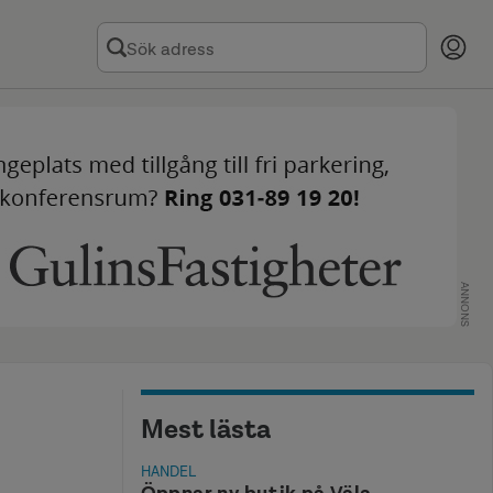
ANNONS
Mest lästa
HANDEL
Öppnar ny butik på Väla