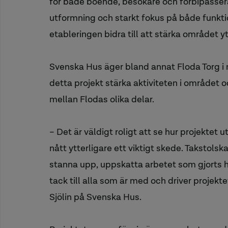
för både boende, besökare och förbipass
utformning och starkt fokus på både funkt
etableringen bidra till att stärka området yt
Svenska Hus äger bland annat Floda Torg i 
detta projekt stärka aktiviteten i området
mellan Flodas olika delar.
– Det är väldigt roligt att se hur projektet u
nått ytterligare ett viktigt skede. Takstolskala
stanna upp, uppskatta arbetet som gjorts hit
tack till alla som är med och driver projekt
Sjölin på Svenska Hus.