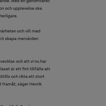
erande. Med en genomtänkt
ion och upplevelse ska
terligare.
närheten och vill med
 och skapa mervärden
tvecklas och att vi nu har
set är ett fint tillfälle att
tills och rikta ett stort
et framåt, säger Henrik