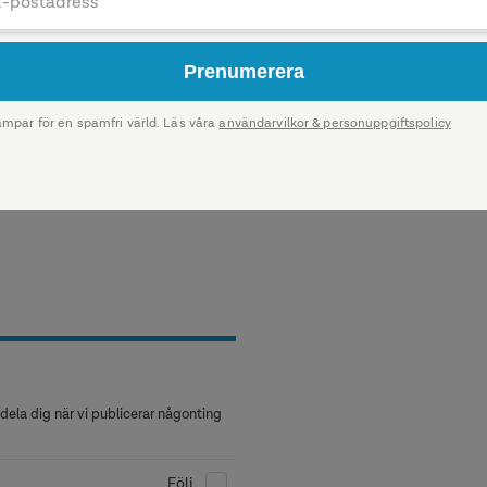
d installationer och
as till november 2026.
ela dig när vi publicerar någonting
Följ