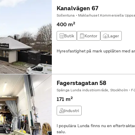
Kanalvägen 67
Sollentuna • Mäklarhuset Kommersiella Uppsa
400 m²
Butik
Kontor
Lager
Hyresfastighet på mark upplåten med arr
Fagerstagatan 58
171 m²
Industri
I populära Lunda finns nu en eftertraktad industrilokal med gavelläge till
salu.