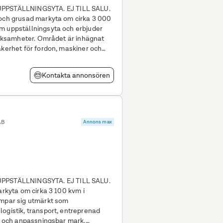
PSTÄLLNINGSYTA. EJ TILL SALU.
 och grusad markyta om cirka 3 000
m uppställningsyta och erbjuder
rådet är inhägnat
äkerhet för fordon, maskiner och
r
Kontakta annonsören
AB
Annons max
PSTÄLLNINGSYTA. EJ TILL SALU.
arkyta om cirka 3 100 kvm i
ämpar sig utmärkt som
ogistik, transport, entreprenad
ig och anpassningsbar mark.