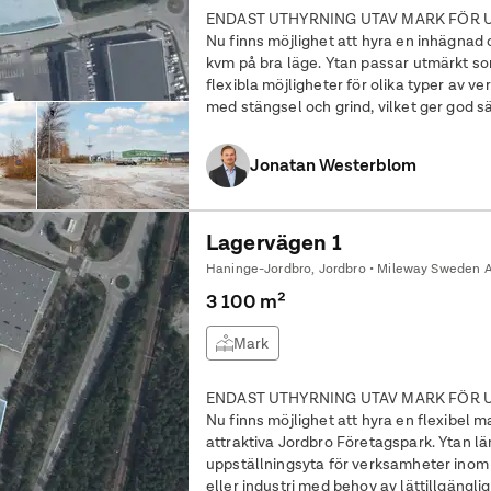
ENDAST UTHYRNING UTAV MARK FÖR UP
Nu finns möjlighet att hyra en inhägnad
kvm på bra läge. Ytan passar utmärkt so
flexibla möjligheter för olika typer av verksamheter. Om
med stängsel och grind, vilket ger god s
utrustning. Den grusade ytan underlätta
Jonatan Westerblom
Lagervägen 1
Haninge-Jordbro, Jordbro • Mileway Sweden 
3 100 m²
Mark
ENDAST UTHYRNING UTAV MARK FÖR UP
Nu finns möjlighet att hyra en flexibel m
attraktiva Jordbro Företagspark. Ytan l
uppställningsyta för verksamheter inom l
eller industri med behov av lättillgängl