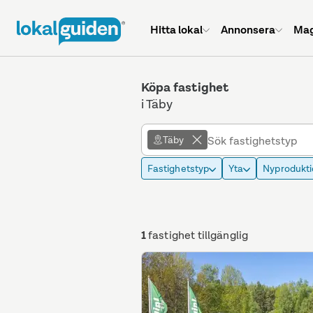
Hitta lokal
Annonsera
Mag
Köpa fastighet
i Täby
Täby
Fastighetstyp
Yta
Nyprodukti
1
fastighet tillgänglig