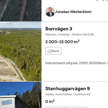
Markytan kan delas upp i mindre enheter
Jonatan Westerblom
Borrvägen 3
Nykvarn, Finkarby • Snebro Gård AB
2 000–15 000 m²
Mark
Industrimark uthyres. 2000-15000kvm. P
Stenhuggarvägen 9
Nacka, Kummelnäs • Komfast AB
0 m²