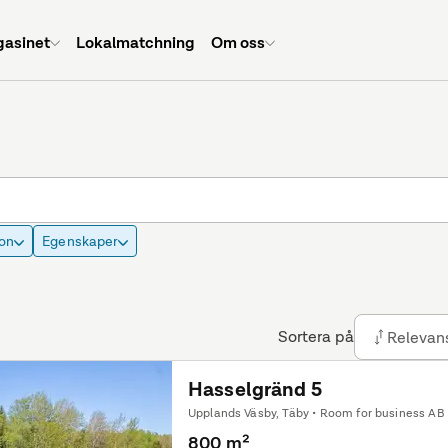
asinet
Lokalmatchning
Om oss
on
Egenskaper
Sortera på
Relevan
Hasselgränd 5
Upplands Väsby, Täby • Room for business AB
800 m²