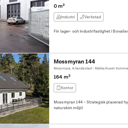
0 m²
Industri
Verkstad
Fin lager- och industrifastighet i Boval
Mossmyran 144
Mossmyra, Arlandastad • Mäklarhuset Kommer
164 m²
Kontor
Mossmyran 144 – Strategisk placerad hyresfastighet
naturskön miljö!