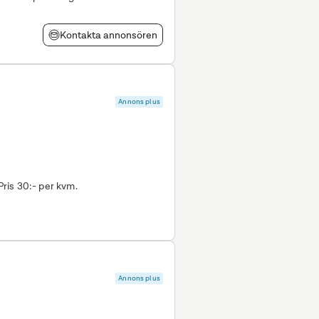
 från cirka 1 000 kvm och
Kontakta annonsören
Annons plus
ris 30:- per kvm.
Annons plus