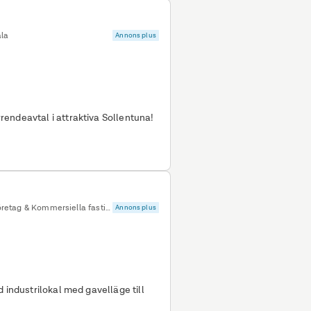
la
Annons plus
endeavtal i attraktiva Sollentuna!
Spånga Lunda industriområde, Stockholm • Företag & Kommersiella fastigheter
Annons plus