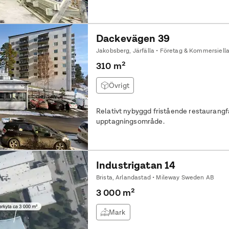
Dackevägen 39
Jakobsberg, Järfälla • Företag & Kommersiella
310 m²
Övrigt
Relativt nybyggd fristående restaurangfas
upptagningsområde.
Industrigatan 14
Brista, Arlandastad • Mileway Sweden AB
3 000 m²
Mark