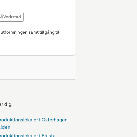
Verkstad
utformningen samt tillgång till
.
r dig.
roduktionslokaler i Österhagen
liden
roduktionslokaler i Bålsta