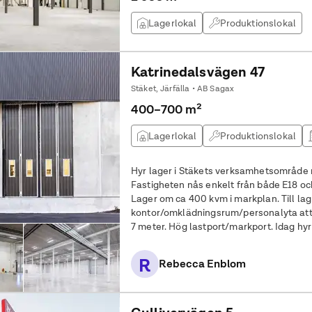
Lagerlokal
Produktionslokal
Katrinedalsvägen 47
Stäket, Järfälla • AB Sagax
400–700 m²
Lagerlokal
Produktionslokal
Hyr lager i Stäkets verksamhetsområde 
Fastigheten nås enkelt från både E18 och
Lager om ca 400 kvm i markplan. Till lag
kontor/omklädningsrum/personalyta att hyra till. Takhöjden i l
7 meter. Hög lastport/markport. Idag hyr
fastigheten. Fastigheten är nybyggd oc
R
Rebecca Enblom