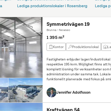
la
Lediga produktionslokaler i Rosersberg
Lediga p
Symmetrivägen 19
Brunna • Newsec
1 395 m²
Kontor
Produktionslokal
La
Fastigheten erbjuder lager/industriloka
respektive 195 kvm. Möjlighet finns att 
komplett lösning för verksamheter som
administration under samma tak. Lokale
funktionellt planerade med fokus på smi
arbetsmiljö. Verkstadshallen omfatta
Jennifer Adolfsson
Kraftvägen 54