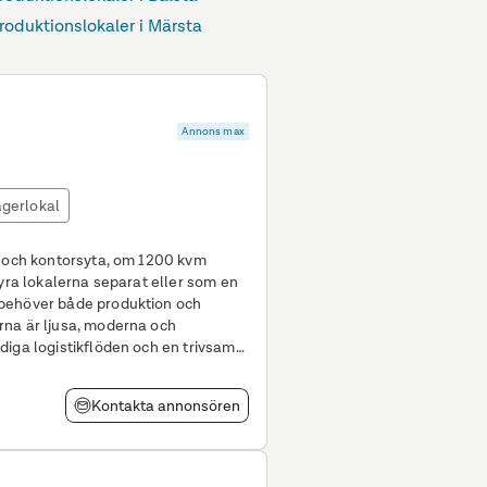
roduktionslokaler i Märsta
Annons max
gerlokal
l och kontorsyta, om 1200 kvm
hyra lokalerna separat eller som en
 behöver både produktion och
rna är ljusa, moderna och
diga logistikflöden och en trivsam
r 1 200 kvm
Kontakta annonsören