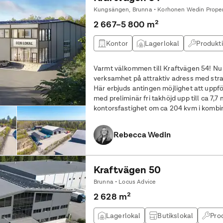
Kungsängen, Brunna • Korhonen Wedin Proper
2 667–5 800 m²
Kontor
Lagerlokal
Produkt
Varmt välkommen till Kraftvägen 54! Nu finns en unik möjlighet att etablera
verksamhet på attraktiv adress med strate
Här erbjuds antingen möjlighet att uppf
med preliminär fri takhöjd upp till ca 7,7 
kontorsfastighet om ca 204 kvm i kombi
och rangeryta på en total
Rebecca Wedin
Kraftvägen 50
Brunna • Locus Advice
2 628 m²
Lagerlokal
Butikslokal
Pro