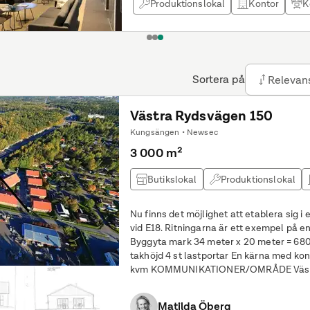
Produktionslokal
Kontor
K
1
2
3
Sortera på
Relevan
Västra Rydsvägen 150
Kungsängen • Newsec
3 000 m²
Butikslokal
Produktionslokal
Nu finns det möjlighet att etablera sig i
vid E18. Ritningarna är ett exempel på en version av en nybyggnation.
Byggyta mark 34 meter x 20 meter = 680 kvm Ca 510 kvm med 
takhöjd 4 st lastportar En kärna med kontor/våtutrymmen i 2 plan ca 170
kvm KOMMUNIKATIONER/OMRÅDE VästerPort E18 - västra Stockholms
största företagsby ligger
Matilda Öberg