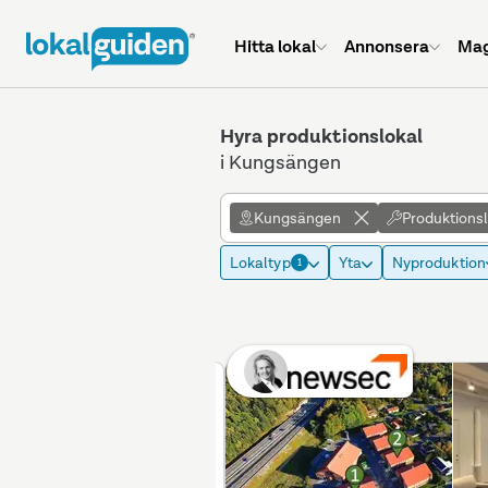
Hitta lokal
Annonsera
Mag
Hyra produktionslokal
i Kungsängen
Kungsängen
Produktions
Lokaltyp
Yta
Nyproduktion
1
Betald placering
Annons max