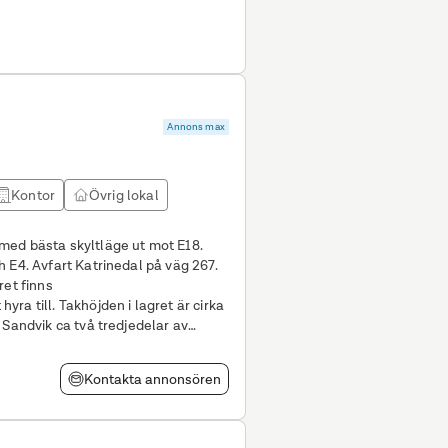
Annons max
Kontor
Övrig lokal
med bästa skyltläge ut mot E18.
 E4. Avfart Katrinedal på väg 267.
ret finns
agret är cirka
 Sandvik ca två tredjedelar av
h
Kontakta annonsören