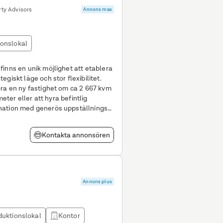
ty Advisors
Annons max
ionslokal
giskt läge och stor flexibilitet.
öra en ny fastighet om ca 2 667 kvm
meter eller att hyra befintlig
nation med generös uppställnings-
Kontakta annonsören
Annons plus
duktionslokal
Kontor