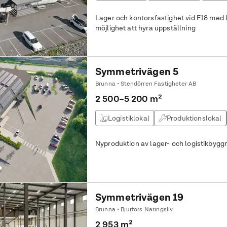
Lager och kontorsfastighet vid E18 med 
möjlighet att hyra uppställning
Symmetrivägen 5
Brunna • Stendörren Fastigheter AB
2 500–5 200 m²
Logistiklokal
Produktionslokal
Nyproduktion av lager- och logistikbyggn
Symmetrivägen 19
Brunna • Bjurfors Näringsliv
2 953 m²