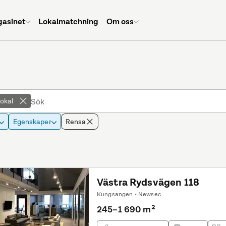
asinet
Lokalmatchning
Om oss
lokal
Egenskaper
Rensa
Västra Rydsvägen 118
Kungsängen • Newsec
245–1 690 m²