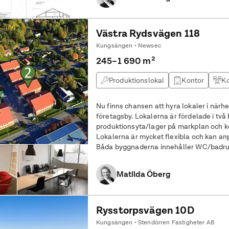
Västra Rydsvägen 118
Kungsängen • Newsec
245–1 690 m²
Produktionslokal
Kontor
Ko
Nu finns chansen att hyra lokaler i närh
företagsby. Lokalerna är fördelade i tv
produktionsyta/lager på markplan och ko
Lokalerna är mycket flexibla och kan an
Båda byggnaderna innehåller WC/badrum och kök. Inh
elgrindar. Båda byggnaderna har portar
Matilda Öberg
Rysstorpsvägen 10D
Kungsängen • Stendörren Fastigheter AB