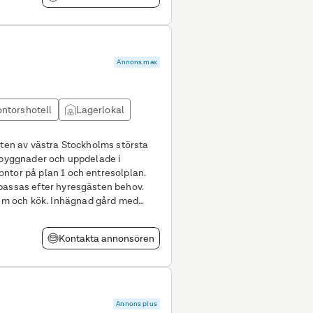
Annons max
ntorshotell
Lagerlokal
eten av västra Stockholms största
å byggnader och uppdelade i
ntor på plan 1 och entresolplan.
passas efter hyresgästen behov.
ägnad gård med
 på
Kontakta annonsören
Annons plus