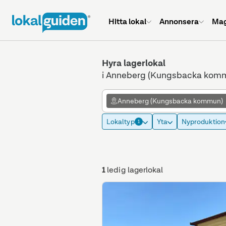
Hitta lokal
Annonsera
Mag
Hyra lagerlokal
i Anneberg (Kungsbacka kom
Anneberg (Kungsbacka kommun)
Lokaltyp
Yta
Nyproduktion
1
1
ledig lagerlokal