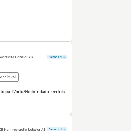
ter i takhöjd och ett kontor
torsrum, mötesrum, kök och andra
ck och det finns möjlighet för ny
nskemål. Välkommen att
ersiella Lokaler AB
Annons plus
ionslokal
, lager i Varla/Hede industriområde
KE Kommersiella Lokaler AB
Annons plus