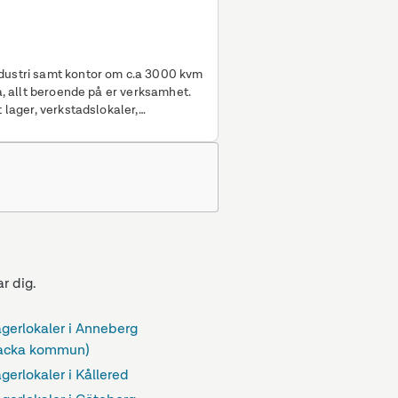
ndustri samt kontor om c.a 3000 kvm
la, allt beroende på er verksamhet.
t lager, verkstadslokaler,
npassningsbara ytor. 2 st
lagerytorna. Hiss finns.
.
r dig.
agerlokaler i Anneberg
acka kommun)
gerlokaler i Kållered