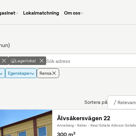
asinet
Lokalmatchning
Om oss
mun)
Lagerlokal
Egenskaper
Rensa
Sortera på
Relevan
Älvsåkersvägen 22
Anneberg • Relier - Real Estate Advisor Göteb
300 m²