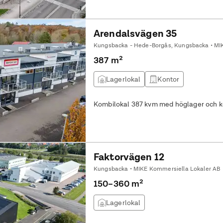
Arendalsvägen 35
Kungsbacka - Hede-Borgås, Kungsbacka • MI
387 m²
Lagerlokal
Kontor
Kombilokal 387 kvm med höglager och ko
Faktorvägen 12
Kungsbacka • MIKE Kommersiella Lokaler AB
150–360 m²
Lagerlokal