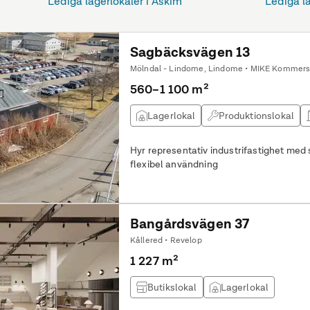
Lediga lagerlokaler i Askim
Lediga l
Sagbäcksvägen 13
Mölndal - Lindome, Lindome • MIKE Kommersi
560–1 100 m²
Lagerlokal
Produktionslokal
Hyr representativ industrifastighet med
flexibel användning
Bangårdsvägen 37
Kållered • Revelop
1 227 m²
Butikslokal
Lagerlokal