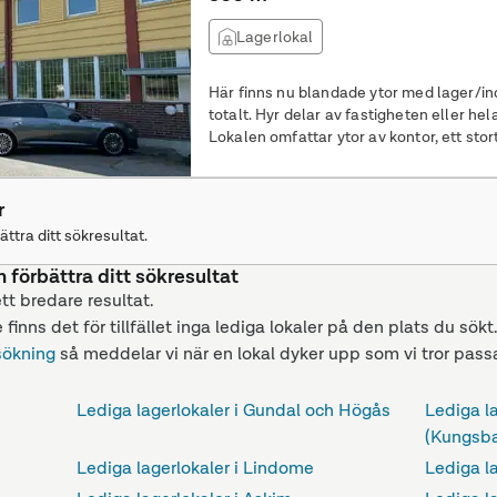
Lagerlokal
Här finns nu blandade ytor med lager/i
totalt. Hyr delar av fastigheten eller he
Lokalen omfattar ytor av kontor, ett stor
tillverkningshallar, kall-lager och andra a
omklädningsrum finns med direktanslutning till 
Fastighetsägaren kan anpassa
r
ättra ditt sökresultat.
n förbättra ditt sökresultat
ett bredare resultat.
 finns det för tillfället inga lediga lokaler på den plats du sökt
sökning
så meddelar vi när en lokal dyker upp som vi tror passa
Lediga lagerlokaler i Gundal och Högås
Lediga l
(Kungsb
Lediga lagerlokaler i Lindome
Lediga la