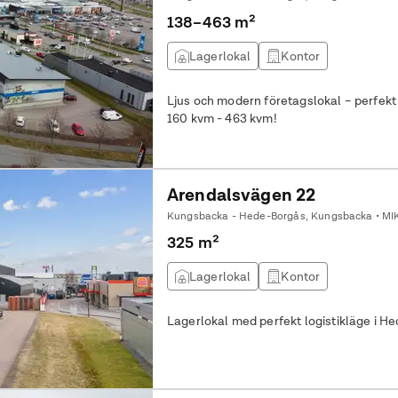
138–463 m²
Lagerlokal
Kontor
Ljus och modern företagslokal – perfekt
160 kvm - 463 kvm!
Arendalsvägen 22
Kungsbacka - Hede-Borgås, Kungsbacka • MI
325 m²
Lagerlokal
Kontor
Lagerlokal med perfekt logistikläge i H