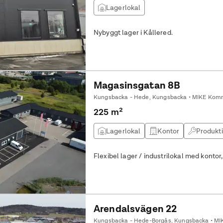
Lagerlokal
du av en imponerade entré med över 5 me
fördelat på två plan som inkluderar kon
bekvämligheter. Fastigheten är i gott ski
Nybyggt lager i Kållered.
hyresgäst att anpassa lokalen ytterligare efter ö
kontakta oss för frågor och visning!
Magasinsgatan 8B
Kungsbacka - Hede, Kungsbacka • MIKE Komm
225 m²
Lagerlokal
Kontor
Produkt
Flexibel lager / industrilokal med kontor
Arendalsvägen 22
Kungsbacka - Hede-Borgås, Kungsbacka • MI