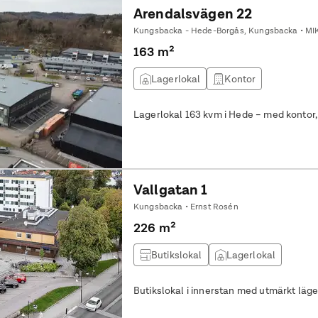
Arendalsvägen 22
Kungsbacka - Hede-Borgås, Kungsbacka • MI
163 m²
Lagerlokal
Kontor
Lagerlokal 163 kvm i Hede – med kontor
Vallgatan 1
Kungsbacka • Ernst Rosén
226 m²
Butikslokal
Lagerlokal
Butikslokal i innerstan med utmärkt läge