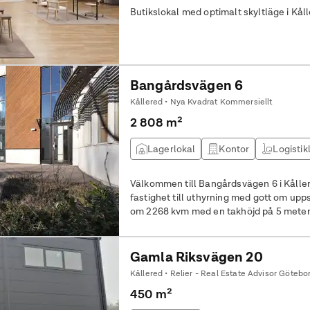
Butikslokal med optimalt skyltläge i Kål
Bangårdsvägen 6
Kållered • Nya Kvadrat Kommersiellt
2 808 m²
Lagerlokal
Kontor
Logistik
Välkommen till Bangårdsvägen 6 i Kållered! Nu kan vi erbjuda en he
fastighet till uthyrning med gott om uppställning
om 2268 kvm med en takhöjd på 5 meter t
4,5 x 5,5 meter och möjlighet till genomk
tillsammans med rymliga manöverutrymm
möjliggör en effektiv logistik till, från o
Gamla Riksvägen 20
väderskyddad uppställningsyta under s
Kållered • Relier - Real Estate Advisor Götebo
lagerlokalen, samt ytterligare ca 2000 
450 m²
om fastigheten. Inhägnad uppställningsy
behöver, upp till totalt 6000 kvm. I kontorsdelen om 540 kvadratmeter möts