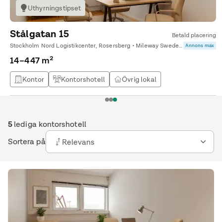
Uthyrningstipset
Stålgatan 15
Betald placering
Stockholm Nord Logistikcenter, Rosersberg • Mileway Sweden AB
Annons max
14–447 m²
Kontor
Kontorshotell
Övrig lokal
1
2
3
5
lediga kontorshotell
Sortera på
Relevans