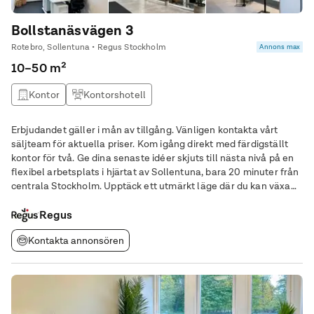
Bollstanäsvägen 3
Rotebro, Sollentuna • Regus Stockholm
Annons max
10–50 m²
Kontor
Kontorshotell
Erbjudandet gäller i mån av tillgång. Vänligen kontakta vårt
säljteam för aktuella priser. Kom igång direkt med färdigställt
kontor för två. Ge dina senaste idéer skjuts till nästa nivå på en
flexibel arbetsplats i hjärtat av Sollentuna, bara 20 minuter från
centrala Stockholm. Upptäck ett utmärkt läge där du kan växa
ditt företag och knyta kontakter över olika branscher i hjärtat av
denna
Regus
Kontakta annonsören