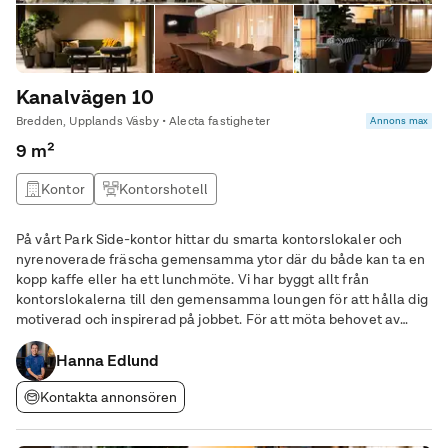
Kanalvägen 10
Bredden, Upplands Väsby • Alecta fastigheter
Annons max
9 m²
Kontor
Kontorshotell
På vårt Park Side-kontor hittar du smarta kontorslokaler och
nyrenoverade fräscha gemensamma ytor där du både kan ta en
kopp kaffe eller ha ett lunchmöte. Vi har byggt allt från
kontorslokalerna till den gemensamma loungen för att hålla dig
motiverad och inspirerad på jobbet. För att möta behovet av
flexibla kontor bygger vi ut ytterligare av vårt
kontorshotellskoncept i Bredden. När du hyr
Hanna Edlund
Kontakta annonsören