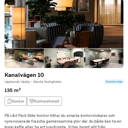
Kanalvägen 10
Upplands Väsby • Alecta fastigheter
Annons max
135 m²
Kontor
Kontorshotell
På vårt Park Side-kontor hittar du smarta kontorslokaler och
nyrenoverade fräscha gemensamma ytor där du både kan ta en
kopp kaffe eller ha ett lunchmöte. Vi har byggt allt från