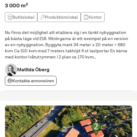
3 000 m²
Butikslokal
Produktionslokal
Kontor
Kontorshotell
Nu finns det möjlighet att etablera sig i en tänkt nybyggnation
på bästa läge vid E18. Ritningarna är ett exempel på en version
av en nybyggnation. Byggyta mark 34 meter x 20 meter = 680
kvm Ca 510 kvm med 7 meters takhöjd 4 st lastportar En kärna
med kontor/våtutrymmen i 2 plan ca 170 kvm
KOMMUNIKATIONER/OMRÅDE VästerPort E18 - västra
Stockholms största företagsby ligger
Matilda Öberg
Kontakta annonsören