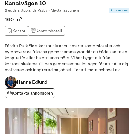
Kanalvägen 10
Bredden, Upplands Väsby • Alecta fastigheter
Annons max
160 m²
Kontor
Kontorshotell
På vårt Park Side-kontor hittar du smarta kontorslokaler och
nyrenoverade fräscha gemensamma ytor där du både kan ta en
kopp kaffe eller ha ett lunchmöte. Vi har byggt allt från
kontorslokalerna till den gemensamma loungen för att hålla dig
motiverad och inspirerad på jobbet. För att möta behovet av
flexibla kontor bygger vi ut ytterligare av vårt
kontorshotellskoncept i Bredden. När du hyr
Hanna Edlund
Kontakta annonsören