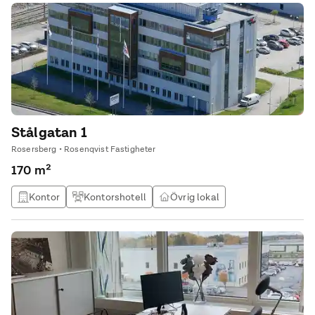
tillgång till de gemensamma ytorna i Easy Loungen.
Stålgatan 1
Rosersberg • Rosenqvist Fastigheter
170 m²
Kontor
Kontorshotell
Övrig lokal