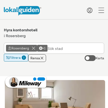
me
Hyra kontorshotell
i Rosersberg
Rosersberg
+1
Filtrera
Rensa
Karta
1