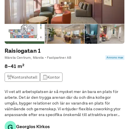
Raisiogatan 1
Märsta Centrum, Märsta • Fastpartner AB
Annons max
8–41 m²
Kontorshotell
Kontor
Vi vet att arbetsplatsen är så mycket mer än bara en plats för
arbete. Det är den trygga arenan där du och dina kollegor
umgås, bygger relationer och lär av varandra en plats för
välmående och gemenskap. Vi erbjuder flexibla coworking ytor
anpassande efter era specifika önskemål till attraktiva priser
med moderna avtalsvillkor. Tillsammans hittar vi en
G
skräddarsydd kontoslösning som ger er
Georgios Kirkos