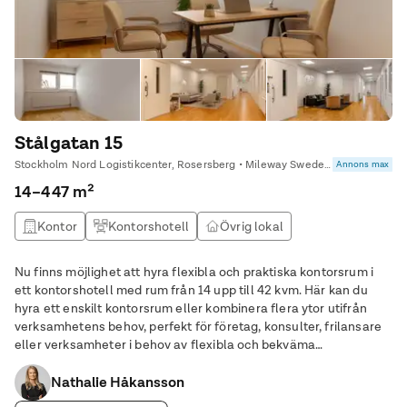
Stålgatan 15
Stockholm Nord Logistikcenter, Rosersberg • Mileway Sweden AB
Annons max
14–447 m²
Kontor
Kontorshotell
Övrig lokal
Nu finns möjlighet att hyra flexibla och praktiska kontorsrum i
ett kontorshotell med rum från 14 upp till 42 kvm. Här kan du
hyra ett enskilt kontorsrum eller kombinera flera ytor utifrån
verksamhetens behov, perfekt för företag, konsulter, frilansare
eller verksamheter i behov av flexibla och bekväma
arbetsutrymmen. Lokalerna är belägna på första våningen och
nås smidigt via trapphus med hiss.
Nathalie Håkansson