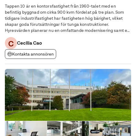
Tappen 10 är en kontorsfastighet från 1960-talet med en
befintlig byggnad om cirka 900 kvm fördelat på tre plan. Som
tidigare industrifastighet har fastigheten hög bärighet, vilket
skapar goda förutsättningar för tunga konstruktioner.
Hyresvärden planerar nu en omfattande modernisering samt en
påbyggnad med två våningar, vilket kommer att utöka totalytan
C
till 4 520 kvm. Fastigheten kommer även
Cecilia Cao
Kontakta annonsören