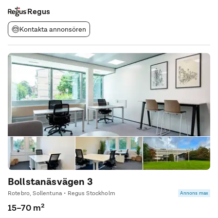
centrala Stockholm. Upptäck ett utmärkt läge där du kan växa
ditt
Regus
Kontakta annonsören
Bollstanäsvägen 3
Rotebro, Sollentuna • Regus Stockholm
Annons max
15–70 m²