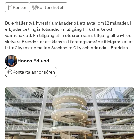
Kontor
Kontorshotell
Du erhåller två hyresfria månader på ett avtal om 12 månader. I
erbjudandet ingår följande: Fri tillgång till kaffe, te och
varmchoklad. Fri tillgång till mötesrum samt tillgång till wi-fi och
skrivare.Bredden är ett klassiskt företagsområde (tidigare kallat
InfraCity) mitt emellan Stockholm City och Arlanda. I Bredden
ryms nio byggnader öster om E4 och två byggnader väster om
E4. Det här är en
Hanna Edlund
Kontakta annonsören