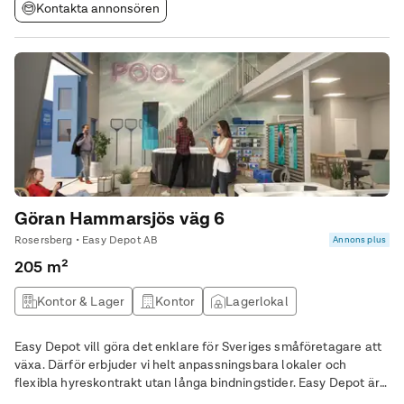
Kontakta annonsören
Göran Hammarsjös väg 6
Rosersberg • Easy Depot AB
Annons plus
205 m²
Kontor & Lager
Kontor
Lagerlokal
Kontorshotell
Easy Depot vill göra det enklare för Sveriges småföretagare att
växa. Därför erbjuder vi helt anpassningsbara lokaler och
flexibla hyreskontrakt utan långa bindningstider. Easy Depot är
mycket mer än ett kontor och mycket mer än ett lager. Här blir