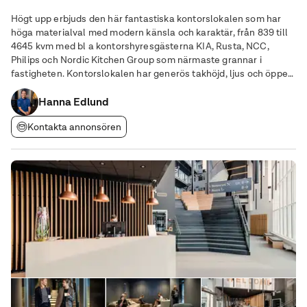
Högt upp erbjuds den här fantastiska kontorslokalen som har
höga materialval med modern känsla och karaktär, från 839 till
4645 kvm med bl a kontorshyresgästerna KIA, Rusta, NCC,
Philips och Nordic Kitchen Group som närmaste grannar i
fastigheten. Kontorslokalen har generös takhöjd, ljus och öppet
mot ljusgården och stora fönster med ljusinsläpp från flera håll
samt blandad planlösning med
Hanna Edlund
Kontakta annonsören