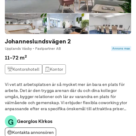
Johanneslundsvägen 2
Upplands Väsby • Fastpartner AB
Annons max
11–72 m²
Kontorshotell
Kontor
Vi vet att arbetsplatsen är så mycket mer än bara en plats för
arbete. Det är den trygga arenan där du och dina kollegor
umgås, bygger relationer och lär av varandra en plats för
välmående och gemenskap. Vi erbjuder flexibla coworking ytor
anpassande efter era specifika önskemål till attraktiva priser
med moderna avtalsvillkor. Tillsammans hittar vi en
G
skräddarsydd kontoslösning som ger er
Georgios Kirkos
Kontakta annonsören