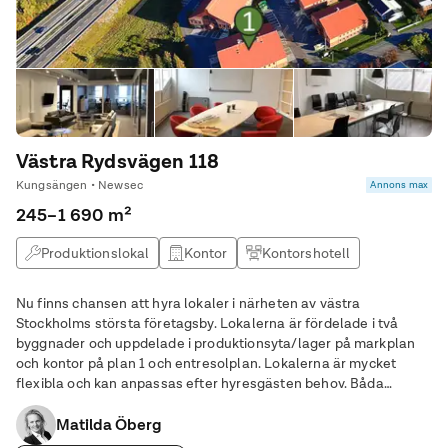
Västra Rydsvägen 118
Kungsängen • Newsec
Annons max
245–1 690 m²
Produktionslokal
Kontor
Kontorshotell
Lagerlokal
Nu finns chansen att hyra lokaler i närheten av västra
Stockholms största företagsby. Lokalerna är fördelade i två
byggnader och uppdelade i produktionsyta/lager på markplan
och kontor på plan 1 och entresolplan. Lokalerna är mycket
flexibla och kan anpassas efter hyresgästen behov. Båda
byggnaderna innehåller WC/badrum och kök. Inhägnad gård
Matilda Öberg
med elgrindar. Båda byggnaderna har portar på