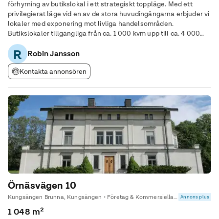
förhyrning av butikslokal i ett strategiskt toppläge. Med ett
privilegierat läge vid en av de stora huvudingångarna erbjuder vi
lokaler med exponering mot livliga handelsområden.
Butikslokaler tillgängliga från ca. 1 000 kvm upp till ca. 4 000
kvm, vilket ger flexibilitet för olika verksamhetsbehov. Generösa
R
skyltfönster som lockar
Robin Jansson
Kontakta annonsören
Örnäsvägen 10
Kungsängen Brunna, Kungsängen • Företag & Kommersiella fastigheter
Annons plus
1 048 m²