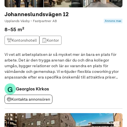
Johanneslundsvägen 12
Upplands Väsby • Fastpartner AB
Annons max
8–55 m²
Kontorshotell
Kontor
Vi vet att arbetsplatsen är så mycket mer än bara en plats för
arbete. Det är den trygga arenan där du och dina kollegor
umgås, bygger relationer och lär av varandra en plats för
välmående och gemenskap. Vi erbjuder flexibla coworking ytor
anpassande efter era specifika önskemål till attraktiva priser
med moderna avtalsvillkor. Tillsammans hittar vi en
G
skräddarsydd kontoslösning som ger er
Georgios Kirkos
Kontakta annonsören