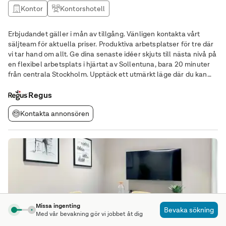
Kontor
Kontorshotell
Erbjudandet gäller i mån av tillgång. Vänligen kontakta vårt
säljteam för aktuella priser. Produktiva arbetsplatser för tre där
vi tar hand om allt. Ge dina senaste idéer skjuts till nästa nivå på
en flexibel arbetsplats i hjärtat av Sollentuna, bara 20 minuter
från centrala Stockholm. Upptäck ett utmärkt läge där du kan
växa ditt företag och knyta kontakter över olika branscher i
hjärtat av
Regus
Kontakta annonsören
Missa ingenting
Bevaka sökning
Med vår bevakning gör vi jobbet åt dig