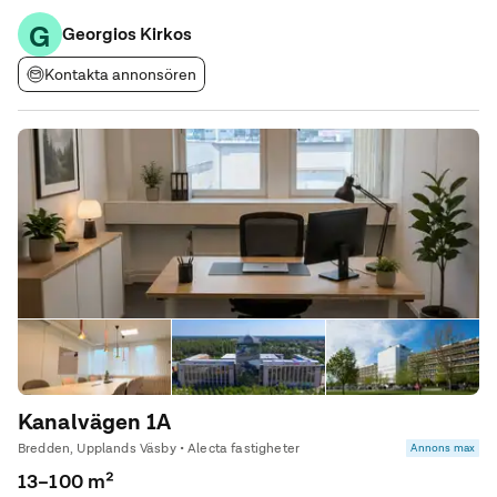
med moderna avtalsvillkor. Tillsammans hittar vi en
G
skräddarsydd kontoslösning som ger er
Georgios Kirkos
Kontakta annonsören
Kanalvägen 1A
Bredden, Upplands Väsby • Alecta fastigheter
Annons max
13–100 m²