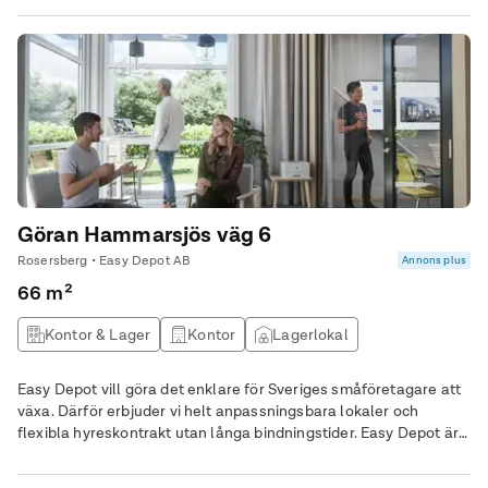
du en del av vår Business park där du utöver din egen lokal får
tillgång till de gemensamma ytorna i Easy Loungen.
Göran Hammarsjös väg 6
Rosersberg • Easy Depot AB
Annons plus
66 m²
Kontor & Lager
Kontor
Lagerlokal
Kontorshotell
Easy Depot vill göra det enklare för Sveriges småföretagare att
växa. Därför erbjuder vi helt anpassningsbara lokaler och
flexibla hyreskontrakt utan långa bindningstider. Easy Depot är
mycket mer än ett kontor och mycket mer än ett lager. Här blir
du en del av vår Business park där du utöver din egen lokal får