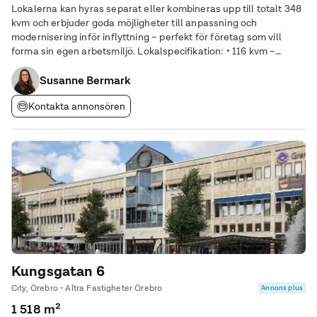
Lokalerna kan hyras separat eller kombineras upp till totalt 348
kvm och erbjuder goda möjligheter till anpassning och
modernisering inför inflyttning – perfekt för företag som vill
forma sin egen arbetsmiljö. Lokalspecifikation: • 116 kvm –
markplan • 150 kvm – markplan • 82 kvm – en trappa upp
Samtliga enheter ligger i en byggnad
Susanne Bermark
Kontakta annonsören
Kungsgatan 6
City, Örebro • Altra Fastigheter Örebro
Annons plus
1 518 m²