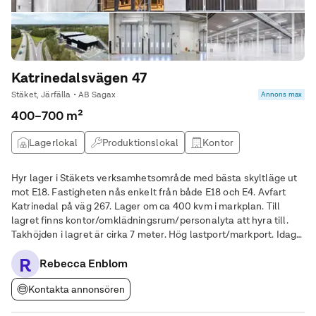
Katrinedalsvägen 47
Stäket, Järfälla • AB Sagax
Annons max
400–700 m²
Lagerlokal
Produktionslokal
Kontor
Övrig lokal
Hyr lager i Stäkets verksamhetsområde med bästa skyltläge ut
mot E18. Fastigheten nås enkelt från både E18 och E4. Avfart
Katrinedal på väg 267. Lager om ca 400 kvm i markplan. Till
lagret finns kontor/omklädningsrum/personalyta att hyra till.
Takhöjden i lagret är cirka 7 meter. Hög lastport/markport. Idag
hyr Sandvik ca två tredjedelar av fastigheten. Fastigheten är
R
nybyggd och
Rebecca Enblom
Kontakta annonsören