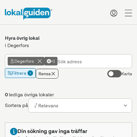
me
Hyra övrig lokal
i Degerfors
Degerfors
+1
Filtrera
Rensa
Karta
1
0
lediga övriga lokaler
Sortera på
Relevans
Din sökning gav inga träffar