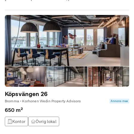
söker något utöver det vanliga.
Köpsvängen 26
Bromma • Korhonen Wedin Property Advisors
Annons max
650 m²
Kontor
Övrig lokal