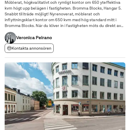
Möblerat, högkvalitativt och rymligt kontor om 650 yteffektiva
kvm högt upp belägen i fastigheten. Bromma Blocks, Hangar 5.
Snabbt tillträde möjligt! Nyrenoverat, möblerat och
inflyttningsklart kontor om 650 kvm med hög standard mitt i
Bromma Blocks. När du kliver in i fastigheten möts du direkt av
en representabel entré med högt i tak. Lokalen har en bra mix av
öppen planlösning/till viss
Veronica Peirano
Kontakta annonsören