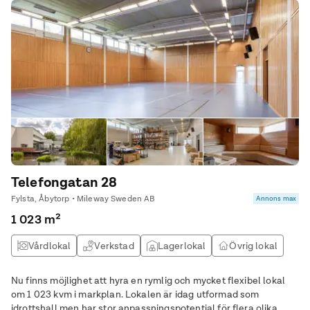
Telefongatan 28
Fylsta, Åbytorp • Mileway Sweden AB
Annons max
1 023 m²
Vårdlokal
Verkstad
Lagerlokal
Övrig lokal
Nu finns möjlighet att hyra en rymlig och mycket flexibel lokal
om 1 023 kvm i markplan. Lokalen är idag utformad som
idrottshall men har stor anpassningspotential för flera olika