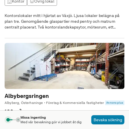
Kontor
Övrig lokal
Kontorslokaler mitt i hjärtat av Växjö. Ljusa lokaler belägna på
plan tre. Genomgående glaspartier med pentry och matrum
centralt placerat. Två kontorslandskapsytor, mötesrum, ett
kontorsrum och två telefonrum.
Albybergsringen
Albyberg, Österhaninge • Företag & Kommersiella fastigheter
Annons plus
180 m²
Missa ingenting
Bevaka sökning
Lagerlokal
Med vår bevakning gör vi jobbet åt dig
Produktionslokal
Övrig lokal