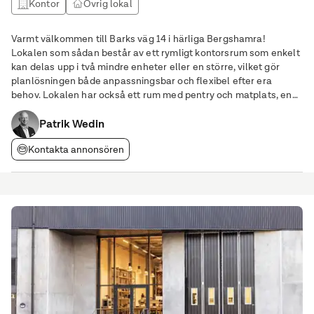
Kontor
Övrig lokal
Varmt välkommen till Barks väg 14 i härliga Bergshamra!
Lokalen som sådan består av ett rymligt kontorsrum som enkelt
kan delas upp i två mindre enheter eller en större, vilket gör
planlösningen både anpassningsbar och flexibel efter era
behov. Lokalen har också ett rum med pentry och matplats, en
trivsam miljö för pauser och möten, samt en separat/avskild
lagerytan som erbjuder smidig förvaring
Patrik Wedin
Kontakta annonsören