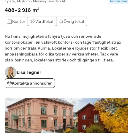
Fylsta, Åbytorp • Mileway Sweden AB
Annons max
488–2 916 m²
Kontor
Vårdlokal
Övrig lokal
Nu finns möjligheten att hyra ljusa och renoverade
kontorslokaler i en välskött kontors- och lagerfastighet strax
norr om centrala Kumla. Lokalerna erbjuder stor flexibilitet,
anpassningsbara för olika typer av verksamheter. Tack vare
planlösningen, lokalernas storlek och tillgången till flera
gemensamhetsytor passar fastigheten utmärkt för
utbildningsverksamhet, såsom skola, vuxenutbildning
Lisa Tegnér
Kontakta annonsören