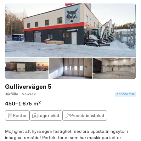
Gullivervägen 5
Järfälla • Newsec
Annons max
450–1 675 m²
Kontor
Lagerlokal
Produktionslokal
Butikslokal
Möjlighet att hyra egen fastighet med bra uppställningsytor i
inhägnat område! Perfekt för er som har maskinpark eller