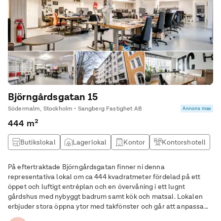
Björngårdsgatan 15
Södermalm, Stockholm • Sangberg Fastighet AB
Annons max
444 m²
Butikslokal
Lagerlokal
Kontor
Kontorshotell
På eftertraktade Björngårdsgatan finner ni denna
representativa lokal om ca 444 kvadratmeter fördelad på ett
öppet och luftigt entréplan och en övervåning i ett lugnt
gårdshus med nybyggt badrum samt kök och matsal. Lokalen
erbjuder stora öppna ytor med takfönster och går att anpassa
efter behov. Lokalen är till större del belägen på bottenplan i