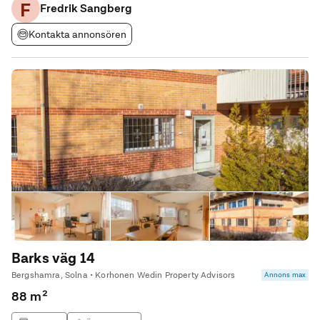
F
huset genom en trappa nås gårdshuset med nybyggt
Fredrik Sangberg
Kontakta annonsören
Barks väg 14
Bergshamra, Solna • Korhonen Wedin Property Advisors
Annons max
88 m²