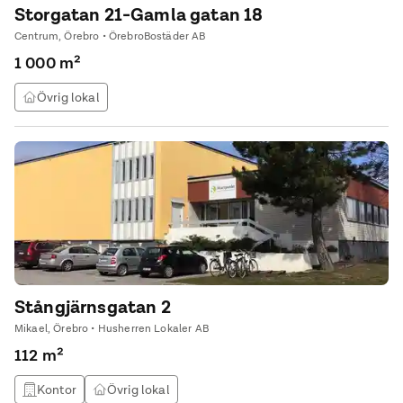
Storgatan 21-Gamla gatan 18
Centrum, Örebro • ÖrebroBostäder AB
1 000 m²
Övrig lokal
Stångjärnsgatan 2
Mikael, Örebro • Husherren Lokaler AB
112 m²
Kontor
Övrig lokal