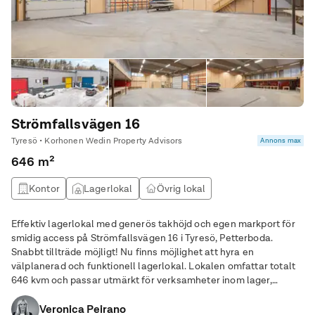
Strömfallsvägen 16
Tyresö • Korhonen Wedin Property Advisors
Annons max
646 m²
Kontor
Lagerlokal
Övrig lokal
Effektiv lagerlokal med generös takhöjd och egen markport för
smidig access på Strömfallsvägen 16 i Tyresö, Petterboda.
Snabbt tillträde möjligt! Nu finns möjlighet att hyra en
välplanerad och funktionell lagerlokal. Lokalen omfattar totalt
646 kvm och passar utmärkt för verksamheter inom lager,
logistik, produktion eller lätt industri. Lagerdelen om 437 kvm
erbjuder en imponerande takhöjd om
Veronica Peirano