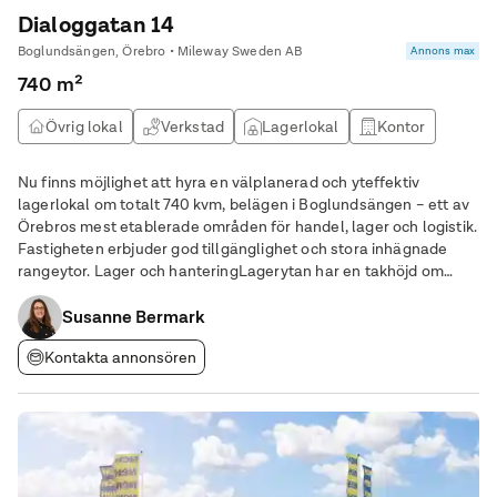
Dialoggatan 14
Boglundsängen, Örebro • Mileway Sweden AB
Annons max
740 m²
Övrig lokal
Verkstad
Lagerlokal
Kontor
Nu finns möjlighet att hyra en välplanerad och yteffektiv
lagerlokal om totalt 740 kvm, belägen i Boglundsängen – ett av
Örebros mest etablerade områden för handel, lager och logistik.
Fastigheten erbjuder god tillgänglighet och stora inhägnade
rangeytor. Lager och hanteringLagerytan har en takhöjd om
cirka 5,5 meter och nås via en entré samt två markportar, vilket
ger flexibla möjligheter för
Susanne Bermark
Kontakta annonsören