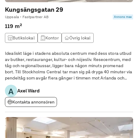
Kungsängsgatan 29
Uppsala • Fastpartner AB
Annons max
119 m²
Butikslokal
Kontor
Övrig lokal
Idealiskt läge i stadens absoluta centrum med dess stora utbud
av butiker, restauranger, kultur- och nöjesliv. Resecentrum, med
tåg och regionalbussar, ligger bara någon minuts promenad
bort. Till Stockholms Central tar man sig på dryga 40 minuter via
pendeltåg som avgår flera gånger i timmen mot Arlanda och
Stockholm. Samtliga stadsbusslinjer finns tillgängliga inom nära
A
gångavstånd. Goda parkeringsmöjligheter med flera större
Axel Ward
parkeringshus i närområdet.
Kontakta annonsören