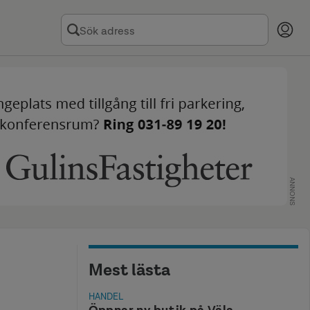
ANNONS
Mest lästa
HANDEL
Öppnar ny butik på Väla