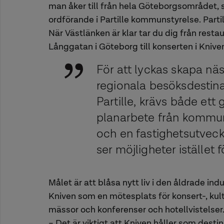
man åker till från hela Göteborgsområdet, 
ordförande i Partille kommunstyrelse. Parti
När Västlänken är klar tar du dig från rest
Långgatan i Göteborg till konserten i Kniven
För att lyckas skapa näs
regionala besöksdestina
Partille, krävs både ett 
planarbete från kommu
och en fastighetsutvec
ser möjligheter istället f
Målet är att blåsa nytt liv i den åldrade ind
Kniven som en mötesplats för konsert-, kul
mässor och konferenser och hotellvistelser
– Det är viktigt att Kniven håller som desti