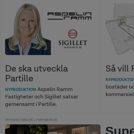
Så vill 
De ska utveckla
Partille
NYPRODUKTI
bostäder o
Aspelin Ramm
NYPRODUKTION
kommersiell
Fastigheter och Sigillet satsar
gemensamt i Partille.
SPONSRAT INNEHÅLL FRÅN MENGUS
Supe