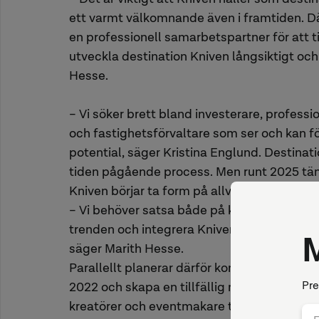
ett varmt välkomnande även i framtiden. 
en professionell samarbetspartner för att 
utveckla destination Kniven långsiktigt och
Hesse.
– Vi söker brett bland investerare, professi
och fastighetsförvaltare som ser och kan fö
potential, säger Kristina Englund. Destinat
tiden pågående process. Men runt 2025 tänk
Kniven börjar ta form på allvar.
– Vi behöver satsa både på kort sikt och på 
trenden och integrera Kniven som en levand
säger Marith Hesse.
Parallellt planerar därför kommunen att öp
2022 och skapa en tillfällig mikrodestinat
kreatörer och eventmakare till exempel för 