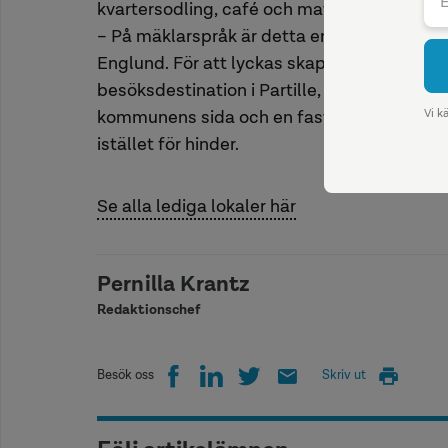
kvartersodling, café och matmarknad, återb
– På mäklarspråk är detta en fastighet för 
Englund. För att lyckas skapa nästa stora r
besöksdestination i Partille, krävs både et
kommunens sida och en fastighetsutveckla
istället för hinder.
Se alla lediga lokaler här
Pernilla Krantz
Redaktionschef
Besök oss
Skriv ut