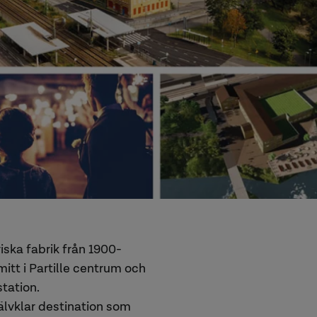
ska fabrik från 1900-
mitt i Partille centrum och
station.
jälvklar destination som