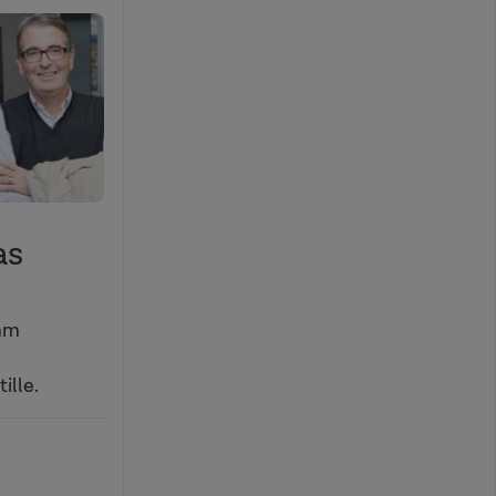
as
mm
ille.