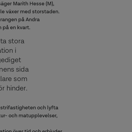
säger Marith Hesse (M),
lle växer med storstaden.
aurangen på Andra
 på en kvart.
ta stora
tion i
gediget
nens sida
klare som
ör hinder.
ustrifastigheten och lyfta
tur- och matupplevelser,
.
nation över tid och erbjuder