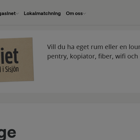
asinet
Lokalmatchning
Om oss
äge