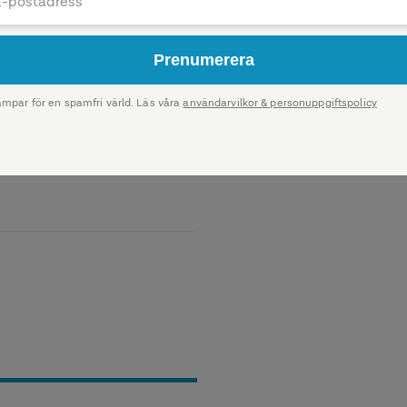
ruk och kreativ verkstad.
den händiga, säger Kristina
egionala
t gediget planarbete från
re som ser möjligheter