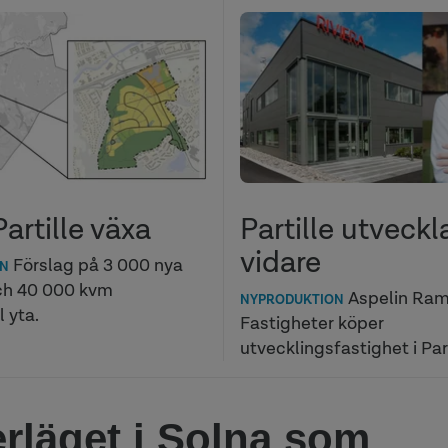
Partille växa
Partille utveckl
vidare
Förslag på 3 000 nya
ON
ch 40 000 kvm
Aspelin Ra
NYPRODUKTION
 yta.
Fastigheter köper
utvecklingsfastighet i Part
rläget i Solna som