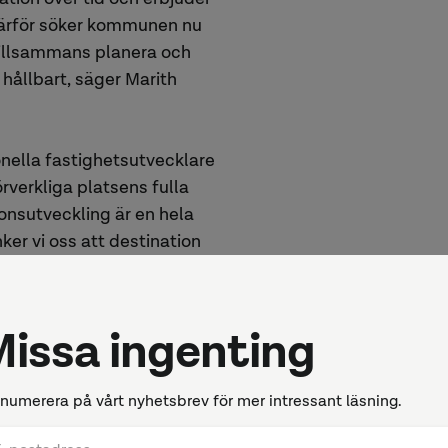
Därför söker kommunen nu
tillsammans planera och
 hållbart, säger Marith
onella fastighetsutvecklare
rverkliga platsens fulla
ionsutveckling är en hela
er vi oss att destination
lång sikt för att vända
e del av Partille centrum,
pna upp kvarteret från
ion i samarbete med unga
konserter, café,