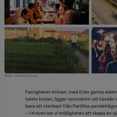
Bilder: Partille kommun
Fastigheten Kniven, med Ecks gamla elektri
talets början, ligger naturskönt vid Säveån 
bara ett stenkast från Partilles pendeltågs
– I Kniven ser vi möjligheten att skapa en s