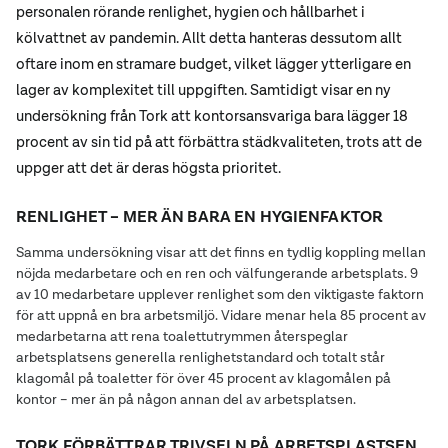
personalen rörande renlighet, hygien och hållbarhet i
kölvattnet av pandemin. Allt detta hanteras dessutom allt
oftare inom en stramare budget, vilket lägger ytterligare en
lager av komplexitet till uppgiften. Samtidigt visar en ny
undersökning från Tork att kontorsansvariga bara lägger 18
procent av sin tid på att förbättra städkvaliteten, trots att de
uppger att det är deras högsta prioritet.
RENLIGHET – MER ÄN BARA EN HYGIENFAKTOR
Samma undersökning visar att det finns en tydlig koppling mellan
nöjda medarbetare och en ren och välfungerande arbetsplats. 9
av 10 medarbetare upplever renlighet som den viktigaste faktorn
för att uppnå en bra arbetsmiljö. Vidare menar hela 85 procent av
medarbetarna att rena toalettutrymmen återspeglar
arbetsplatsens generella renlighetstandard och totalt står
klagomål på toaletter för över 45 procent av klagomålen på
kontor – mer än på någon annan del av arbetsplatsen.
TORK FÖRBÄTTRAR TRIVSELN PÅ ARBETSPLASTSEN