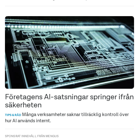
Företagens AI-satsningar springer ifrån
säkerheten
Många verksamheter saknar tillräcklig kontroll över
TIPS & RÅD
hur AI används internt.
SPONSRAT INNEHÅLL FRÅN MENGUS