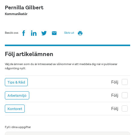
Pernilla Gilbert
Kommunikatör
Besök oss
Skriv ut
Följ artikelämnen
Välj de ämnen som du är intresserad av så kommer vi att meddela dig när vi publicerar
någonting nytt.
Följ
Tips & Råd
Följ
Arbetsmiljö
Följ
Kontoret
Fyll i dina uppgifter