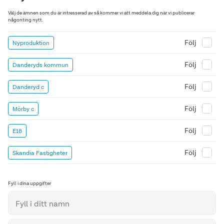
Välj de ämnen som du är intresserad av så kommer vi att meddela dig när vi publicerar
någonting nytt.
Följ
Nyproduktion
Följ
Danderyds kommun
Följ
Danderyd c
Följ
Mörby c
Följ
E18
Följ
Skandia Fastigheter
Fyll i dina uppgifter