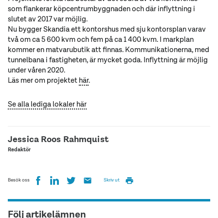
som flankerar köpcentrumbyggnaden och där inflyttning i
slutet av 2017 var möjlig.
Nu bygger Skandia ett kontorshus med sju kontorsplan varav
två om ca 5 600 kvm och fem på ca 1 400 kvm. I markplan
kommer en matvarubutik att finnas. Kommunikationerna, med
tunnelbana i fastigheten, är mycket goda. Inflyttning är möjlig
under våren 2020.
Läs mer om projektet
här
.
Se alla lediga lokaler här
Jessica Roos Rahmquist
Redaktör
Besök oss
Skriv ut
Följ artikelämnen