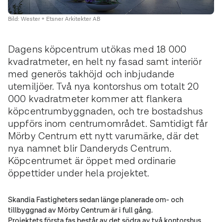
Bild: Wester + Etsner Arkitekter AB
Dagens köpcentrum utökas med 18 000
kvadratmeter, en helt ny fasad samt interiör
med generös takhöjd och inbjudande
utemiljöer. Två nya kontorshus om totalt 20
000 kvadratmeter kommer att flankera
köpcentrumbyggnaden, och tre bostadshus
uppförs inom centrumområdet. Samtidigt får
Mörby Centrum ett nytt varumärke, där det
nya namnet blir Danderyds Centrum.
Köpcentrumet är öppet med ordinarie
öppettider under hela projektet.
Skandia Fastigheters sedan länge planerade om- och
tillbyggnad av Mörby Centrum är i full gång.
Projektets första fas består av det södra av två kontorshus