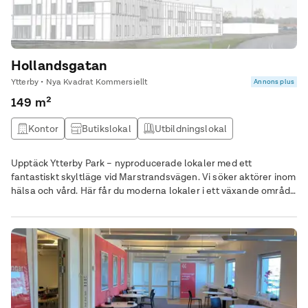
Hollandsgatan
Ytterby • Nya Kvadrat Kommersiellt
Annons plus
149 m²
Kontor
Butikslokal
Utbildningslokal
Träningslokal / gym
Upptäck Ytterby Park – nyproducerade lokaler med ett
fantastiskt skyltläge vid Marstrandsvägen. Vi söker aktörer inom
hälsa och vård. Här får du moderna lokaler i ett växande område
med närhet till Kungälv centrum. Ta chansen att etablera er i ett
växande område, med Ytterbys bästa läge!