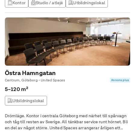
Kontor
Studio / atlejé
Utbildningslokal
Östra Hamngatan
Centrum, Göteborg • United Spaces
Annons plus
5–120 m²
Utbildningslokal
Drömläge. Kontor i centrala Göteborg med närhet till spårvagn
och tåg till resten av Sverige. All tänkbar service runt hörnet. Bli
en del av något större. United Spaces arrangerar årligen ett
stort antal seminarium och events där medlemmar får möjlighet