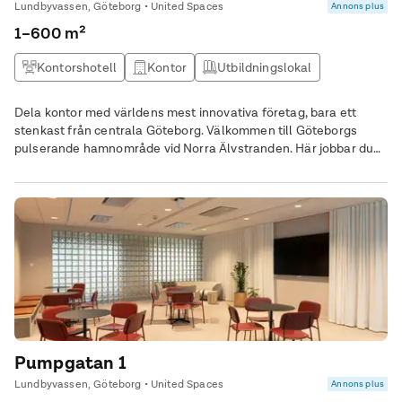
Lundbyvassen, Göteborg • United Spaces
Annons plus
1–600 m²
Kontorshotell
Kontor
Utbildningslokal
Kontor & Lager
Dela kontor med världens mest innovativa företag, bara ett
stenkast från centrala Göteborg. Välkommen till Göteborgs
pulserande hamnområde vid Norra Älvstranden. Här jobbar du
bland höghus och hamnkranar på Hisingen – på en av landets
mest spännande hubbar för innovation och teknikutveckling. Ett
perfekt ställe för att utveckla ditt företag.
Pumpgatan 1
Lundbyvassen, Göteborg • United Spaces
Annons plus