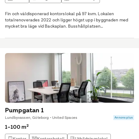
Utbildningslokal
Fin och väldisponerad kontorslokal på 97 kvm. Lokalen
totalrenoverades 2022 och ligger högst upp i byggnaden med
mycket bra läge vid Backaplan. Busshållplatsen
Swedenborgsplatsen ligger endast några meter från
fastigheten.
Pumpgatan 1
Lundbyvassen, Göteborg • United Spaces
Annons plus
1–100 m²
Kontor
Kontorshotell
Utbildningslokal