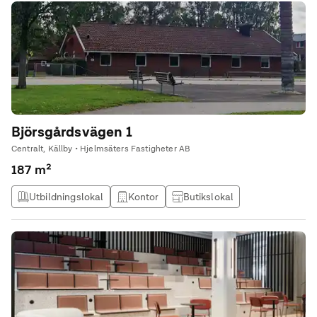
Björsgårdsvägen 1
Centralt, Källby • Hjelmsäters Fastigheter AB
187 m²
Utbildningslokal
Kontor
Butikslokal
Produktionslokal