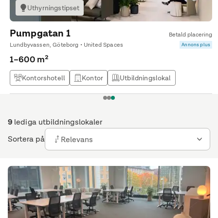
Uthyrningstipset
Pumpgatan 1
Betald placering
Lundbyvassen, Göteborg • United Spaces
Annons plus
1–600 m²
Kontorshotell
Kontor
Utbildningslokal
Kontor & Lager
1
2
3
9
lediga utbildningslokaler
Sortera på
Relevans