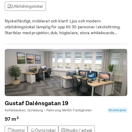
Utbildningslokal
Nyckelfärdigt, möblerat och klart! Ljus och modern
utbildningslokal lämplig för upp till 30 personer i skolsittning.
Startklar med projektor, duk, högtalare, stora whiteboards
bekväma stoppade stolar. Nyrenoverat med tillgång till lounge,
kök och WC i direkt anslutning.
Gustaf Dalénsgatan 19
Kvillebäcken, Göteborg • Palmung Mellin Fastigheter
Annons plus
97 m²
Kontor
Övrig lokal
Studio / atlejé