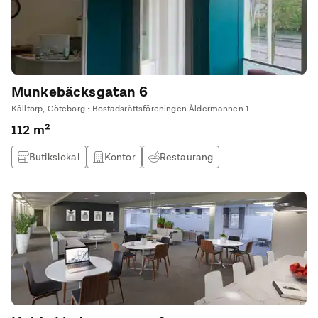
Munkebäcksgatan 6
Kålltorp, Göteborg • Bostadsrättsföreningen Åldermannen 1
112 m²
Butikslokal
Kontor
Restaurang
Studio / atlejé