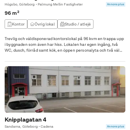
Högsbo, Göteborg • Palmung Mellin Fastigheter
Annons plus
96 m²
Kontor
Övrig lokal
Studio / atlejé
Utbildningslokal
Trevlig och väldisponerad kontorslokal på 96 kvm en trappa upp
i byggnaden som även har hiss. Lokalen har egen ingång, två
WC, dusch, förråd samt kök, en öppen personalyta och två väl
tilltagna kontorsrum som ger flexibilitet när det gäller antalet
arbetsplatser.
Knipplagatan 4
Sandarna, Göteborg • Cadena
Annons plus