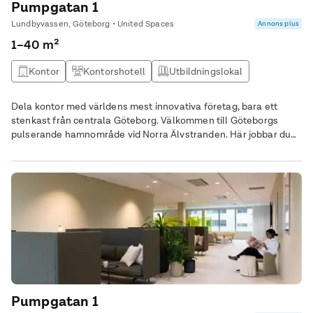
Pumpgatan 1
Lundbyvassen, Göteborg • United Spaces
Annons plus
1–40 m²
Kontor
Kontorshotell
Utbildningslokal
Kontor & Lager
Dela kontor med världens mest innovativa företag, bara ett
stenkast från centrala Göteborg. Välkommen till Göteborgs
pulserande hamnområde vid Norra Älvstranden. Här jobbar du
bland höghus och hamnkranar på Hisingen – på en av landets
mest spännande hubbar för innovation och teknikutveckling. Ett
perfekt ställe för att utveckla ditt företag.
Pumpgatan 1