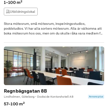
1–100 m²
Utbildningslokal
Stora mötesrum, små mötesrum, inspelningsstudios,
poddstudios. Vi har alla sorters mötesrum. Alla är välkomna att
boka mötesrum hos oss, men om du skulle råka vara medlem får
du faktiskt 30% rabatt på alla mötesrum. Om det är någonting
du undrar över kan du alltid höra av dig till oss, eller kika bland
våra vanligaste frågor. När du bokar ett mötesrum hos United
Spaces behöver du bara fokusera på en sak, och det är just
mötet. Allt annat runt omkring tar vi hand om. Smarrig lunch till
deltagarna? Vi fixar. Kaffe med nybakad kanelbulle? Självklart.
Specialteknik till den stora presentationen? Bara hojta till när du
bokar. Alla är välkomna att boka mötesrum hos oss, men om du
skulle råka vara medlem får du faktiskt 30% rabatt på alla
mötesrum. Något att tänka på!
Regnbågsgatan 8B
Lindholmen, Göteborg • Dockside Kontorshotell AB
Annons plus
57–100 m²