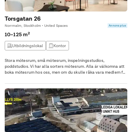
Torsgatan 26
Norrmalm, Stockholm • United Spaces
Annons plus
10–125 m²
Utbildningslokal
Kontor
Stora mötesrum, små mötesrum, inspelningsstudios,
poddstudios. Vi har alla sorters mötesrum. Alla är välkomna att
boka mötesrum hos oss, men om du skulle råka vara medlem får
du faktiskt 30% rabatt på alla mötesrum. Om det är någonting
du undrar över kan du alltid höra av dig till oss, eller kika bland
våra vanligaste frågor. När du bokar ett mötesrum hos United
Spaces behöver du bara fokusera på en sak, och det är just
mötet. Allt annat runt omkring tar vi hand om. Smarrig lunch till
deltagarna? Vi fixar. Kaffe med nybakad kanelbulle? Självklart.
Specialteknik till den stora presentationen? Bara hojta till när du
bokar. Alla är välkomna att boka mötesrum hos oss, men om du
skulle råka vara medlem får du faktiskt 30% rabatt på alla
mötesrum. Något att tänka på!