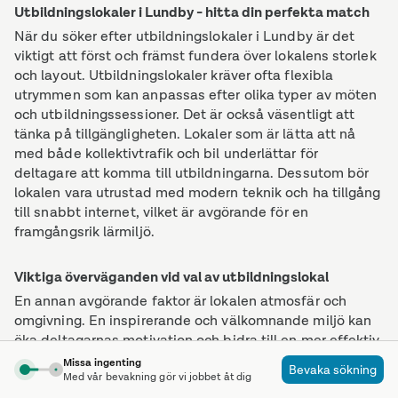
Utbildningslokaler i Lundby - hitta din perfekta match
När du söker efter utbildningslokaler i Lundby är det
viktigt att först och främst fundera över lokalens storlek
och layout. Utbildningslokaler kräver ofta flexibla
utrymmen som kan anpassas efter olika typer av möten
och utbildningssessioner. Det är också väsentligt att
tänka på tillgängligheten. Lokaler som är lätta att nå
med både kollektivtrafik och bil underlättar för
deltagare att komma till utbildningarna. Dessutom bör
lokalen vara utrustad med modern teknik och ha tillgång
till snabbt internet, vilket är avgörande för en
framgångsrik lärmiljö.
Viktiga överväganden vid val av utbildningslokal
En annan avgörande faktor är lokalen atmosfär och
omgivning. En inspirerande och välkomnande miljö kan
öka deltagarnas motivation och bidra till en mer effektiv
inlärningsprocess. Säkerhet och tillgång till nödvändiga
Missa ingenting
Bevaka sökning
faciliteter som kök och toaletter är också viktiga
Med vår bevakning gör vi jobbet åt dig