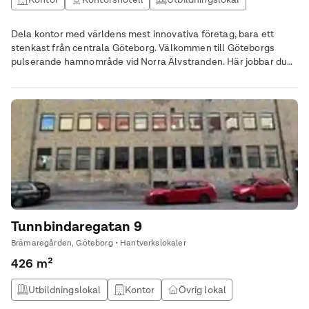
Kontor & Lager
Dela kontor med världens mest innovativa företag, bara ett
stenkast från centrala Göteborg. Välkommen till Göteborgs
pulserande hamnområde vid Norra Älvstranden. Här jobbar du
bland höghus och hamnkranar på Hisingen – på en av landets
mest spännande hubbar för innovation och teknikutveckling. Ett
perfekt ställe för att utveckla ditt företag.
Tunnbindaregatan 9
Brämaregården, Göteborg • Hantverkslokaler
426 m²
Utbildningslokal
Kontor
Övrig lokal