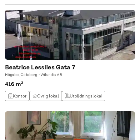
till kunskapsutbyte och nätverksbyggande. Flexibla
kontorslösningar för alla typer av företag. Oavsett om ditt
företag kräver en eller 100+ arbetsplatser kan vi skräddarsy
lösningar som passar din verksamhet.
Beatrice Lesslies Gata 7
Högsbo, Göteborg • Wilundia AB
416 m²
Kontor
Övrig lokal
Utbildningslokal