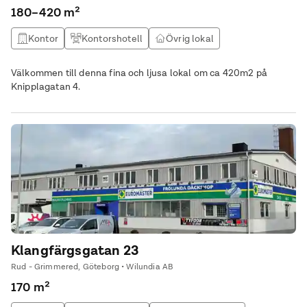
180–420 m²
Kontor
Kontorshotell
Övrig lokal
Träningslokal / gym
Välkommen till denna fina och ljusa lokal om ca 420m2 på
Knipplagatan 4.
Klangfärgsgatan 23
Rud - Grimmered, Göteborg • Wilundia AB
170 m²