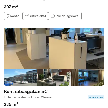
luftig känsla till kontoret. Tillträde enligt överenskommelse.
307 m²
Välkommen att höra av dig för visning! Om du vill ha mer
information om denna lokal eller andra liknande lokaler, besök
Kontor
Butikslokal
Utbildningslokal
vår hemsida.
Kontor & Lager
Kontrabasgatan 5C
Frölunda, Västra Frölunda • Wikowia
Annons max
285 m²