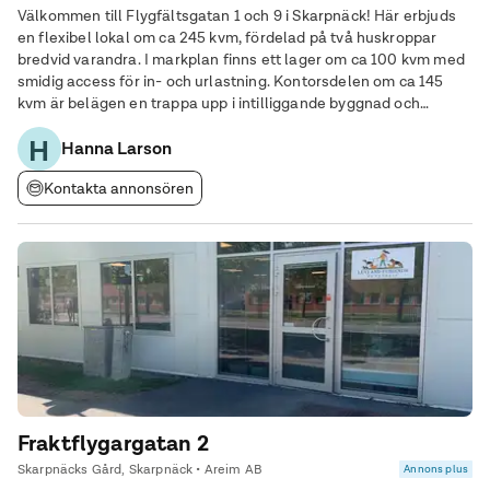
Välkommen till Flygfältsgatan 1 och 9 i Skarpnäck! Här erbjuds
en flexibel lokal om ca 245 kvm, fördelad på två huskroppar
bredvid varandra. I markplan finns ett lager om ca 100 kvm med
smidig access för in- och urlastning. Kontorsdelen om ca 145
kvm är belägen en trappa upp i intilliggande byggnad och
rymmer arbetsplatser samt ytor för möten och pauser. Kontoret
H
kan anpassas efter behov i
Hanna Larson
Kontakta annonsören
Fraktflygargatan 2
Skarpnäcks Gård, Skarpnäck • Areim AB
Annons plus