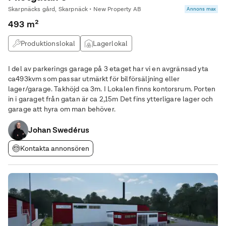
Skarpnäcks gård, Skarpnäck • New Property AB
Annons max
493 m²
Produktionslokal
Lagerlokal
I del av parkerings garage på 3 etaget har vi en avgränsad yta
ca493kvm som passar utmärkt för bilförsäljning eller
lager/garage. Takhöjd ca 3m. I Lokalen finns kontorsrum. Porten
in i garaget från gatan är ca 2,15m Det fins ytterligare lager och
garage att hyra om man behöver.
Johan Swedérus
Kontakta annonsören