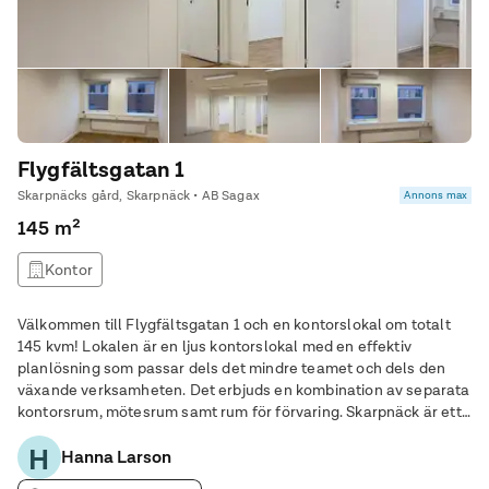
Flygfältsgatan 1
Skarpnäcks gård, Skarpnäck • AB Sagax
Annons max
145 m²
Kontor
Välkommen till Flygfältsgatan 1 och en kontorslokal om totalt
145 kvm! Lokalen är en ljus kontorslokal med en effektiv
planlösning som passar dels det mindre teamet och dels den
växande verksamheten. Det erbjuds en kombination av separata
kontorsrum, mötesrum samt rum för förvaring. Skarpnäck är ett
trivsamt område med närhet till service, lunchrestauranger och
H
utmärkta kommunikationer via
Hanna Larson