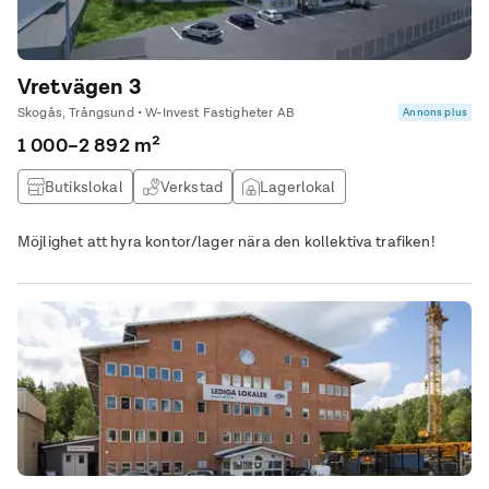
Vretvägen 3
Skogås, Trångsund • W-Invest Fastigheter AB
Annons plus
1 000–2 892 m²
Butikslokal
Verkstad
Lagerlokal
Möjlighet att hyra kontor/lager nära den kollektiva trafiken!