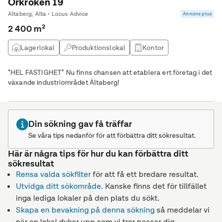
Örkroken 19
Ältaberg, Älta • Locus Advice
Annons plus
2 400 m²
Lagerlokal
Produktionslokal
Kontor
Övrig lokal
*HEL FASTIGHET* Nu finns chansen att etablera ert företag i det
växande industriområdet Ältaberg!
Din sökning gav få träffar
Se våra tips nedanför för att förbättra ditt sökresultat.
Här är några tips för hur du kan förbättra ditt
sökresultat
Rensa valda sökfilter
för att få ett bredare resultat.
Utvidga ditt sökområde
. Kanske finns det för tillfället
inga lediga lokaler på den plats du sökt.
Skapa en bevakning på denna sökning
så meddelar vi
när en lokal dyker upp som vi tror passar dig.