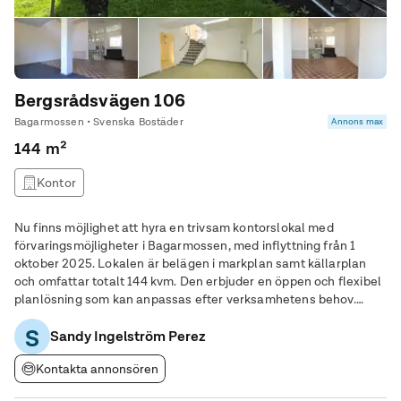
Bergsrådsvägen 106
Bagarmossen • Svenska Bostäder
Annons max
144 m²
Kontor
Nu finns möjlighet att hyra en trivsam kontorslokal med
förvaringsmöjligheter i Bagarmossen, med inflyttning från 1
oktober 2025. Lokalen är belägen i markplan samt källarplan
och omfattar totalt 144 kvm. Den erbjuder en öppen och flexibel
planlösning som kan anpassas efter verksamhetens behov.
Lokalen har egen entré, stora fönster med generöst ljusinsläpp
S
och rymliga sociala ytor. Här finns
Sandy Ingelström Perez
Kontakta annonsören