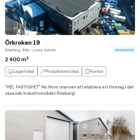
Örkroken 19
Ältaberg, Älta • Locus Advice
Annons plus
2 400 m²
Lagerlokal
Produktionslokal
Kontor
Övrig lokal
*HEL FASTIGHET* Nu finns chansen att etablera ert företag i det
växande industriområdet Ältaberg!