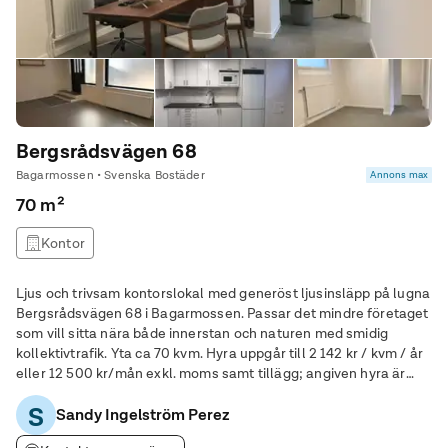
Bergsrådsvägen 68
Bagarmossen • Svenska Bostäder
Annons max
70 m²
Kontor
Ljus och trivsam kontorslokal med generöst ljusinsläpp på lugna
Bergsrådsvägen 68 i Bagarmossen. Passar det mindre företaget
som vill sitta nära både innerstan och naturen med smidig
kollektivtrafik. Yta ca 70 kvm. Hyra uppgår till 2 142 kr / kvm / år
eller 12 500 kr/mån exkl. moms samt tillägg; angiven hyra är
exkl. moms, värme och fastighetsskatt. Hyresgästen tecknar
S
egna abonnemang för
Sandy Ingelström Perez