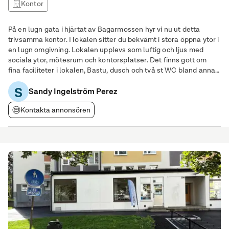
Kontor
På en lugn gata i hjärtat av Bagarmossen hyr vi nu ut detta
trivsamma kontor. I lokalen sitter du bekvämt i stora öppna ytor i
en lugn omgivning. Lokalen upplevs som luftig och ljus med
sociala ytor, mötesrum och kontorsplatser. Det finns gott om
fina faciliteter i lokalen, Bastu, dusch och två st WC bland annat.
Bagarmossens tunnelbana ligger inom fem minuters
S
gångavstånd för resor längs
Sandy Ingelström Perez
Kontakta annonsören