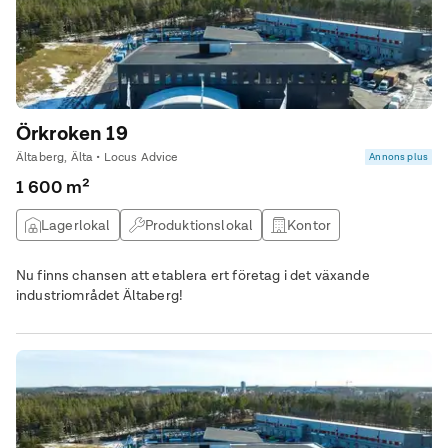
Örkroken 19
Ältaberg, Älta • Locus Advice
Annons plus
1 600 m²
Lagerlokal
Produktionslokal
Kontor
Övrig lokal
Nu finns chansen att etablera ert företag i det växande
industriområdet Ältaberg!