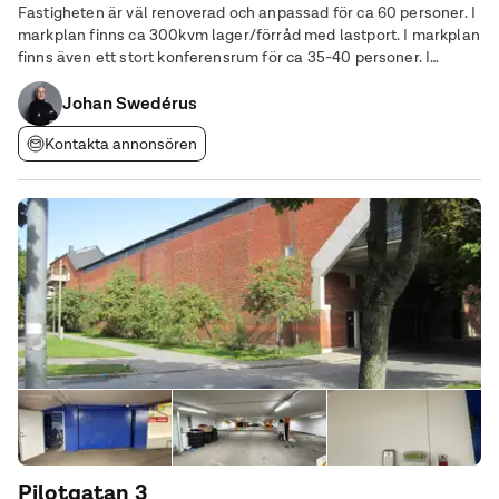
Fastigheten är väl renoverad och anpassad för ca 60 personer. I
markplan finns ca 300kvm lager/förråd med lastport. I markplan
finns även ett stort konferensrum för ca 35-40 personer. I
anslutning till fastigheten finns ca 40-50 p-platser varav ca 20
har el laddning. Det finns
Johan Swedérus
Kontakta annonsören
Pilotgatan 3