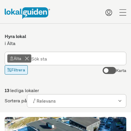
me
Hyra lokal
i Älta
Älta
Filtrera
Karta
13
lediga lokaler
Sortera på
Relevans