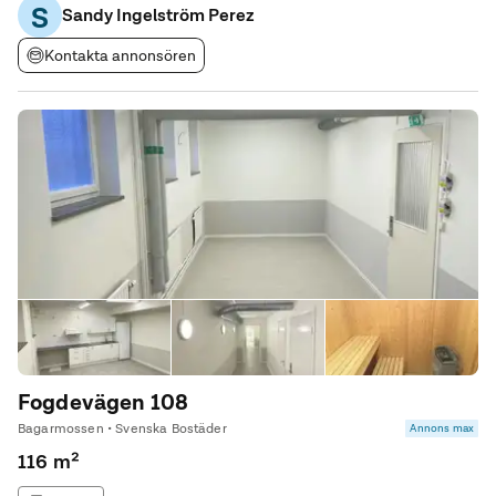
S
Oavsett om du vill använda lokalen som kontor
Sandy Ingelström Perez
Kontakta annonsören
Fogdevägen 108
Bagarmossen • Svenska Bostäder
Annons max
116 m²