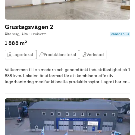
Grustagsvägen 2
Ältaberg, Älta • Croisette
Annons plus
1 888 m²
Lagerlokal
Produktionslokal
Verkstad
Logistiklokal
Välkommen till en modern och genomtänkt industrifastighet på 1
888 kvm. Lokalen är utformad för att kombinera effektiv
lagerhantering med funktionella produktionsytor. Lagret har en
generös takhöjd på 5 meter och nås smidigt via två markportar,
vilket ger goda förutsättningar för enkel och rationell logistik.
Fastigheten rymmer även kontorsytor och välutrustade
personalutrymmen som kök, dusch,