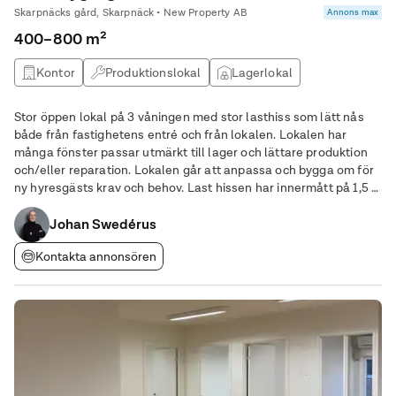
Skarpnäcks gård, Skarpnäck • New Property AB
Annons max
400–800 m²
Kontor
Produktionslokal
Lagerlokal
Stor öppen lokal på 3 våningen med stor lasthiss som lätt nås
både från fastighetens entré och från lokalen. Lokalen har
många fönster passar utmärkt till lager och lättare produktion
och/eller reparation. Lokalen går att anpassa och bygga om för
ny hyresgästs krav och behov. Last hissen har innermått på 1,5 x
2,6m höjd 2,5m. Hissdörr 1 x 2m
Johan Swedérus
Kontakta annonsören