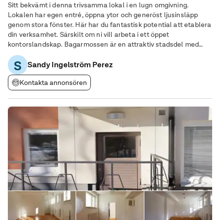
Sitt bekvämt i denna trivsamma lokal i en lugn omgivning.
Lokalen har egen entré, öppna ytor och generöst ljusinsläpp
genom stora fönster. Här har du fantastisk potential att etablera
din verksamhet. Särskilt om ni vill arbeta i ett öppet
kontorslandskap. Bagarmossen är en attraktiv stadsdel med
hög trivsel och trygghet. Det är ett grönskande område med
S
närhet till både innerstan och natur.
Sandy Ingelström Perez
Kontakta annonsören