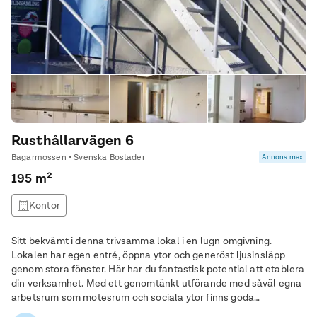
Rusthållarvägen 6
Bagarmossen • Svenska Bostäder
Annons max
195 m²
Kontor
Sitt bekvämt i denna trivsamma lokal i en lugn omgivning.
Lokalen har egen entré, öppna ytor och generöst ljusinsläpp
genom stora fönster. Här har du fantastisk potential att etablera
din verksamhet. Med ett genomtänkt utförande med såväl egna
arbetsrum som mötesrum och sociala ytor finns goda
förutsättningar för din verksamhet att blomstra i lokalen.