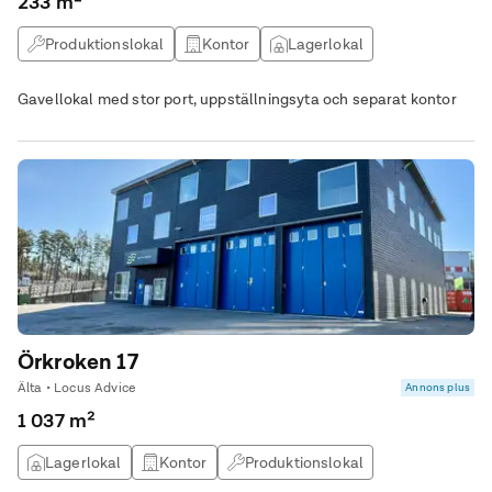
233 m²
Produktionslokal
Kontor
Lagerlokal
Gavellokal med stor port, uppställningsyta och separat kontor
Örkroken 17
Älta • Locus Advice
Annons plus
1 037 m²
Lagerlokal
Kontor
Produktionslokal