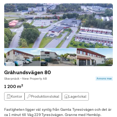
Gråhundsvägen 80
Skarpnäck • New Property AB
Annons max
1 200 m²
Kontor
Produktionslokal
Lagerlokal
Butikslokal
Fastigheten ligger väl synlig från Gamla Tyresövägen och det är
ca 1 minut till Väg 229 Tyresövägen. Granne med Hemköp.