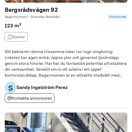
Bergsrådsvägen 92
Bagarmossen • Svenska Bostäder
Annons max
123 m²
Kontor
Sitt bekvämt i denna trivsamma lokal i en lugn omgivning.
Lokalen har egen entré, öppna ytor och generöst ljusinsläpp
genom stora fönster. Här har du fantastisk potential att etablera
din verksamhet. Särskilt om ni vill arbeta i ett öppet
kontorslandskap. Bagarmossen är en attraktiv stadsdel med
hög trivsel och trygghet. Det är ett grönskande område med
S
närhet till både innerstan och natur.
Sandy Ingelström Perez
Kontakta annonsören