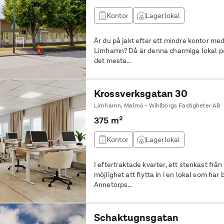
Kontor
Lagerlokal
Är du på jakt efter ett mindre kontor me
Limhamn? Då är denna charmiga lokal på 91 kvm ett perfekt val. Här finns
det mesta...
Krossverksgatan 30
Limhamn, Malmö • Wihlborgs Fastigheter AB
375 m²
Kontor
Lagerlokal
I eftertraktade kvarter, ett stenkast fr
möjlighet att flytta in i en lokal som har
Annetorps...
Schaktugnsgatan