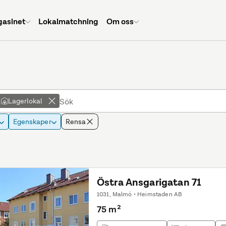
asinet
Lokalmatchning
Om oss
Lagerlokal
Egenskaper
Rensa
Östra Ansgarigatan 71
1031, Malmö • Heimstaden AB
75 m²