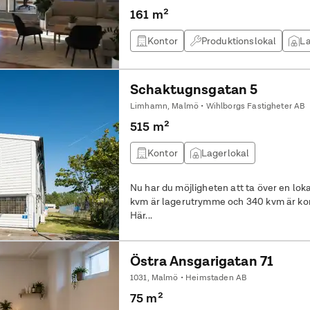
161 m²
Kontor
Produktionslokal
La
Schaktugnsgatan 5
Limhamn, Malmö • Wihlborgs Fastigheter AB
515 m²
Kontor
Lagerlokal
Nu har du möjligheten att ta över en loka
kvm är lagerutrymme och 340 kvm är kont
Här...
Östra Ansgarigatan 71
1031, Malmö • Heimstaden AB
75 m²