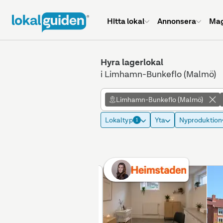
Hitta lokal
Annonsera
Mag
Hyra lagerlokal
i Limhamn-Bunkeflo (Malmö)
Limhamn-Bunkeflo (Malmö)
Lokaltyp
Yta
Nyproduktion
1
Betald placering