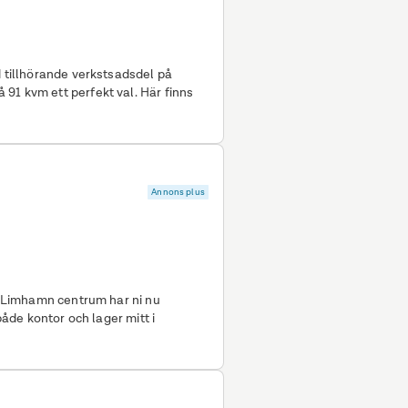
d tillhörande verkstsadsdel på
Annons plus
ån Limhamn centrum har ni nu
 både kontor och lager mitt i