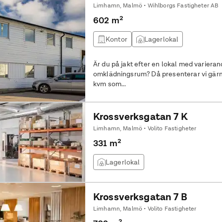
Limhamn, Malmö • Wihlborgs Fastigheter AB
602 m²
Kontor
Lagerlokal
Är du på jakt efter en lokal med varieran
omklädningsrum? Då presenterar vi gärna denna lokal för dig om ca 600
kvm som...
Krossverksgatan 7 K
Limhamn, Malmö • Volito Fastigheter
331 m²
Lagerlokal
Krossverksgatan 7 B
Limhamn, Malmö • Volito Fastigheter