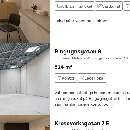
Utbildningslokal
Vårdlokal
Lokal på trivsamma Limhamn
Ringugnsgatan 8
Limhamn, Malmö • Wihlborgs Fastigheter AB
824 m²
Kontor
Lagerlokal
Välkommen att stiga in genom denna lju
charmiga lokal på Ringugnsgatan 8 i Li
sammanhängande kontor och...
Krossverksgatan 7 E