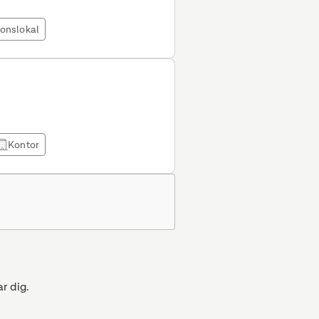
ionslokal
Kontor
.
r dig.