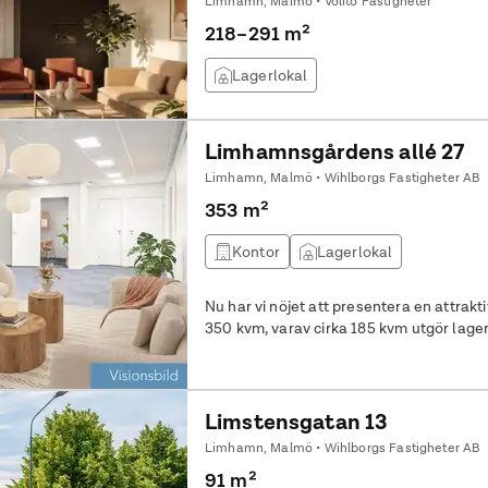
Limhamn, Malmö • Volito Fastigheter
218–291 m²
Lagerlokal
Limhamnsgårdens allé 27
Limhamn, Malmö • Wihlborgs Fastigheter AB
353 m²
Kontor
Lagerlokal
Nu har vi nöjet att presentera en attrakt
350 kvm, varav cirka 185 kvm utgör lager
Limstensgatan 13
Limhamn, Malmö • Wihlborgs Fastigheter AB
91 m²