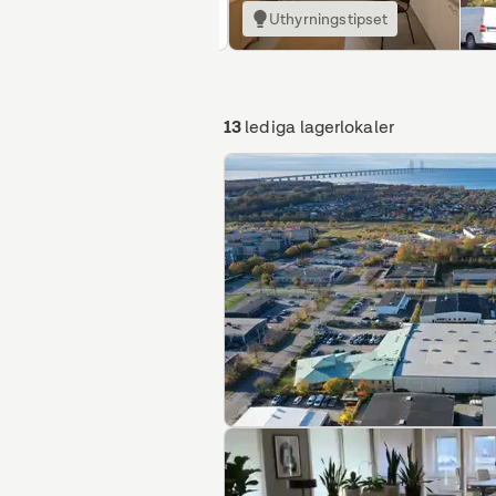
kal
Uthyrningstipset
13
lediga lagerlokaler