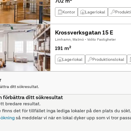
702 m²
Kontor
Lagerlokal
Produkt
Krossverksgatan 15 E
Limhamn, Malmö • Volito Fastigheter
191 m²
Lagerlokal
Produktionslokal
r
ättra ditt sökresultat.
n förbättra ditt sökresultat
ett bredare resultat.
 finns det för tillfället inga lediga lokaler på den plats du sökt
sökning
så meddelar vi när en lokal dyker upp som vi tror passa