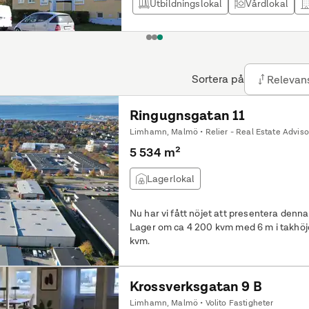
Utbildningslokal
Vårdlokal
1
2
3
Sortera på
Relevan
Ringugnsgatan 11
Limhamn, Malmö • Relier - Real Estate Adviso
5 534 m²
Lagerlokal
Nu har vi fått nöjet att presentera denn
Lager om ca 4 200 kvm med 6 m i takhöj
kvm.
Krossverksgatan 9 B
Limhamn, Malmö • Volito Fastigheter