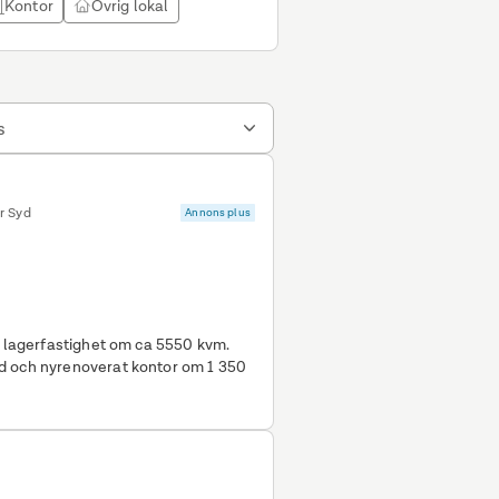
Kontor
Övrig lokal
s
r Syd
Annons plus
a lagerfastighet om ca 5550 kvm.
d och nyrenoverat kontor om 1 350