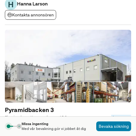
H
Hanna Larson
arbetsmiljö. Kontoret om ca 365 kvm ligger en
Kontakta annonsören
Pyramidbacken 3
Flemingsberg, Kungens kurva • AB Sagax
Annons max
Missa ingenting
1 140 m²
Bevaka sökning
Med vår bevakning gör vi jobbet åt dig