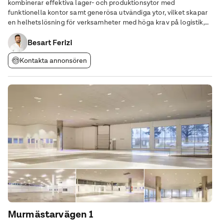
kombinerar effektiva lager- och produktionsytor med
funktionella kontor samt generösa utvändiga ytor, vilket skapar
en helhetslösning för verksamheter med höga krav på logistik,
produktion och administration. Lager & produktion – ca 4 330
kvm • Öppna och effektiva ytor med takhöjd om 5–6
Besart Ferizi
Kontakta annonsören
Murmästarvägen 1