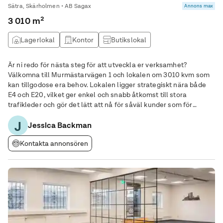
Sätra, Skärholmen • AB Sagax
Annons max
3 010 m²
Lagerlokal
Kontor
Butikslokal
Produktionslokal
Är ni redo för nästa steg för att utveckla er verksamhet?
Välkomna till Murmästarvägen 1 och lokalen om 3010 kvm som
kan tillgodose era behov. Lokalen ligger strategiskt nära både
E4 och E20, vilket ger enkel och snabb åtkomst till stora
trafikleder och gör det lätt att nå för såväl kunder som för
anställda. Varje dag passerar ca 100 000 bilar fastigheten på E4
J
och E20 vilket ger ett fantastiskt
Jessica Backman
Kontakta annonsören