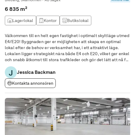
Bredäng, Skärholmen • AB Sagax
6 835 m²
Lagerlokal
Kontor
Butikslokal
Produktionslokal
Välkommen till en helt egen fastighet i optimalt skyltläge utmed
E4/E20! Byggnaden ger er möjligheten att skapa en optimal
lokal efter de behov er verksamhet har, i ett attraktivt läge.
Lokalen ligger strategiskt nära både E4 och E20, vilket ger enkel
och snabb åtkomst till stora trafikleder och gör det lätt att nå för
såväl kunder som för anställda. Varje dag färdas ca 100 000
J
personer på E4
Jessica Backman
Kontakta annonsören