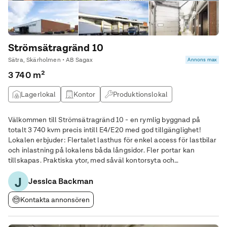
Strömsätragränd 10
Sätra, Skärholmen • AB Sagax
Annons max
3 740 m²
Lagerlokal
Kontor
Produktionslokal
Välkommen till Strömsätragränd 10 - en rymlig byggnad på
totalt 3 740 kvm precis intill E4/E20 med god tillgänglighet!
Lokalen erbjuder: Flertalet lasthus för enkel access för lastbilar
och inlastning på lokalens båda långsidor. Fler portar kan
tillskapas. Praktiska ytor, med såväl kontorsyta och
personalutrymme. Stora öppna ytor med mölighet för
J
anpassning utefter er verksamhet. Takhöjden
Jessica Backman
Kontakta annonsören