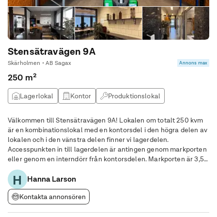
Stensätravägen 9A
Skärholmen • AB Sagax
Annons max
250 m²
Lagerlokal
Kontor
Produktionslokal
Välkommen till Stensätravägen 9A! Lokalen om totalt 250 kvm
är en kombinationslokal med en kontorsdel i den högra delen av
lokalen och i den vänstra delen finner vi lagerdelen.
Accesspunkten in till lagerdelen är antingen genom markporten
eller genom en interndörr från kontorsdelen. Markporten är 3,5
meter hög och 3,4 meter i bredd. Lagerlokalen har en fin
H
rektangulär utformning som gör det
Hanna Larson
Kontakta annonsören