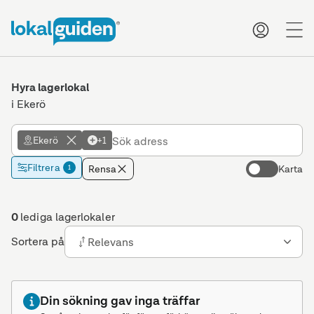
me
Hyra lagerlokal
i Ekerö
Ekerö
+1
Filtrera
Rensa
Karta
1
0
lediga lagerlokaler
Sortera på
Relevans
Din sökning gav inga träffar