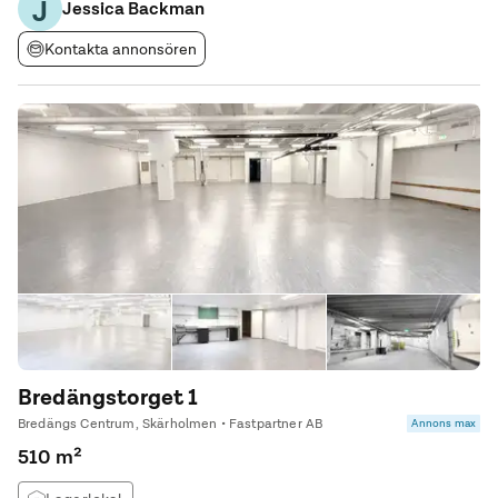
J
parkeringsplatser i direkt anslutning till lokalen på
Jessica Backman
Kontakta annonsören
Bredängstorget 1
Bredängs Centrum, Skärholmen • Fastpartner AB
Annons max
510 m²