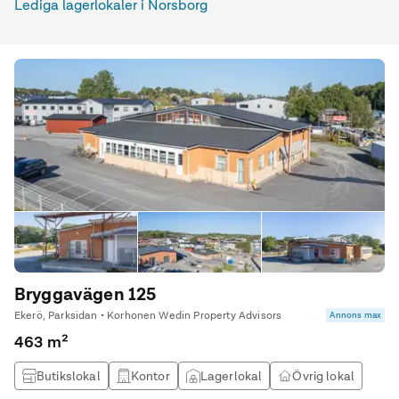
Lediga lagerlokaler i Norsborg
Bryggavägen 125
Ekerö, Parksidan • Korhonen Wedin Property Advisors
Annons max
463 m²
Butikslokal
Kontor
Lagerlokal
Övrig lokal