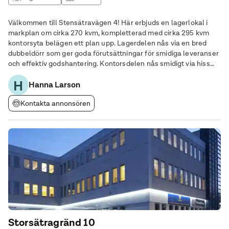
Välkommen till Stensätravägen 4! Här erbjuds en lagerlokal i
markplan om cirka 270 kvm, kompletterad med cirka 295 kvm
kontorsyta belägen ett plan upp. Lagerdelen nås via en bred
dubbeldörr som ger goda förutsättningar för smidiga leveranser
och effektiv godshantering. Kontorsdelen nås smidigt via hiss
och erbjuder flera kontorsrum och personalutrymmen samt
H
dusch, handikappanpassad WC och
Hanna Larson
Kontakta annonsören
Storsätragränd 10