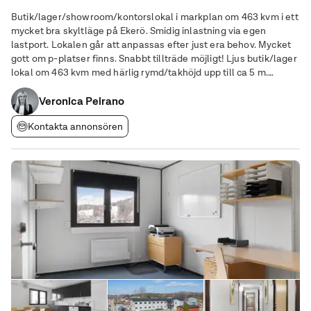
Butik/lager/showroom/kontorslokal i markplan om 463 kvm i ett
mycket bra skyltläge på Ekerö. Smidig inlastning via egen
lastport. Lokalen går att anpassas efter just era behov. Mycket
gott om p-platser finns. Snabbt tillträde möjligt! Ljus butik/lager
lokal om 463 kvm med härlig rymd/takhöjd upp till ca 5 m.
Lokalen passar utmärkt för butiksverksamhet, återförsäljare,
grossist, entreprenad av
Veronica Peirano
Kontakta annonsören