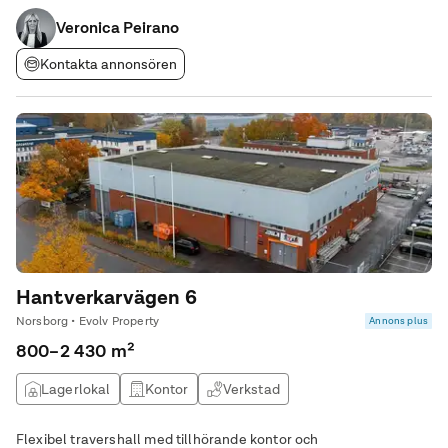
tar EU pall (hissen tar 1000 kg) -WC, Pentry, Dusch -God takhöjd
om 3,5 m vid lägsta punkt
Veronica Peirano
Kontakta annonsören
Hantverkarvägen 6
Norsborg • Evolv Property
Annons plus
800–2 430 m²
Lagerlokal
Kontor
Verkstad
Flexibel travershall med tillhörande kontor och