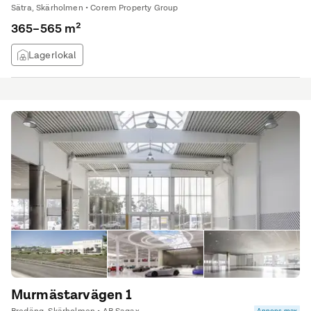
Sätra, Skärholmen • Corem Property Group
365–565 m²
Lagerlokal
Murmästarvägen 1
Annons max