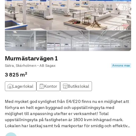
Murmästarvägen 1
Sätra, Skärholmen • AB Sagax
Annons max
3 825 m²
Lagerlokal
Kontor
Butikslokal
Produktionslokal
Med mycket god synlighet från E4/E20 finns nu en möjlighet att
förhyra en helt egen byggnad och uppställningsyta med
möjlighet till anpassning utefter er verksamhet! Total
uppställningsyta på fastigheten är 1800 kvm inhägnad mark.
Lokalen har lastkaj samt två markportar för smidig och effektiv
varumottagning och lastning. Det finns även 15