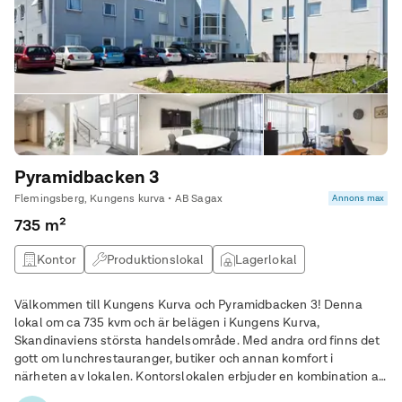
Pyramidbacken 3
Flemingsberg, Kungens kurva • AB Sagax
Annons max
735 m²
Kontor
Produktionslokal
Lagerlokal
Välkommen till Kungens Kurva och Pyramidbacken 3! Denna
lokal om ca 735 kvm och är belägen i Kungens Kurva,
Skandinaviens största handelsområde. Med andra ord finns det
gott om lunchrestauranger, butiker och annan komfort i
närheten av lokalen. Kontorslokalen erbjuder en kombination av
funktionalitet och flexibilitet för företag som söker en modern