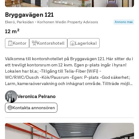
Bryggavägen 121
Ekerö, Parksidan • Korhonen Wedin Property Advisors
Annons max
12 m²
Kontor
Kontorshotell
Lagerlokal
Välkomna till kontorshotellet på Bryggavägen 121. Här sitter du i
ett trevligt kontorsrum om 12 kvm. Egen p-plats ingår i hyran!
Lokalen har bl.a; -Tillgång till Telia-Fiber (WiFi) -
WC/RWC/Dusch -Kök/Pausrum -Egen: P-plats -God säkerhet;
Larm, kameraövervakning och inhägnat område. Tillträde möjligt
omgående! Varmt välkommen att kontakta oss för en personlig
visning!
Veronica Peirano
Kontakta annonsören