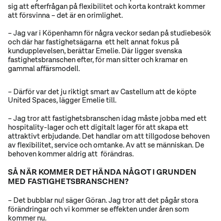
sig att efterfrågan på flexibilitet och korta kontrakt kommer
att försvinna – det är en orimlighet.
– Jag var i Köpenhamn för några veckor sedan på studiebesök
och där har fastighetsägarna ett helt annat fokus på
kundupplevelsen, berättar Emelie. Där ligger svenska
fastighetsbranschen efter, för man sitter och kramar en
gammal affärsmodell.
– Därför var det ju riktigt smart av Castellum att de köpte
United Spaces, lägger Emelie till.
– Jag tror att fastighetsbranschen idag måste jobba med ett
hospitality-lager
och
ett digitalt lager för att skapa ett
attraktivt erbjudande. Det handlar om att tillgodose behoven
av flexibilitet, service och omtanke. Av att se människan. De
behoven kommer aldrig att förändras.
SÅ NÄR KOMMER DET HÄNDA NÅGOT I GRUNDEN
MED FASTIGHETSBRANSCHEN?
– Det bubblar nu! säger Göran. Jag tror att det pågår stora
förändringar och vi kommer se effekten under åren som
kommer nu.