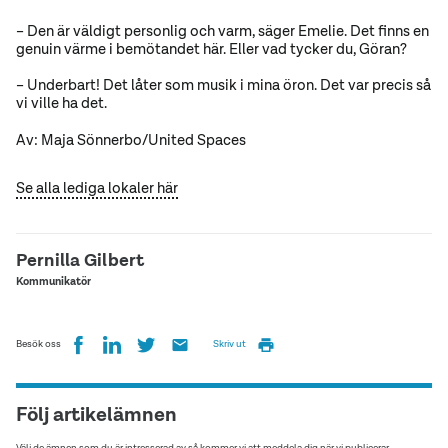
– Den är väldigt personlig och varm, säger Emelie. Det finns en
genuin värme i bemötandet här. Eller vad tycker du, Göran?
– Underbart! Det låter som musik i mina öron. Det var precis så
vi ville ha det.
Av: Maja Sönnerbo/United Spaces
Se alla lediga lokaler här
Pernilla Gilbert
Kommunikatör
Besök oss
Skriv ut
Följ artikelämnen
Välj de ämnen som du är intresserad av så kommer vi att meddela dig när vi publicerar