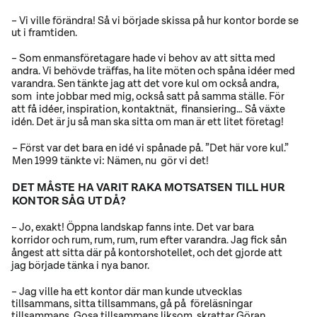
– Vi ville förändra! Så vi började skissa på hur kontor borde se
ut i framtiden.
– Som enmansföretagare hade vi behov av att sitta med
andra. Vi behövde träffas, ha lite möten och spåna idéer med
varandra. Sen tänkte jag att det vore kul om också andra,
som inte jobbar med mig, också satt på samma ställe. För
att få idéer, inspiration, kontaktnät, finansiering… Så växte
idén. Det är ju så man ska sitta om man är ett litet företag!
– Först var det bara en idé vi spånade på. ”Det här vore kul.”
Men 1999 tänkte vi: Nämen, nu gör vi det!
DET MÅSTE HA VARIT RAKA MOTSATSEN TILL HUR
KONTOR SÅG UT DÅ?
– Jo, exakt! Öppna landskap fanns inte. Det var bara
korridor och rum, rum, rum, rum efter varandra. Jag fick sån
ångest att sitta där på kontorshotellet, och det gjorde att
jag började tänka i nya banor.
– Jag ville ha ett kontor där man kunde utvecklas
tillsammans, sitta tillsammans, gå på föreläsningar
tillsammans. Gosa tillsammans liksom, skrattar Göran.