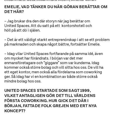
EMELIE, VAD TÄNKER DU NÄR GÖRAN BERÄTTAR OM
DET HÄR?
– Jag brukar dra den där storyn när jag berättar om
United Spaces. Att du satt på ett kontorshotell och
höll på att dö i själen.
– Det är ett väldigt starkt entreprenörskap i att se ett problem
på marknaden och skapa något bättre, fortsätter Emelie.
– Idag vilar United Spaces fortfarande på samma idé, även
om mycket har förändrats. I början var det mer
enmansföretagare och “giggare” som var kunderna. Idag
kommer också större bolag och vill sitta hos oss. De vill ha
ett eget kontor, men också alla fördelarna som coworking
ger. Så idag har vi en kombination av både större också
mindre bolag hos oss.
UNITED SPACES STARTADE SOM SAGT 1999,
VILKET ANTAGLIGEN GÖR DET TILL VÄRLDENS
FÖRSTA COWORKING. HUR GICK DET DÄR I
BÖRJAN, FATTADE FOLK GREJEN MED ERT NYA
KONCEPT?