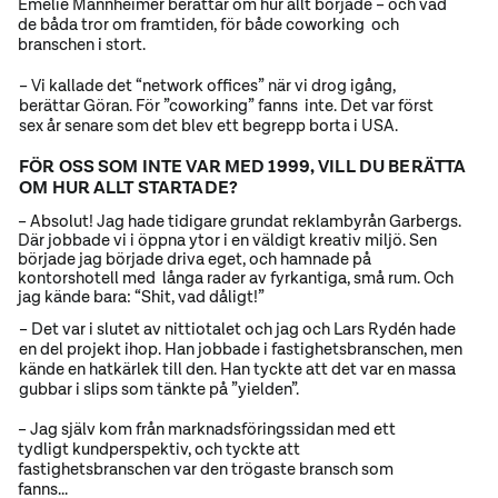
Emelie Mannheimer berättar om hur allt började – och vad
de båda tror om framtiden, för både coworking och
branschen i stort.
– Vi kallade det “network offices” när vi drog igång,
berättar Göran. För ”coworking” fanns inte. Det var först
sex år senare som det blev ett begrepp borta i USA.
FÖR OSS SOM INTE VAR MED 1999, VILL DU BERÄTTA
OM HUR ALLT STARTADE?
– Absolut! Jag hade tidigare grundat reklambyrån Garbergs.
Där jobbade vi i öppna ytor i en väldigt kreativ miljö. Sen
började jag började driva eget, och hamnade på
kontorshotell med långa rader av fyrkantiga, små rum. Och
jag kände bara: “Shit, vad dåligt!”
– Det var i slutet av nittiotalet och jag och Lars Rydén hade
en del projekt ihop. Han jobbade i fastighetsbranschen, men
kände en hatkärlek till den. Han tyckte att det var en massa
gubbar i slips som tänkte på ”yielden”.
– Jag själv kom från marknadsföringssidan med ett
tydligt kundperspektiv, och tyckte att
fastighetsbranschen var den trögaste bransch som
fanns...