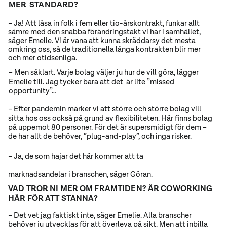
MER STANDARD?
– Ja! Att låsa in folk i fem eller tio-årskontrakt, funkar allt
sämre med den snabba förändringstakt vi har i samhället,
säger Emelie. Vi är vana att kunna skräddarsy det mesta
omkring oss, så de traditionella långa kontrakten blir mer
och mer otidsenliga.
– Men såklart. Varje bolag väljer ju hur de vill göra, lägger
Emelie till. Jag tycker bara att det är lite ”missed
opportunity”…
– Efter pandemin märker vi att större och större bolag vill
sitta hos oss också på grund av flexibiliteten. Här finns bolag
på uppemot 80 personer. För det är supersmidigt för dem –
de har allt de behöver, ”plug-and-play”, och inga risker.
– Ja, de som hajar det här kommer att ta
marknadsandelar i branschen, säger Göran.
VAD TROR NI MER OM FRAMTIDEN? ÄR COWORKING
HÄR FÖR ATT STANNA?
– Det vet jag faktiskt inte, säger Emelie. Alla branscher
behöver ju utvecklas för att överleva på sikt. Men att inbilla