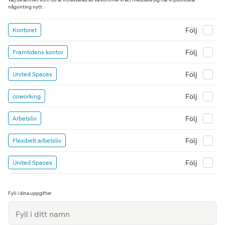
någonting nytt.
Följ
Kontoret
Följ
Framtidens kontor
Följ
United Spaces
Följ
coworking
Följ
Arbetsliv
Följ
Flexibelt arbetsliv
Följ
United Spaces
Fyll i dina uppgifter