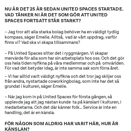
NU ÄR DET 25 ÅR SEDAN UNITED SPACES STARTADE.
VAD TÄNKER NI ÄR DET SOM GÖR ATT UNITED
SPACES FORTSATT STÅR STARKT?
– Jag tror att alla starka bolag behöver ha en väldigt tydlig
kompass, säger Emelie. Alltså, vad är vårt uppdrag, varför
finns vi? Vad ska vi skapa tillsammans?
– På United Spaces sitter det i ryggmärgen. Vi skapar
mervärde för alla som har sin arbetsplats hos oss. Och det gör
oss hela tiden nyfikna på våra medlemmar och på omvärlden.
För vad det betyder idag, är inte samma sak som förra året.
– Vi har alltid varit väldigt nyfikna och det tror jag skiljer oss
från andra, nystartade coworkingbolag, som inte har det så
grundat i kulturen, säger Emelie.
– När jag kom in på United Spaces för första gången, så
upplevde jag att jag nästan kunde ta på känslan! I kulturen, i
medarbetarna. Och det där känner folk… Service är inte en
handling, det är en känsla.
FÖR NÅGON SOM ALDRIG HAR VARIT HÄR, HUR ÄR
KÄNSLAN?