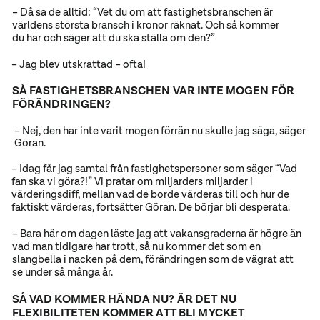
– Då sa de alltid: “Vet du om att fastighetsbranschen är
världens största bransch i kronor räknat. Och så kommer
du här och säger att du ska ställa om den?”
– Jag blev utskrattad – ofta!
SÅ FASTIGHETSBRANSCHEN VAR INTE MOGEN FÖR
FÖRÄNDRINGEN?
– Nej, den har inte varit mogen förrän nu skulle jag säga, säger
Göran.
– Idag får jag samtal från fastighetspersoner som säger “Vad
fan ska vi göra?!” Vi pratar om miljarders miljarder i
värderingsdiff, mellan vad de borde värderas till och hur de
faktiskt värderas, fortsätter Göran. De börjar bli desperata.
– Bara här om dagen läste jag att vakansgraderna är högre än
vad man tidigare har trott, så nu kommer det som en
slangbella i nacken på dem, förändringen som de vägrat att
se under så många år.
SÅ VAD KOMMER HÄNDA NU? ÄR DET NU
FLEXIBILITETEN KOMMER ATT BLI MYCKET