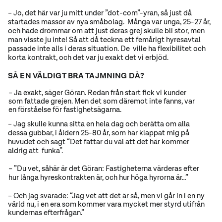
– Jo, det här var ju mitt under ”dot-com”-yran, så just då
startades massor av nya småbolag. Många var unga, 25-27 år,
och hade drömmar om att just deras grej skulle bli stor, men
man visste ju inte! Så att då teckna ett femårigt hyresavtal
passade inte alls i deras situation. De ville ha flexibilitet och
korta kontrakt, och det var ju exakt det vi erbjöd.
SÅ EN VÄLDIGT BRA TAJMNING DÅ?
– Ja exakt, säger Göran. Redan från start fick vi kunder
som fattade grejen. Men det som däremot inte fanns, var
en förståelse för fastighetsägarna.
– Jag skulle kunna sitta en hela dag och berätta om alla
dessa
gubbar
, i åldern 25-80 år, som har klappat mig på
huvudet och sagt “Det fattar du väl att det här kommer
aldrig att funka”.
– ”Du vet, såhär är det Göran: Fastigheterna värderas efter
hur långa hyreskontrakten är, och hur höga hyrorna är…”
– Och jag svarade: “Jag vet att det är så, men vi går in i en ny
värld nu, i en era som kommer vara mycket mer styrd utifrån
kundernas efterfrågan.”