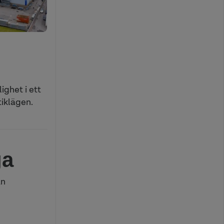
ighet i ett
iklägen.
ga
an