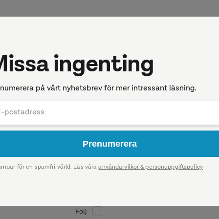
ela dig när vi publicerar någonting
Följ
Följ
Följ