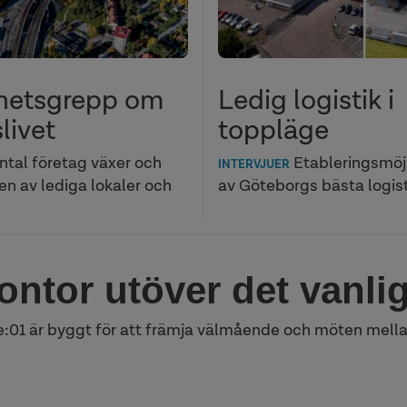
lhetsgrepp om
Ledig logistik i
livet
toppläge
ntal företag växer och
Etableringsmöjl
INTERVJUER
n av lediga lokaler och
av Göteborgs bästa logist
kontor utöver det vanli
:01 är byggt för att främja välmående och möten mell