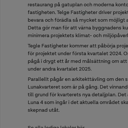
restaurang på gatuplan och moderna kontor
fastigheten. Telge Fastigheter driver proje
bevara och förädla så mycket som möjligt a
Detta gör man för att värna byggnadens kul
minimera projektets klimat- och miljöpåver
Tegle Fastigheter kommer att påbörja proj
för projektet under första kvartalet 2024
pågå i drygt ett år med målsättning om att v
under andra kvartalet 2025.
Parallellt pågår en arkitekttävling om den
Lunakvarteret som är på gång. Det vinnan
till grund för kvarterets nya detaljplan. Det
Luna 4 som ingår i det aktuella området sk
skepnad utåt.
Se alla lediga lokaler här