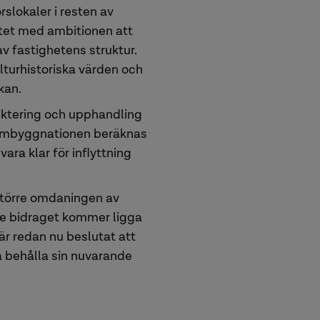
slokaler i resten av
ktet med ambitionen att
v fastighetens struktur.
turhistoriska värden och
kan.
ektering och upphandling
. Ombyggnationen beräknas
ara klar för inflyttning
 större omdaningen av
de bidraget kommer ligga
 är redan nu beslutat att
a behålla sin nuvarande