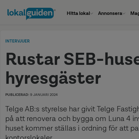
Hitta lokal
Annonsera
Mag
INTERVJUER
Rustar SEB-huse
hyresgäster
PUBLICERAD:
9 JANUARI 2024
Telge AB:s styrelse har givit Telge Fasti
på att renovera och bygga om Luna 4 i
huset kommer ställas i ordning för att p
kontorslokaler.