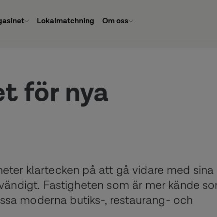
asinet
Lokalmatchning
Om oss
t för nya
gheter klartecken på att gå vidare med sina
nvändigt. Fastigheten som är mer kände s
assa moderna butiks-, restaurang- och