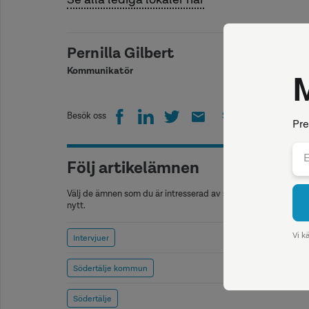
Pernilla Gilbert
Kommunikatör
Besök oss
Skriv ut
Följ artikelämnen
Välj de ämnen som du är intresserad av så kommer vi att medd
nytt.
Intervjuer
Södertälje kommun
Södertälje