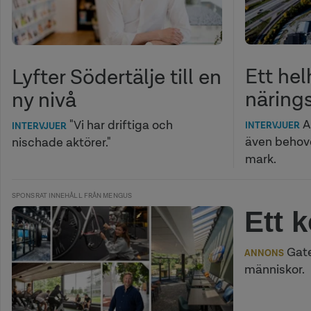
Ett he
Lyfter Södertälje till en
närings
ny nivå
A
"Vi har driftiga och
INTERVJUER
INTERVJUER
även behove
nischade aktörer."
mark.
SPONSRAT INNEHÅLL FRÅN MENGUS
Ett 
Gate
ANNONS
människor.