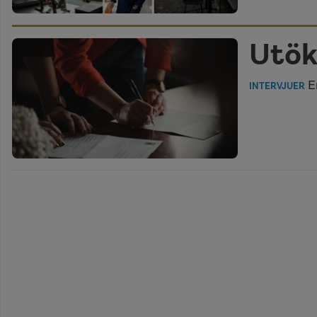
Utök
En
INTERVJUER