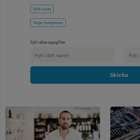
SEB-huset
Telge Fastigheter
Fyll i dina uppgifter
Skicka