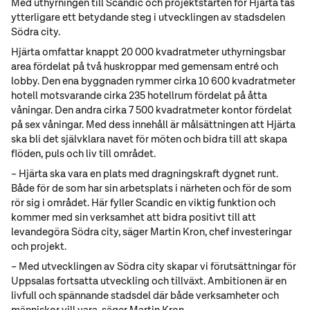
Med uthyrningen till Scandic och projektstarten för Hjärta tas
ytterligare ett betydande steg i utvecklingen av stadsdelen
Södra city.
Hjärta omfattar knappt 20 000 kvadratmeter uthyrningsbar
area fördelat på två huskroppar med gemensam entré och
lobby. Den ena byggnaden rymmer cirka 10 600 kvadratmeter
hotell motsvarande cirka 235 hotellrum fördelat på åtta
våningar. Den andra cirka 7 500 kvadratmeter kontor fördelat
på sex våningar. Med dess innehåll är målsättningen att Hjärta
ska bli det självklara navet för möten och bidra till att skapa
flöden, puls och liv till området.
– Hjärta ska vara en plats med dragningskraft dygnet runt.
Både för de som har sin arbetsplats i närheten och för de som
rör sig i området. Här fyller Scandic en viktig funktion och
kommer med sin verksamhet att bidra positivt till att
levandegöra Södra city, säger Martin Kron, chef investeringar
och projekt.
– Med utvecklingen av Södra city skapar vi förutsättningar för
Uppsalas fortsatta utveckling och tillväxt. Ambitionen är en
livfull och spännande stadsdel där både verksamheter och
människor vill vara, säger Martin Kron.