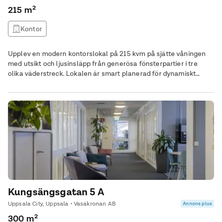
215 m²
Kontor
Upplev en modern kontorslokal på 215 kvm på sjätte våningen
med utsikt och ljusinsläpp från generösa fönsterpartier i tre
olika väderstreck. Lokalen är smart planerad för dynamiskt
arbete med ett öppet kontorslandskap blandat med mötesrum i
olika storlekar samt ett trevligt pentry. Perfekt för både
individuellt arbete och samarbete. Kv. Hästen - mer centralt kan
du inte vara Med adress
Kungsängsgatan 5 A
Uppsala City, Uppsala • Vasakronan AB
Annons plus
300 m²