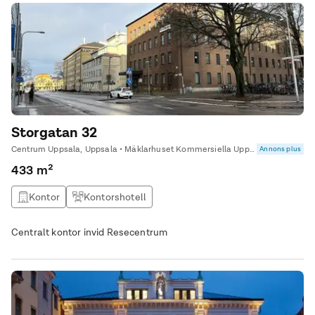
utsikt över gågatan, generöst med fönster ljusa ytskikt. Ett
modernt kontor, med
Storgatan 32
Centrum Uppsala, Uppsala • Mäklarhuset Kommersiella Uppsala
Annons plus
433 m²
Kontor
Kontorshotell
Centralt kontor invid Resecentrum