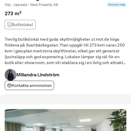
City , Uppsala • New Property AB
Annons max
273 m²
Butikslokal
Trevlig butikslokal med goda skyltmöjligheter ut mot de höga
flödena på Svartbäcksgatan. Ytan uppgår till 273 kvm varav 250
kvm i gatuplan med stora skyltfönster, vilket ger ett generöst
ljusinsläpp och god exponering. Lokalen lämpar sig väl för en
butik eller showroom, som vill etablera sig i en livlig och attraktiv
del av Uppsala City. Lokalen är centralt belägen på Uppsalas
vältrafikerade
Millandra Lindström
Kontakta annonsören