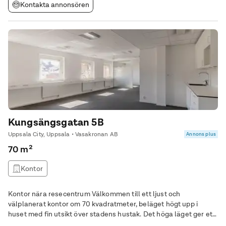
Kontakta annonsören
Kungsängsgatan 5B
Uppsala City, Uppsala • Vasakronan AB
Annons plus
70 m²
Kontor
Kontor nära resecentrum Välkommen till ett ljust och
välplanerat kontor om 70 kvadratmeter, beläget högt upp i
huset med fin utsikt över stadens hustak. Det höga läget ger ett
härligt ljusinsläpp och en luftig känsla som bidrar till en trivsam