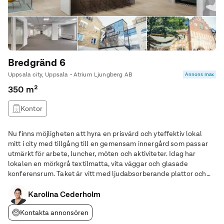
Bredgränd 6
Uppsala city, Uppsala • Atrium Ljungberg AB
Annons max
350 m²
Kontor
Nu finns möjligheten att hyra en prisvärd och yteffektiv lokal
mitt i city med tillgång till en gemensam innergård som passar
utmärkt för arbete, luncher, möten och aktiviteter. Idag har
lokalen en mörkgrå textilmatta, vita väggar och glasade
konferensrum. Taket är vitt med ljudabsorberande plattor och
infälld belysning. Helkaklade toaletter samt dusch. Lokalen har
två entréer vilket ger bra
Karolina Cederholm
Kontakta annonsören