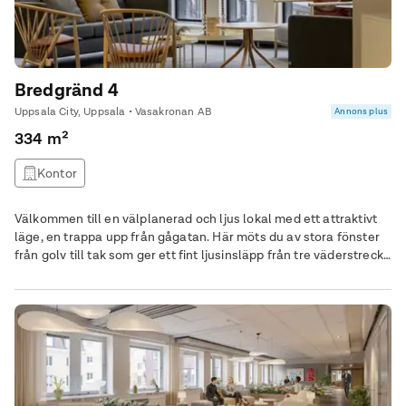
Bredgränd 4
Uppsala City, Uppsala • Vasakronan AB
Annons plus
334 m²
Kontor
Välkommen till en välplanerad och ljus lokal med ett attraktivt
läge, en trappa upp från gågatan. Här möts du av stora fönster
från golv till tak som ger ett fint ljusinsläpp från tre väderstreck.
Lokalen är smakfullt inredd med textilmattor och väggar samt
pentry målade i varma naturfärger för att skapa en behaglig
arbetsmiljö. Vill ni behålla den befintliga möbleringen finns
möjlighet att köpa