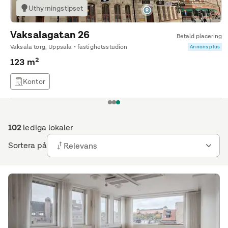
Uthyrningstipset
Vaksalagatan 26
Betald placering
Vaksala torg, Uppsala • fastighetsstudion
Annons plus
123 m²
Kontor
1
2
3
102
lediga lokaler
Sortera på
Relevans