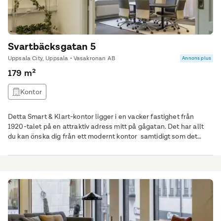
Svartbäcksgatan 5
Uppsala City, Uppsala • Vasakronan AB
Annons plus
179 m²
Kontor
Detta Smart & Klart-kontor ligger i en vacker fastighet från
1920-talet på en attraktiv adress mitt på gågatan. Det har allt
du kan önska dig från ett modernt kontor samtidigt som det
behåller sin charm med tidstypiska detaljer som burspråk, högt i
tak och eleganta fönsterpartier. Kontoret som sträcker sig över
179 kvm är omsorgsfullt utformat för att passa både företag
som föredrar öppna