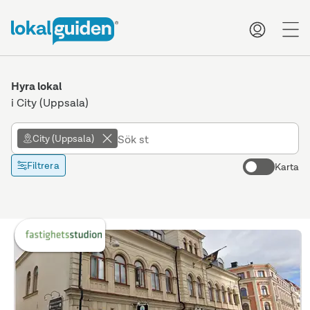
me
Hyra lokal
i City (Uppsala)
City (Uppsala)
Filtrera
Karta