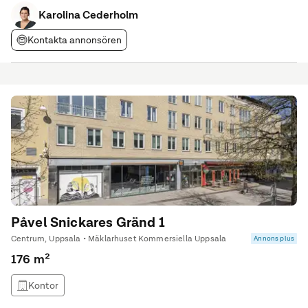
och fina materialval. Mattlackad ekparkett, glaspartier med
svart spröjs, betongmålade väggar
Karolina Cederholm
Kontakta annonsören
Påvel Snickares Gränd 1
Centrum, Uppsala • Mäklarhuset Kommersiella Uppsala
Annons plus
176 m²
Kontor