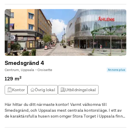
dag på kontoret. Lokalen har en inbjudande öppen planlösning
som kompletteras av mötesrum och pentry – en arbetsplats
som lämpar sig bra för både
Smedsgränd 4
Centrum, Uppsala • Croisette
Annons plus
129 m²
Kontor
Övrig lokal
Utbildningslokal
Vårdlokal
Här hittar du ditt närmaste kontor! Varmt välkomna till
Smedsgränd, och Uppsalas mest centrala kontorsläge. I ett av
de karaktärsfulla husen som omger Stora Torget i Uppsala finns
det nu möjlighet att förhyra ett alldeles lagom stort kontor - så
nära stadens mittpunkt du kan komma. Kontorslokalen har en