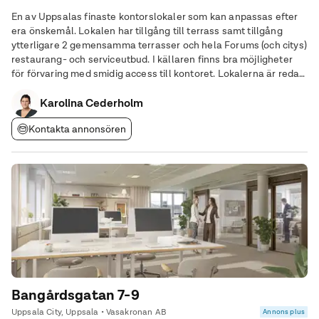
En av Uppsalas finaste kontorslokaler som kan anpassas efter
era önskemål. Lokalen har tillgång till terrass samt tillgång
ytterligare 2 gemensamma terrasser och hela Forums (och citys)
restaurang- och serviceutbud. I källaren finns bra möjligheter
för förvaring med smidig access till kontoret. Lokalerna är redan
i bra skicka med fina detaljer som parkettgolv, armaturer och
modernt kök men kan
Karolina Cederholm
Kontakta annonsören
Bangårdsgatan 7-9
Uppsala City, Uppsala • Vasakronan AB
Annons plus