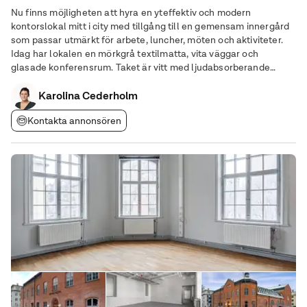
Nu finns möjligheten att hyra en yteffektiv och modern
kontorslokal mitt i city med tillgång till en gemensam innergård
som passar utmärkt för arbete, luncher, möten och aktiviteter.
Idag har lokalen en mörkgrå textilmatta, vita väggar och
glasade konferensrum. Taket är vitt med ljudabsorberande
plattor och infälld belysning. Helkaklade toaletter samt dusch.
Lokalen har två entréer vilket ger
Karolina Cederholm
Kontakta annonsören