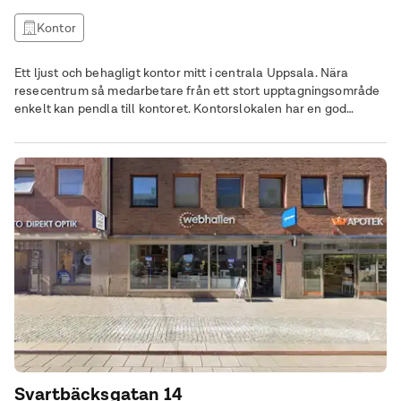
Kontor
Ett ljust och behagligt kontor mitt i centrala Uppsala. Nära
resecentrum så medarbetare från ett stort upptagningsområde
enkelt kan pendla till kontoret. Kontorslokalen har en god
variation av öppna ytor och rum i olika storlekar vilket ger en
spännande dynamik och bjuder in till effektiv samverkan. Bra
standard och härligt ljus flödar i lokalen från tre väderstreck
högst upp i huset vilket
Svartbäcksgatan 14