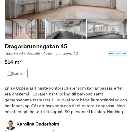
Dragarbrunnsgatan 45
Uppsala city, Uppsala • Atrium Ljungberg AB
Annons max
514 m²
Kontor
En av Uppsalas finaste kontorslokaler som kan anpassas efter
era önskemål. Lokalen har tillgång till balkong samt
gemensamma terrasser. Ljus lokal som både är rumsindelad och
har landskap. Går att hyra som den är eller totalt anpassa. Med
enkelhet går det att sitta uppåt 50 personer i lokalen. Har idag
flera enskilda rum, mötesrum, ringrum och stort kök med öppen
Karolina Cederholm
matplats. I källaren finns bra