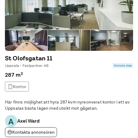
St Olofsgatan 11
Uppsala • Fastpartner AB
Annons max
287 m²
Kontor
Här finns möjlighet att hyra 287 kvm nyreonverat kontor i ett av
Uppsalas bästa lägen med utsikt mot gågatan.
A
Axel Ward
Kontakta annonsören