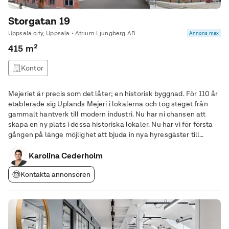
Storgatan 19
Uppsala city, Uppsala • Atrium Ljungberg AB
Annons max
415 m²
Kontor
Mejeriet är precis som det låter; en historisk byggnad. För 110 år
etablerade sig Uplands Mejeri i lokalerna och tog steget från
gammalt hantverk till modern industri. Nu har ni chansen att
skapa en ny plats i dessa historiska lokaler. Nu har vi för första
gången på länge möjlighet att bjuda in nya hyresgäster till
Mejeriet. Lokalerna är från 250-1400 kvm. När allt i staden med
3 minuter från
Karolina Cederholm
Kontakta annonsören