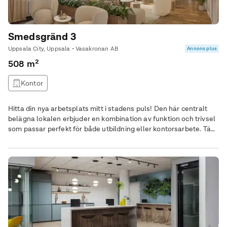
Smedsgränd 3
Uppsala City, Uppsala • Vasakronan AB
Annons plus
508 m²
Kontor
Hitta din nya arbetsplats mitt i stadens puls! Den här centralt
belägna lokalen erbjuder en kombination av funktion och trivsel
som passar perfekt för både utbildning eller kontorsarbete. Tänk
dig en plats där du och ditt team enkelt kan samarbeta i öppna
och luftiga ytor mitt i hjärtat av Uppsala city. Här väntar ljusa och
fräscha lokaler som bjuder in till kreativitet och fokus med ett
pentry