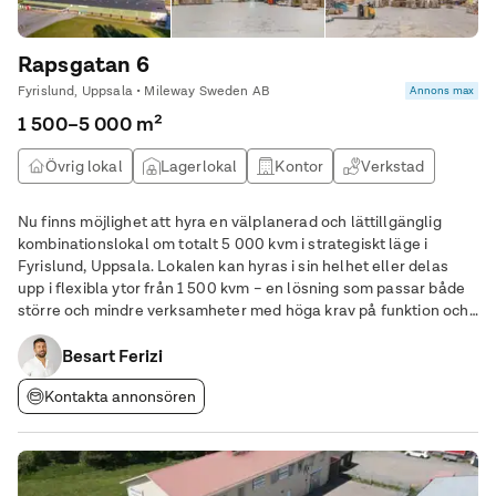
Rapsgatan 6
Fyrislund, Uppsala • Mileway Sweden AB
Annons max
1 500–5 000 m²
Övrig lokal
Lagerlokal
Kontor
Verkstad
Nu finns möjlighet att hyra en välplanerad och lättillgänglig
kombinationslokal om totalt 5 000 kvm i strategiskt läge i
Fyrislund, Uppsala. Lokalen kan hyras i sin helhet eller delas
upp i flexibla ytor från 1 500 kvm – en lösning som passar både
större och mindre verksamheter med höga krav på funktion och
tillgänglighet. Lokalens upplägg: • Lager om ca 4 400 kvm i
markplan med ca 7 meters
Besart Ferizi
Kontakta annonsören