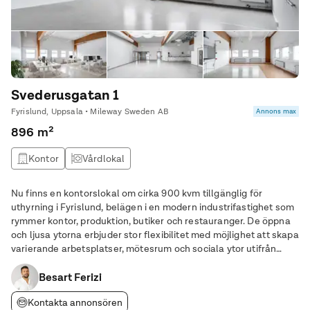
Svederusgatan 1
Fyrislund, Uppsala • Mileway Sweden AB
Annons max
896 m²
Kontor
Vårdlokal
Nu finns en kontorslokal om cirka 900 kvm tillgänglig för
uthyrning i Fyrislund, belägen i en modern industrifastighet som
rymmer kontor, produktion, butiker och restauranger. De öppna
och ljusa ytorna erbjuder stor flexibilitet med möjlighet att skapa
varierande arbetsplatser, mötesrum och sociala ytor utifrån
verksamhetens behov. Lokalen passar utmärkt för företag inom
exempelvis teknik,
Besart Ferizi
Kontakta annonsören