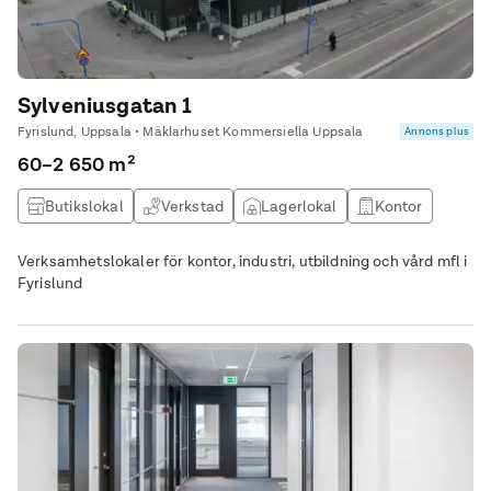
Sylveniusgatan 1
Fyrislund, Uppsala • Mäklarhuset Kommersiella Uppsala
Annons plus
60–2 650 m²
Butikslokal
Verkstad
Lagerlokal
Kontor
Verksamhetslokaler för kontor, industri, utbildning och vård mfl i
Fyrislund