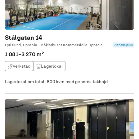
Stålgatan 14
Fyrislund, Uppsala • Mäklarhuset Kommersiella Uppsala
Annons plus
1 081–3 270 m²
Verkstad
Lagerlokal
Lagerlokal om totalt 800 kvm med generös takhöjd