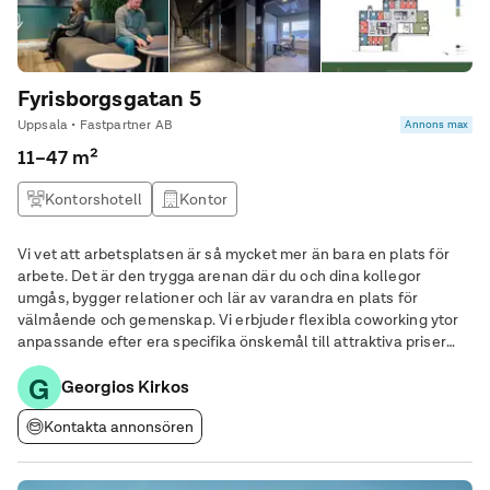
Fyrisborgsgatan 5
Uppsala • Fastpartner AB
Annons max
11–47 m²
Kontorshotell
Kontor
Vi vet att arbetsplatsen är så mycket mer än bara en plats för
arbete. Det är den trygga arenan där du och dina kollegor
umgås, bygger relationer och lär av varandra en plats för
välmående och gemenskap. Vi erbjuder flexibla coworking ytor
anpassande efter era specifika önskemål till attraktiva priser
med moderna avtalsvillkor. Tillsammans hittar vi en
G
skräddarsydd kontoslösning som ger er
Georgios Kirkos
Kontakta annonsören