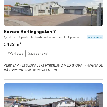
Edvard Berlingsgatan 7
Fyrislund, Uppsala • Mäklarhuset Kommersiella Uppsala
Annons plus
1 483 m²
Verkstad
Lagerlokal
VERKSAMHETSLOKALER I FYRISLUND MED STORA INHÄGNADE
GÅRDSYTOR FÖR UPPSTÄLLNING!