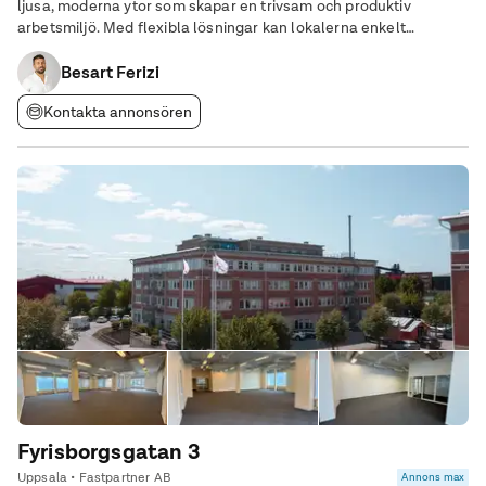
ljusa, moderna ytor som skapar en trivsam och produktiv
arbetsmiljö. Med flexibla lösningar kan lokalerna enkelt
anpassas efter era specifika behov, oavsett om ni söker en
långsiktig lösning eller något mer
Besart Ferizi
Kontakta annonsören
Fyrisborgsgatan 3
Uppsala • Fastpartner AB
Annons max