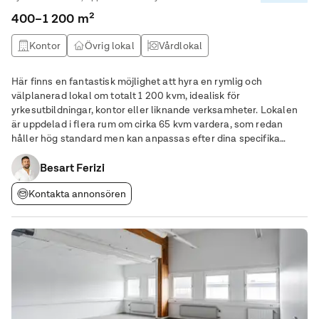
400–1 200 m²
Kontor
Övrig lokal
Vårdlokal
Här finns en fantastisk möjlighet att hyra en rymlig och
välplanerad lokal om totalt 1 200 kvm, idealisk för
yrkesutbildningar, kontor eller liknande verksamheter. Lokalen
är uppdelad i flera rum om cirka 65 kvm vardera, som redan
håller hög standard men kan anpassas efter dina specifika
behov. Den kan delas upp flexibelt i olika delar eller hyras som
en hel enhet. Utmärkt tillgång till en stor
Besart Ferizi
Kontakta annonsören