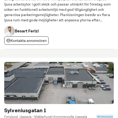
ljusa arbetsytor i gott skick och passar utmärkt för företag som
söker en funktionell arbetsmiljö med god tillgänglighet och
generösa parkeringsmöjligheter. Planlösningen består av flera
ljusa rum med goda möjligheter att anpassa ytorna efter
verksamhetens behov och önskemål. De generösa
personalutrymmena skapar en trivsam och praktisk
Besart Ferizi
Kontakta annonsören
Sylveniusgatan 1
Fyrislund, Uppsala • Mäklarhuset Kommersiella Uppsala
Annons plus