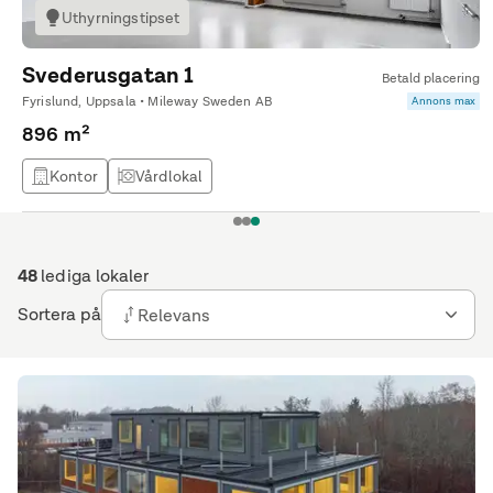
Uthyrningstipset
Svederusgatan 1
Betald placering
Fyrislund, Uppsala • Mileway Sweden AB
Annons max
896 m²
Kontor
Vårdlokal
1
2
3
48
lediga lokaler
Sortera på
Relevans