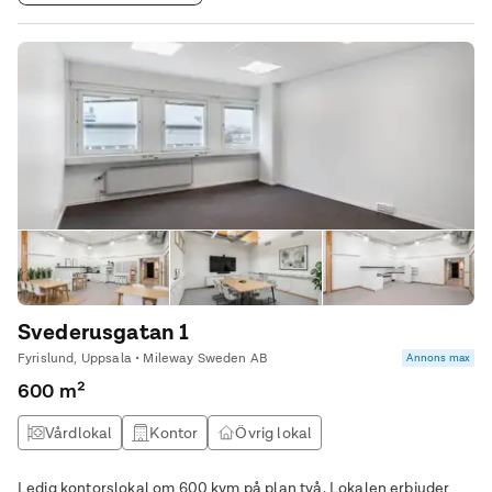
Svederusgatan 1
Fyrislund, Uppsala • Mileway Sweden AB
Annons max
600 m²
Vårdlokal
Kontor
Övrig lokal
Ledig kontorslokal om 600 kvm på plan två. Lokalen erbjuder