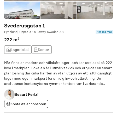
Svederusgatan 1
Fyrislund, Uppsala • Mileway Sweden AB
Annons max
222 m²
Lagerlokal
Kontor
Här finns en modern och välskött lager- och kontorslokal på 222
kvm i markplan. Lokalen är i utmärkt skick och erbjuder en smart
planlösning där cirka hälften av ytan utgörs av ett lättillgängligt
lager med egen markport för smidig in- och utlastning. De
anslutande kontorsytorna rymmer kontorsrum i varierande
storlekar, mötesrum samt bekväma personalutrymmen med
kök/pentry, pausyta, WC och
Besart Ferizi
Kontakta annonsören