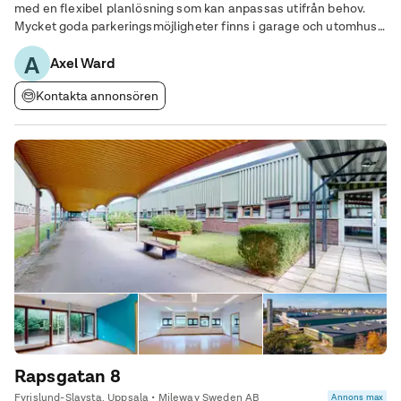
med en flexibel planlösning som kan anpassas utifrån behov.
Mycket goda parkeringsmöjligheter finns i garage och utomhus i
direkt anslutning till fastigheten. Här erbjuds även laddstationer
A
för
Axel Ward
Kontakta annonsören
Rapsgatan 8
Fyrislund-Slavsta, Uppsala • Mileway Sweden AB
Annons max