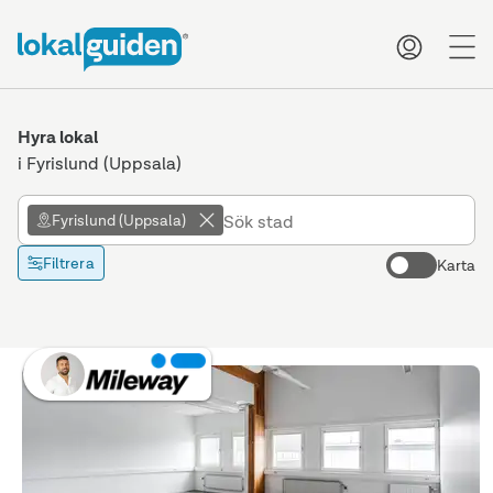
me
Hyra lokal
i Fyrislund (Uppsala)
Fyrislund (Uppsala)
Filtrera
Karta