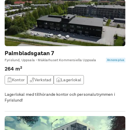
Palmbladsgatan 7
Fyrislund, Uppsala • Mäklarhuset Kommersiella Uppsala
Annons plus
264 m²
Kontor
Verkstad
Lagerlokal
Lagerlokal med tillhörande kontor och personalutrymmen i
Fyrislund!