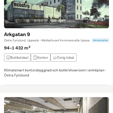
Arkgatan 9
Östra Fyrislund, Uppsala • Mäklarhuset Kommersiella Uppsala
Annons plus
94–1 432 m²
Butikslokal
Kontor
Övrig lokal
Klimatsmart kontorsbyggnad och butik/showroom i entréplan-
Östra Fyrislund