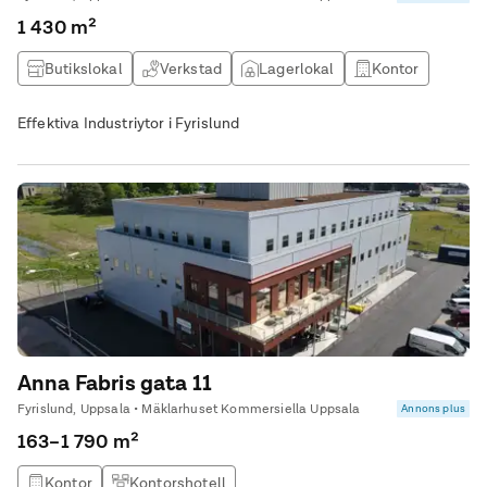
1 430 m²
Butikslokal
Verkstad
Lagerlokal
Kontor
Effektiva Industriytor i Fyrislund
Anna Fabris gata 11
Fyrislund, Uppsala • Mäklarhuset Kommersiella Uppsala
Annons plus
163–1 790 m²
Kontor
Kontorshotell