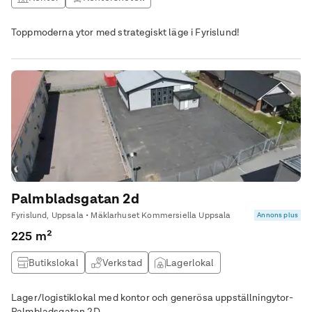
Toppmoderna ytor med strategiskt läge i Fyrislund!
Palmbladsgatan 2d
Fyrislund, Uppsala • Mäklarhuset Kommersiella Uppsala
Annons plus
225 m²
Butikslokal
Verkstad
Lagerlokal
Lager/logistiklokal med kontor och generösa uppställningytor-
Palmbladsgatan 2D