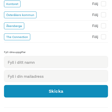
Följ
Kontoret
Följ
Österåkers kommun
Följ
Åkersberga
Följ
The Connection
Fyll i dina uppgifter
Skicka