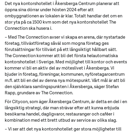
Det nya kontorshotellet i Åkersberga Centrum planerar att
öppna sina dörrar under hösten 2024 efter att
ombyggnationen av lokalen är klar. Totalt handlar det om en
stor yta på ca 1500 kvm som det nya kontorshotellet The
Connection ska husera i.
– Med The Connection avser vi skapa en arena, där nystartade
företag, tillväxtföretag såväl som mogna företag ges
förutsättningar för tillväxt på ett långsiktigt hållbart sätt.
The Connection kommer att bli det första helautomatiska
kontorshotellet i Sverige. Med möjlighet till kontor och events
kommer vi bli en aktiv del av möteslivet i Åkersberga. Vi
bjuder in företag, föreningar, kommunen, nyföretagarcentrum
m.fl. att bli en del av denna nya mötespunkt. Vårt mål är att bli
den självklara samlingspunkten i Åkersberga, säger Stefan
Rapp, grundare av The Connection.
För Citycon, som äger Åkersberga Centrum, är detta en del i en
långsiktig strategi, där man strävar efter att kunna erbjuda
besökarna handel, dagligvaror, restauranger och caféer i
kombination med ett brett utbud av service av olika slag.
– Vi ser att det nya kontorshotellet ger stora möjligheter till