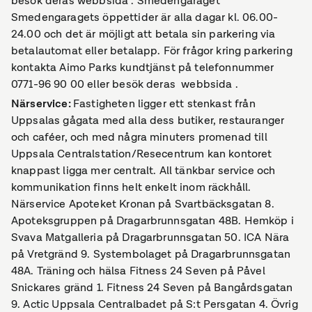
besök deras webbsida . Smedengaraget
Smedengaragets öppettider är alla dagar kl. 06.00-
24.00 och det är möjligt att betala sin parkering via
betalautomat eller betalapp. För frågor kring parkering
kontakta Aimo Parks kundtjänst på telefonnummer
0771-96 90 00 eller besök deras webbsida .
Närservice
:
Fastigheten ligger ett stenkast från
Uppsalas gågata med alla dess butiker, restauranger
och caféer, och med några minuters promenad till
Uppsala Centralstation/Resecentrum kan kontoret
knappast ligga mer centralt. All tänkbar service och
kommunikation finns helt enkelt inom räckhåll.
Närservice Apoteket Kronan på Svartbäcksgatan 8.
Apoteksgruppen på Dragarbrunnsgatan 48B. Hemköp i
Svava Matgalleria på Dragarbrunnsgatan 50. ICA Nära
på Vretgränd 9. Systembolaget på Dragarbrunnsgatan
48A. Träning och hälsa Fitness 24 Seven på Påvel
Snickares gränd 1. Fitness 24 Seven på Bangårdsgatan
9. Actic Uppsala Centralbadet på S:t Persgatan 4. Övrig