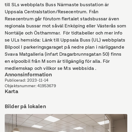
till SLs webbplats Buss Närmaste busstation är
Uppsala Centralstation/Resecentrum. Från
Resecentrum går förutom flertalet stadsbussar även
regionala bussar mot såväl Enköping eller Västerås som
Norrtälje och Östhammar. För tidtabeller och mer info
se ULs hemsida: Länk till Uppsala Buss (UL) webbplats
Bilpool I parkeringsgaraget på nedre plan i närliggande
Svava Matgalleria (infart Dragarbrunnsgatan 50) finns
en elpoolbil från M som är tillgänglig för alla. För
medlemskap och villkor se M:s webbsida .
Annonsinformation
Publicerad
:
2023-11-14
Objektsnummer
:
41953679
Karta
Bilder på lokalen