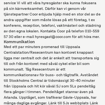
service Vi vill att våra hyresgäster ska kunna fokusera
på sin kärnverksamhet. Därför kan vi genom vår
tjänstepartner Coor erbjuda hjälp med en stor del av de
andra uppgifter som måste lösas på ett företag, t ex
konferens, reception, telefoni, vaktmästeri och städning
av den egna lokalen. Kontakta Coor på telefon 010-559
57 30 eller e-mail hyresgast@coor.com för att höra mer.
Kommunikation
Med ett par minuters promenad till Uppsala
Centralstation/Resecentrum kan kontoret knappast
ligga mer centralt och det är enkelt att transportera sig
till och från kontoret med såväl cykel eller bil som
kommunalt. Tåg Resecentrum är ett
kommunikationsnav för buss- och tågtrafik. Avståndet
till Stockholms Central är tidsmässigt 30-40 minuter
från Uppsala och hit kör såväl SJ som SLs pendeltåg
flera gånger i timmen. Pendeltåget stannar även på
Arlanda. Upptåget, som trafikerar Gävle-Uppsala, har
många dagliga avgångar. Länk till SJs webbplats Länk