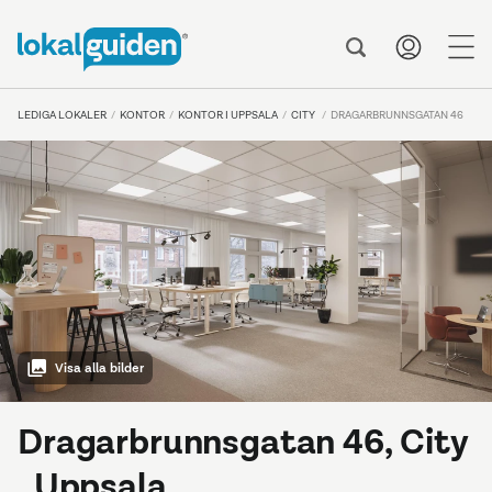
me
LEDIGA LOKALER
KONTOR
KONTOR I UPPSALA
CITY
DRAGARBRUNNSGATAN 46
Visa alla bilder
Dragarbrunnsgatan 46, City
, Uppsala