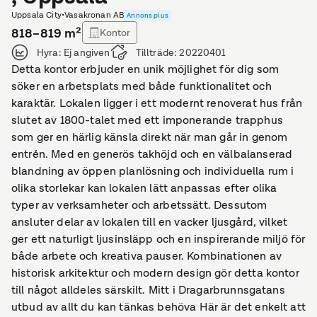
Uppsala City
•
Vasakronan AB
Annons plus
818–819
m²
Kontor
Hyra:
Ej angiven
Tillträde:
20220401
Detta kontor erbjuder en unik möjlighet för dig som
söker en arbetsplats med både funktionalitet och
karaktär. Lokalen ligger i ett modernt renoverat hus från
slutet av 1800-talet med ett imponerande trapphus
som ger en härlig känsla direkt när man går in genom
entrén. Med en generös takhöjd och en välbalanserad
blandning av öppen planlösning och individuella rum i
olika storlekar kan lokalen lätt anpassas efter olika
typer av verksamheter och arbetssätt. Dessutom
ansluter delar av lokalen till en vacker ljusgård, vilket
ger ett naturligt ljusinsläpp och en inspirerande miljö för
både arbete och kreativa pauser. Kombinationen av
historisk arkitektur och modern design gör detta kontor
till något alldeles särskilt. Mitt i Dragarbrunnsgatans
utbud av allt du kan tänkas behöva Här är det enkelt att