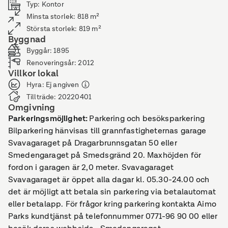
Typ
:
Kontor
Minsta storlek
:
818
m²
Största storlek
:
819
m²
Byggnad
Byggår
:
1895
Renoveringsår
:
2012
Villkor lokal
Hyra
:
Ej angiven
Tillträde
:
20220401
Omgivning
Parkeringsmöjlighet
:
Parkering och besöksparkering
Bilparkering hänvisas till grannfastigheternas garage
Svavagaraget på Dragarbrunnsgatan 50 eller
Smedengaraget på Smedsgränd 20. Maxhöjden för
fordon i garagen är 2,0 meter. Svavagaraget
Svavagaraget är öppet alla dagar kl. 05.30-24.00 och
det är möjligt att betala sin parkering via betalautomat
eller betalapp. För frågor kring parkering kontakta Aimo
Parks kundtjänst på telefonnummer 0771-96 90 00 eller