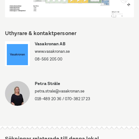
Presentation
med
Uthyrare & kontaktpersoner
ritning
Vasakronan AB
www.vasakronan.se
08-566 205 00
Petra Stråle
petra.strale@vasakronan.se
018-489 20 36
/
070-382 17 23
Sökningar relaterade till denna lokal