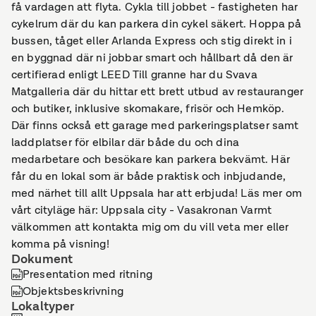
få vardagen att flyta. Cykla till jobbet - fastigheten har
cykelrum där du kan parkera din cykel säkert. Hoppa på
bussen, tåget eller Arlanda Express och stig direkt in i
en byggnad där ni jobbar smart och hållbart då den är
certifierad enligt LEED Till granne har du Svava
Matgalleria där du hittar ett brett utbud av restauranger
och butiker, inklusive skomakare, frisör och Hemköp.
Där finns också ett garage med parkeringsplatser samt
laddplatser för elbilar där både du och dina
medarbetare och besökare kan parkera bekvämt. Här
får du en lokal som är både praktisk och inbjudande,
med närhet till allt Uppsala har att erbjuda! Läs mer om
vårt cityläge här: Uppsala city - Vasakronan Varmt
välkommen att kontakta mig om du vill veta mer eller
komma på visning!
Dokument
Presentation med ritning
Objektsbeskrivning
Lokaltyper