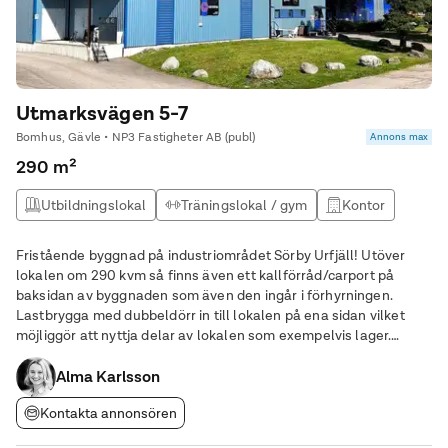
Utmarksvägen 5-7
Bomhus, Gävle • NP3 Fastigheter AB (publ)
Annons max
290 m²
Utbildningslokal
Träningslokal / gym
Kontor
Lagerlokal
Fristående byggnad på industriområdet Sörby Urfjäll! Utöver
lokalen om 290 kvm så finns även ett kallförråd/carport på
baksidan av byggnaden som även den ingår i förhyrningen.
Lastbrygga med dubbeldörr in till lokalen på ena sidan vilket
möjliggör att nyttja delar av lokalen som exempelvis lager.
Välkommen att kontakta oss för mer information om lokalen!
Alma Karlsson
Kontakta annonsören