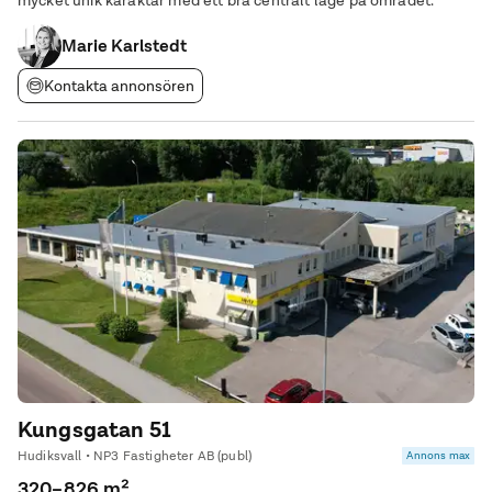
mycket unik karaktär med ett bra centralt läge på området.
Marie Karlstedt
Kontakta annonsören
Kungsgatan 51
Hudiksvall • NP3 Fastigheter AB (publ)
Annons max
320–826 m²