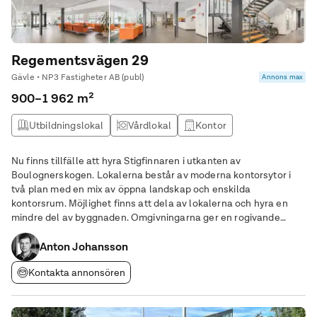
Regementsvägen 29
Gävle • NP3 Fastigheter AB (publ)
Annons max
900–1 962 m²
Utbildningslokal
Vårdlokal
Kontor
Lagerlokal
Nu finns tillfälle att hyra Stigfinnaren i utkanten av
Boulognerskogen. Lokalerna består av moderna kontorsytor i
två plan med en mix av öppna landskap och enskilda
kontorsrum. Möjlighet finns att dela av lokalerna och hyra en
mindre del av byggnaden. Omgivningarna ger en rogivande
arbetsmiljö med grönska precis utanför arbetsplatsernas
Anton Johansson
fönster. Utanför det stora lunchrummet finns också en fin
Kontakta annonsören