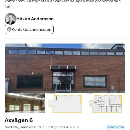
kontor mm. Fastigheten är vackert belägen med grönområden
intill.
Håkan Andersson
Kontakta annonsören
Axvägen 6
Nacksta, Sundsvall • NP3 Fastigheter AB (publ)
Annons max