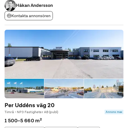
Håkan Andersson
Kontakta annonsören
Per Uddéns väg 20
Timrå • NP3 Fastigheter AB (publ)
Annons max
1 500–5 660 m²