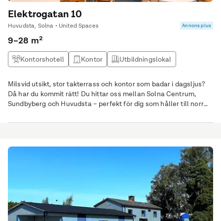
Elektrogatan 10
Huvudsta, Solna • United Spaces
Annons plus
9–28 m²
Kontorshotell
Kontor
Utbildningslokal
Kontor & Lager
Milsvid utsikt, stor takterrass och kontor som badar i dagsljus?
Då har du kommit rätt! Du hittar oss mellan Solna Centrum,
Sundbyberg och Huvudsta – perfekt för dig som håller till norr
om Stockholm. Från industriområde till expansivt affärsdistrikt. I
Solna Business Park frodas både bolag och kreativa idéer.