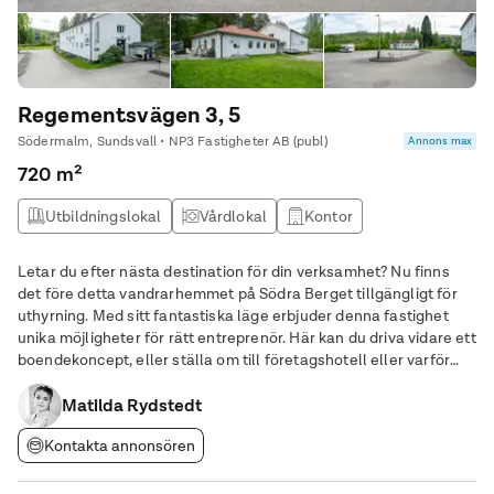
Regementsvägen 3, 5
Södermalm, Sundsvall • NP3 Fastigheter AB (publ)
Annons max
720 m²
Utbildningslokal
Vårdlokal
Kontor
Kontorshotell
Letar du efter nästa destination för din verksamhet? Nu finns
det före detta vandrarhemmet på Södra Berget tillgängligt för
uthyrning. Med sitt fantastiska läge erbjuder denna fastighet
unika möjligheter för rätt entreprenör. Här kan du driva vidare ett
boendekoncept, eller ställa om till företagshotell eller varför
inte ett utbildningscenter? Varmt välkommen att kontakta oss
för mer information
Matilda Rydstedt
Kontakta annonsören