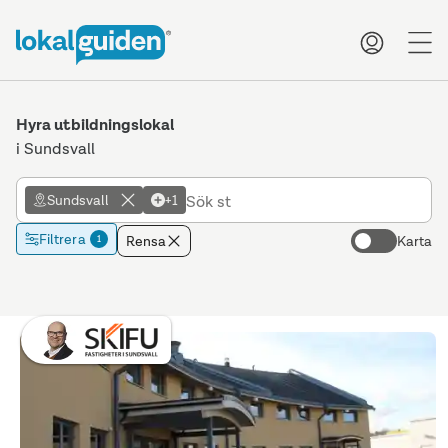
me
Hyra utbildningslokal
i Sundsvall
Sundsvall
+1
Filtrera
Rensa
Karta
1