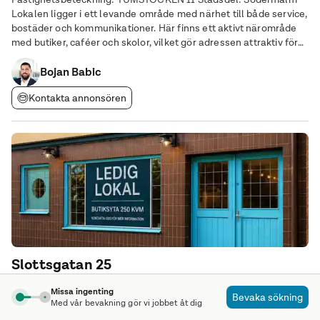
Lokalen ligger i ett levande område med närhet till både service,
bostäder och kommunikationer. Här finns ett aktivt närområde
med butiker, caféer och skolor, vilket gör adressen attraktiv för
verksamheter som vill vara nära människor i vardagen.
Lokalinformation Typ: Förskola Yta: 223
Bojan Babic
Kontakta annonsören
Slottsgatan 25
Centrum, Västerås • Gästrike Fastigheter
Missa ingenting
Bevaka sökning
247 m²
Med vår bevakning gör vi jobbet åt dig