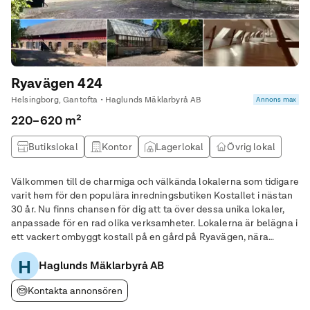
Ryavägen 424
Helsingborg, Gantofta • Haglunds Mäklarbyrå AB
Annons max
220–620 m²
Butikslokal
Kontor
Lagerlokal
Övrig lokal
Välkommen till de charmiga och välkända lokalerna som tidigare
varit hem för den populära inredningsbutiken Kostallet i nästan
30 år. Nu finns chansen för dig att ta över dessa unika lokaler,
anpassade för en rad olika verksamheter. Lokalerna är belägna i
ett vackert ombyggt kostall på en gård på Ryavägen, nära
Rydebäck, och erbjuder oändliga möjligheter för den rätta
H
Haglunds Mäklarbyrå AB
verksamheten. Lokalerna:
Kontakta annonsören