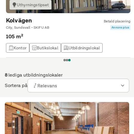
Uthyrningstipset
Kolvägen
Betald placering
City, Sundsvall • SKIFU AB
Annons plus
105 m²
Kontor
Butikslokal
Utbildningslokal
1
2
3
8
lediga utbildningslokaler
Sortera på
Relevans