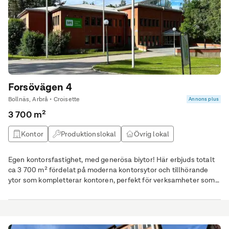
Forsövägen 4
Bollnäs, Arbrå • Croisette
Annons plus
3 700 m²
Kontor
Produktionslokal
Övrig lokal
Utbildningslokal
Egen kontorsfastighet, med generösa biytor! Här erbjuds totalt
ca 3 700 m² fördelat på moderna kontorsytor och tillhörande
ytor som kompletterar kontoren, perfekt för verksamheter som
söker något utöver det vanliga.