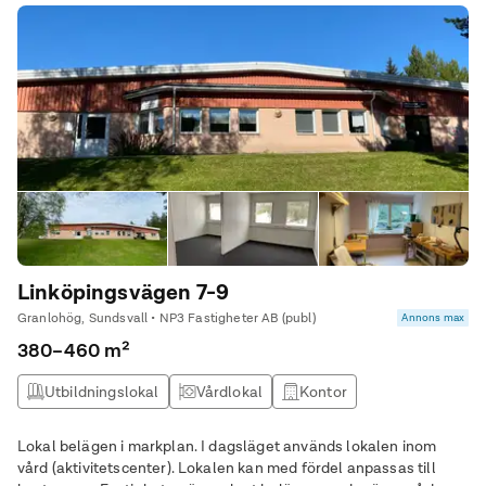
Linköpingsvägen 7-9
Granlohög, Sundsvall • NP3 Fastigheter AB (publ)
Annons max
380–460 m²
Utbildningslokal
Vårdlokal
Kontor
Lokal belägen i markplan. I dagsläget används lokalen inom
vård (aktivitetscenter). Lokalen kan med fördel anpassas till