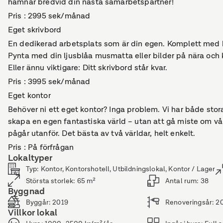
hamnar bredvid din nästa samarbetspartner!
Pris : 2995 sek/månad
Eget skrivbord
En dedikerad arbetsplats som är din egen. Komplett med h
Pynta med din ljusblåa musmatta eller bilder på nära och k
Eller ännu viktigare: Ditt skrivbord står kvar.
Pris : 3995 sek/månad
Eget kontor
Behöver ni ett eget kontor? Inga problem. Vi har både sto
skapa en egen fantastiska värld – utan att gå miste om vå
pågår utanför. Det bästa av två världar, helt enkelt.
Pris : På förfrågan
Lokaltyper
Typ
:
Kontor, Kontorshotell, Utbildningslokal, Kontor / Lager
Största storlek
:
65
m²
Antal rum
:
38
Byggnad
Byggår
:
2019
Renoveringsår
:
2
Villkor lokal