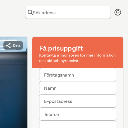
Dela
Få prisuppgift
Kontakta annonsören för mer information
och aktuell hyresnivå.
Företagsnamn
Namn
E-postadress
Telefon