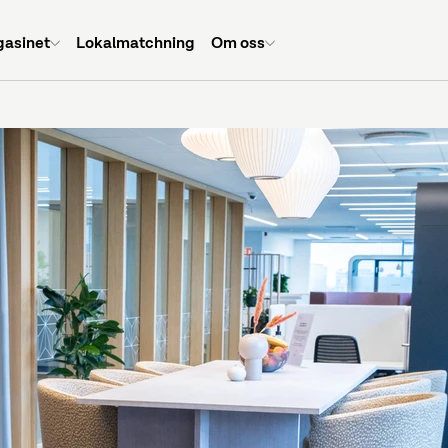
asinet
Lokalmatchning
Om oss