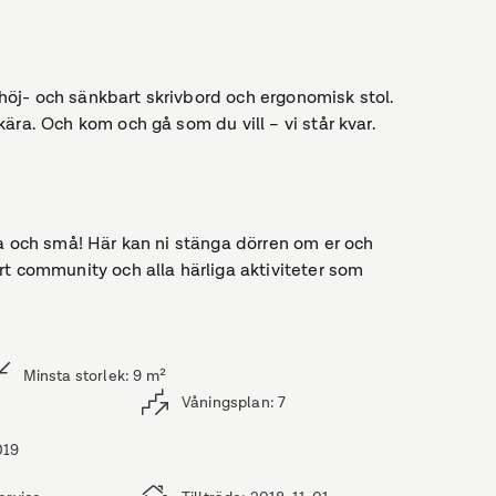
öj- och sänkbart skrivbord och ergonomisk stol.
ära. Och kom och gå som du vill – vi står kvar.
ra och små! Här kan ni stänga dörren om er och
rt community och alla härliga aktiviteter som
Minsta storlek
:
9
m²
Våningsplan
:
7
019