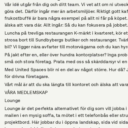
Vår idé utgår från dig och ditt team. Vi vet att om ni utve
göra det. Därför ingår mer än arbetsmiljöer. Riktigt gott ka
frukostbuffé är bara några exempel på allt ni får på köpet. 
älska att vara där. Allt ingår: Så du kan fokusera på jobbet
Luncha på trevliga restaurangen K-märkt i kvarteret, kör et
strosa bort till Sundbybergs butiker och restauranger. Tvär
bil? Vi ligger nära avfarter till motorvägarna och du kan hy
På jakt efter en, eller över hundra kontorplatser? Inga pro
små och stora företag. Prata med oss så skärddarsyr vi en 
Med United Spaces blir ni en del av något större. Hur då? 
för drivna företagare.
Vårt mål är att du ska längta till kontoret och älska att vara
VÅRA MEDLEMSKAP
Lounge
Lounge är det perfekta alternativet för dig som vill jobba
mailen i en mysig soffa, ta mötet i ett telefonbås eller st
projektbord. Här jobbar du i öppna landskap, sida vid sid