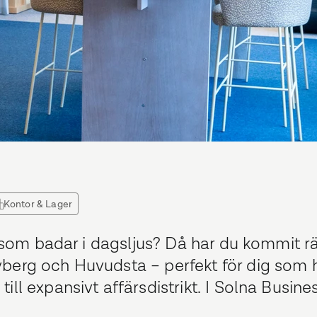
Kontor & Lager
r som badar i dagsljus? Då har du kommit rä
erg och Huvudsta – perfekt för dig som hål
ll expansivt affärsdistrikt. I Solna Busine