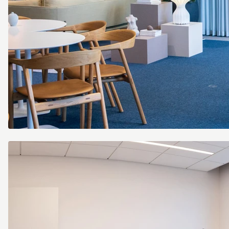
Screenshot
2023-
04-
17
152031.png