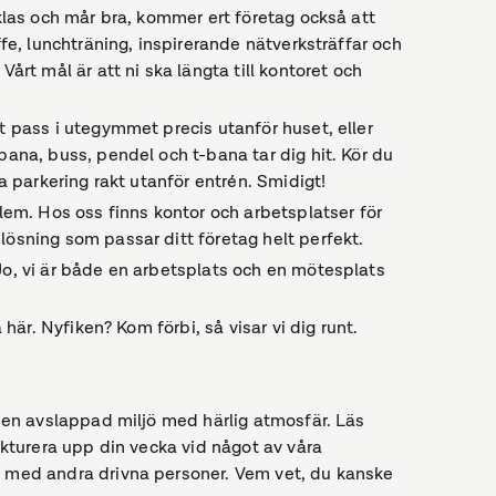
cklas och mår bra, kommer ert företag också att
ffe, lunchträning, inspirerande nätverksträffar och
Vårt mål är att ni ska längta till kontoret och
.
t pass i utegymmet precis utanför huset, eller
bana, buss, pendel och t-bana tar dig hit. Kör du
ra parkering rakt utanför entrén. Smidigt!
blem. Hos oss finns kontor och arbetsplatser för
lösning som passar ditt företag helt perfekt.
Jo, vi är både en arbetsplats och en mötesplats
 här. Nyfiken? Kom förbi, så visar vi dig runt.
 i en avslappad miljö med härlig atmosfär. Läs
rukturera upp din vecka vid något av våra
a med andra drivna personer. Vem vet, du kanske