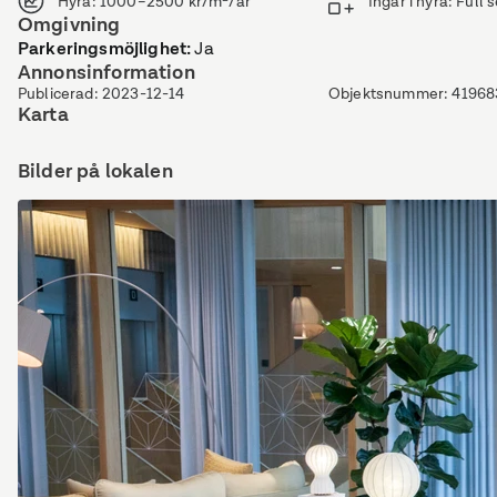
Hyra
:
1000–2500 kr/m²/år
Ingår i hyra
:
Full 
Omgivning
Parkeringsmöjlighet
:
Ja
Annonsinformation
Publicerad
:
2023-12-14
Objektsnummer
:
41968
Karta
Bilder på lokalen