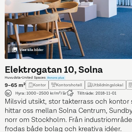
Visa alla bilder
Elektrogatan 10, Solna
Huvudsta
•
United Spaces
Annons plus
9–65
m²
Kontor
Kontorshotell
Utbildningslokal
Hyra:
1000–2500 kr/m²/år
Tillträde:
2018-11-01
Milsvid utsikt, stor takterrass och konto
hittar oss mellan Solna Centrum, Sundbyb
norr om Stockholm. Från industriområde ti
frodas både bolag och kreativa idéer.