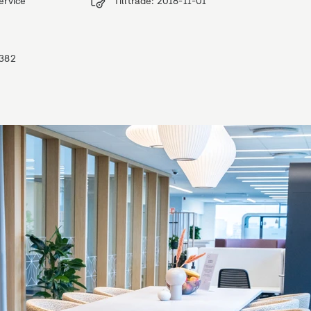
service
Tillträde
:
2018-11-01
382