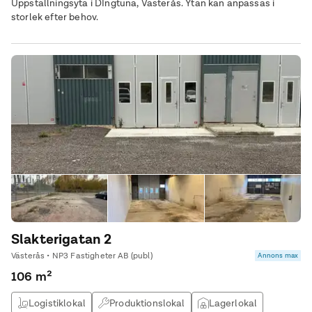
Uppställningsyta i DIngtuna, Västerås. Ytan kan anpassas i
storlek efter behov.
Slakterigatan 2
Västerås • NP3 Fastigheter AB (publ)
Annons max
106 m²
Logistiklokal
Produktionslokal
Lagerlokal