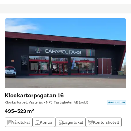
Klockartorpsgatan 16
Klockartorpet, Västerås • NP3 Fastigheter AB (publ)
Annons max
495–523 m²
Vårdlokal
Kontor
Lagerlokal
Kontorshotell