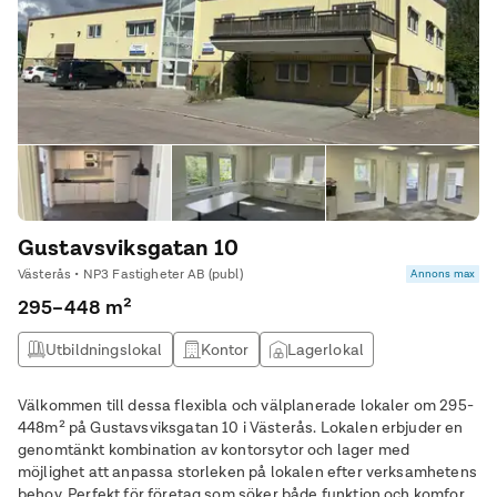
Gustavsviksgatan 10
Västerås • NP3 Fastigheter AB (publ)
Annons max
295–448 m²
Utbildningslokal
Kontor
Lagerlokal
Produktionslokal
Välkommen till dessa flexibla och välplanerade lokaler om 295-
448m² på Gustavsviksgatan 10 i Västerås. Lokalen erbjuder en
genomtänkt kombination av kontorsytor och lager med
möjlighet att anpassa storleken på lokalen efter verksamhetens
behov. Perfekt för företag som söker både funktion och komfort i