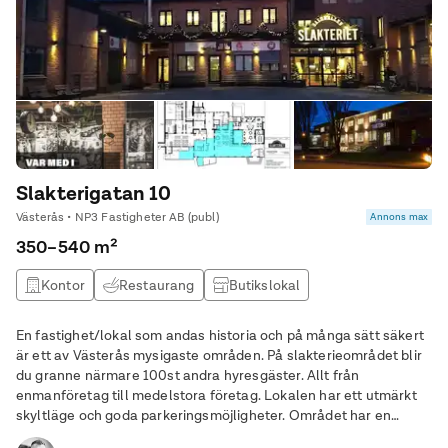
Slakterigatan 10
Västerås • NP3 Fastigheter AB (publ)
Annons max
350–540 m²
Kontor
Restaurang
Butikslokal
En fastighet/lokal som andas historia och på många sätt säkert
är ett av Västerås mysigaste områden. På slakterieområdet blir
du granne närmare 100st andra hyresgäster. Allt från
enmanföretag till medelstora företag. Lokalen har ett utmärkt
skyltläge och goda parkeringsmöjligheter. Området har en
gigantisk potensial och ett stort flöde av matgäster från