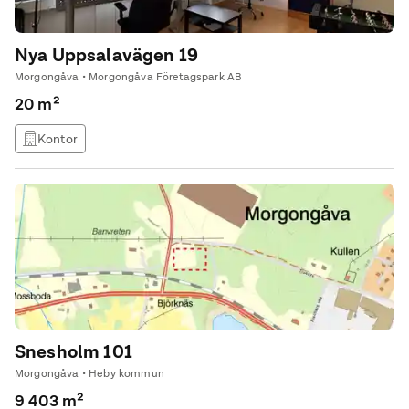
Nya Uppsalavägen 19
Morgongåva • Morgongåva Företagspark AB
20 m²
Kontor
Snesholm 101
Morgongåva • Heby kommun
9 403 m²