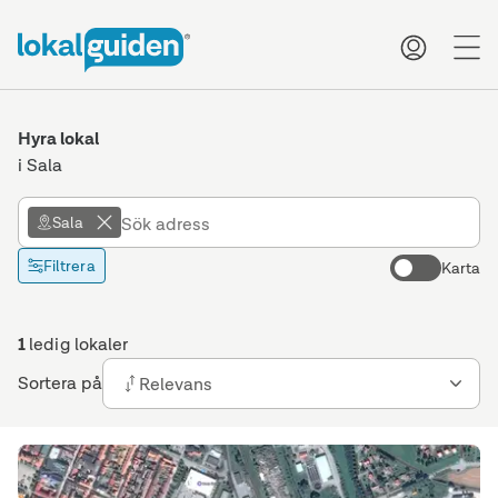
me
Hyra lokal
i Sala
Sala
Filtrera
Karta
1
ledig lokaler
Sortera på
Relevans