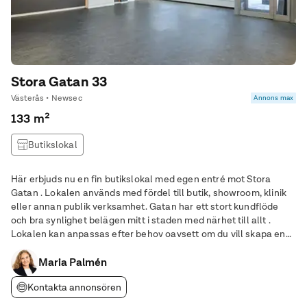
Stora Gatan 33
Västerås • Newsec
Annons max
133 m²
Butikslokal
Här erbjuds nu en fin butikslokal med egen entré mot Stora
Gatan . Lokalen används med fördel till butik, showroom, klinik
eller annan publik verksamhet. Gatan har ett stort kundflöde
och bra synlighet belägen mitt i staden med närhet till allt .
Lokalen kan anpassas efter behov oavsett om du vill skapa en
butik eller en kundmottagning. Vi erbjuder ett strategiskt läge
med mycket god
Maria Palmén
Kontakta annonsören