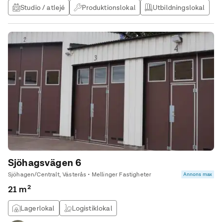
Studio / atlejé
Produktionslokal
Utbildningslokal
Sjöhagsvägen 6
Sjöhagen/Centralt, Västerås • Mellinger Fastigheter
Annons max
21 m²
Lagerlokal
Logistiklokal