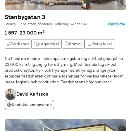
Stenbygatan 3
Stenby-Finnslätten, Västerås • Mileway Sweden AB
Annons max
1 597–23 000 m²
Verkstad
Lagerlokal
Kontor
Övrig lokal
Nu finns en modern och anpassningsbar logistikfastighet på ca
23 000 kvm tillgänglig för uthyrning. Med flexibla lager- och
produktionsytor, kyl- och fryslager samt rymliga rangerytor
erbjuder fastigheten optimala lösningar för verksamheter inom
lager, logistik och produktion. Fastighetens höjdpunkter •
Effektiv in- och utlastning – Upp till 20 lasthus för smidig
hantering av gods och
David Karlsson
Kontakta annonsören