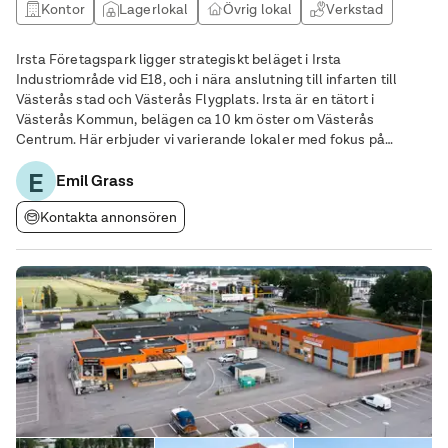
Kontor
Lagerlokal
Övrig lokal
Verkstad
Irsta Företagspark ligger strategiskt beläget i Irsta
Industriområde vid E18, och i nära anslutning till infarten till
Västerås stad och Västerås Flygplats. Irsta är en tätort i
Västerås Kommun, belägen ca 10 km öster om Västerås
Centrum. Här erbjuder vi varierande lokaler med fokus på
lättare industri, lager och kontor. Området omfattar ca 36 000
E
m2 mark och ca 12 000 m2 lokalarea. Lokalen som
Emil Grass
Kontakta annonsören