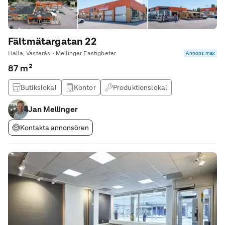
Fältmätargatan 22
Hälla, Västerås • Mellinger Fastigheter
Annons max
87 m²
Butikslokal
Kontor
Produktionslokal
Lagerlokal
Jan Mellinger
Kontakta annonsören