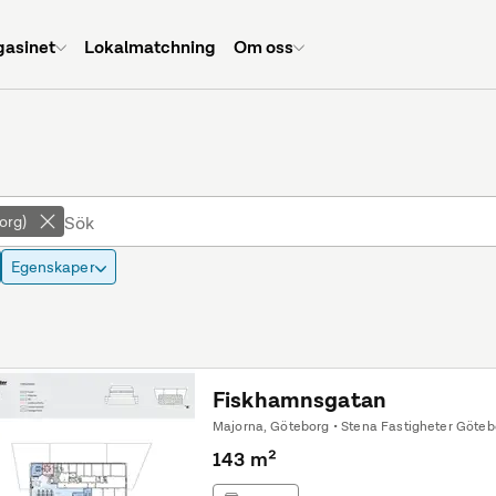
asinet
Lokalmatchning
Om oss
org)
Egenskaper
Fiskhamnsgatan
Majorna, Göteborg • Stena Fastigheter Göteb
143 m²