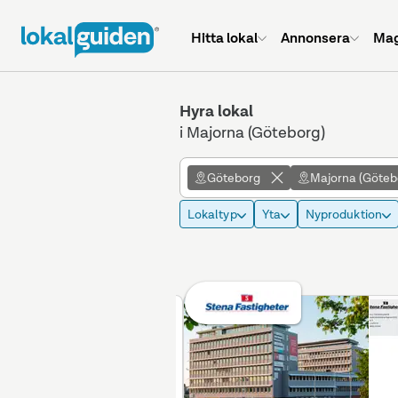
Hitta lokal
Annonsera
Mag
Hyra lokal
i Majorna (Göteborg)
Göteborg
Majorna (Göteb
Lokaltyp
Yta
Nyproduktion
Betald placering