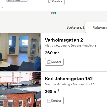
Kontor
1
2
3
Sortera på
Relevan
Varholmsgatan 2
Västra Göteborg, Göteborg • loqalo AB
260 m²
Kontor
Karl Johansgatan 152
Majorna, Göteborg • Svenska Hus AB
269 m²
Kontor