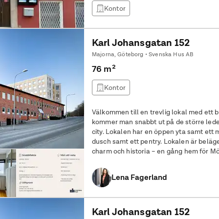
Kontor
Karl Johansgatan 152
Majorna, Göteborg • Svenska Hus AB
76 m²
Kontor
Välkommen till en trevlig lokal med ett 
kommer man snabbt ut på de större leder
city. Lokalen har en öppen yta samt et
dusch samt ett pentry. Lokalen är belägen i 
charm och historia – en gång hem för Mö
del av det populära området
Lena Fagerland
Karl Johansgatan 152