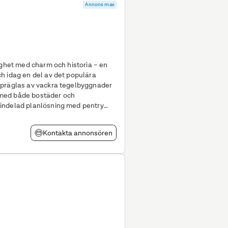
Annons max
ighet med charm och historia – en
h idag en del av det populära
 präglas av vackra tegelbyggnader
ts med både bostäder och
n är i
Kontakta annonsören