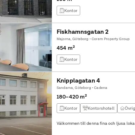
Kontor
Fiskhamnsgatan 2
Majorna, Göteborg • Corem Property Group
454 m²
Kontor
Knipplagatan 4
Sandarna, Göteborg • Cadena
180–420 m²
Kontor
Kontorshotell
Övrig
Välkommen till denna fina och ljusa lok