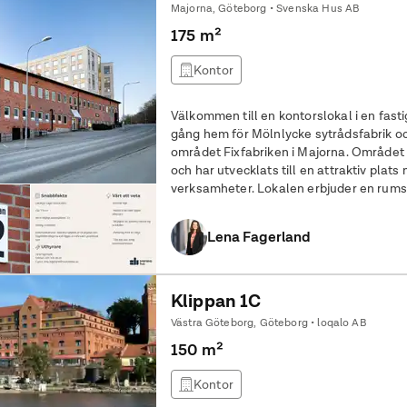
Majorna, Göteborg • Svenska Hus AB
175 m²
Kontor
Välkommen till en kontorslokal i en fast
gång hem för Mölnlycke sytrådsfabrik oc
området Fixfabriken i Majorna. Området
och har utvecklats till en attraktiv pla
verksamheter. Lokalen erbjuder en rumsindelad planlösning med pentry
samt två WC, varav en med dusch. Lokale
Lena Fagerland
Klippan 1C
Västra Göteborg, Göteborg • loqalo AB
150 m²
Kontor