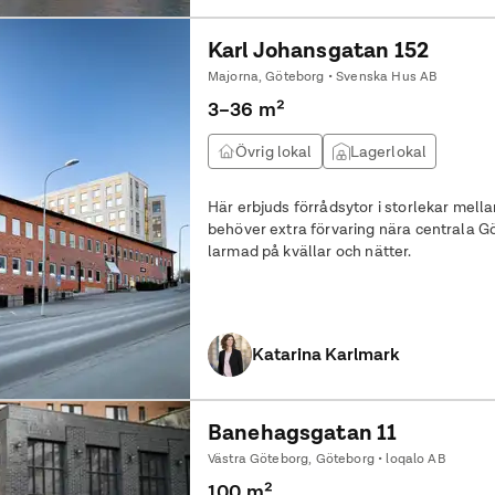
Karl Johansgatan 152
Majorna, Göteborg • Svenska Hus AB
3–36 m²
Övrig lokal
Lagerlokal
Här erbjuds förrådsytor i storlekar mellan ca 3-36 m². 
behöver extra förvaring nära centrala Gö
larmad på kvällar och nätter.
Katarina Karlmark
Banehagsgatan 11
Västra Göteborg, Göteborg • loqalo AB
100 m²