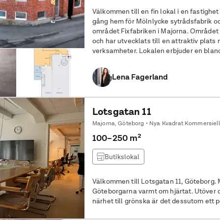
Välkommen till en fin lokal i en fastigh
gång hem för Mölnlycke sytrådsfabrik oc
området Fixfabriken i Majorna. Området
och har utvecklats till en attraktiv pla
verksamheter. Lokalen erbjuder en blandad planlösning med rymligt pentry,
mötesrum, två WC samt två omklädnin
Lena Fagerland
Lotsgatan 11
Majorna, Göteborg • Nya Kvadrat Kommersiell
100–250 m²
Butikslokal
Välkommen till Lotsgatan 11, Göteborg. 
Göteborgarna varmt om hjärtat. Utöver 
närhet till grönska är det dessutom ett
geografisk anknytning. Här i närområdet 