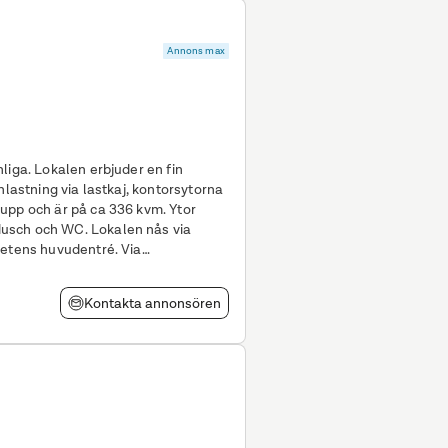
n
h en personalentré från
släget av större rumsindelade ytor
Annons max
ll en mer öppen planlösning om så
edriva verksamhet och skapa sig en
 Välkommen att kontakta oss för
liga. Lokalen erbjuder en fin
nlastning via lastkaj, kontorsytorna
upp och är på ca 336 kvm. Ytor
. Lokalen nås via
hetens huvudentré. Via
ol planet
Kontakta annonsören