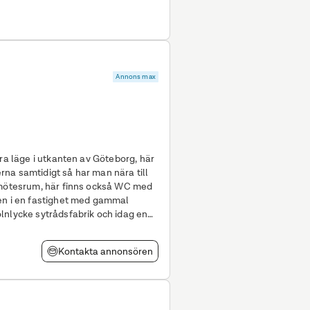
Annons max
bra läge i utkanten av Göteborg, här
na samtidigt så har man nära till
t mötesrum, här finns också WC med
en fastighet med gammal
lnlycke sytrådsfabrik och idag en
Kontakta annonsören