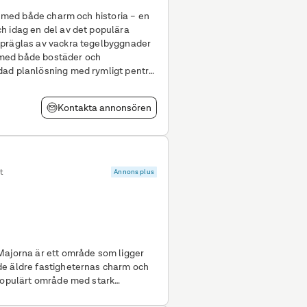
et med både charm och historia – en
h idag en del av det populära
 präglas av vackra tegelbyggnader
ts med både bostäder och
gsrum
Kontakta annonsören
t
Annons plus
Majorna är ett område som ligger
de äldre fastigheternas charm och
 populärt område med stark
till Hängmattan finns en lokal i