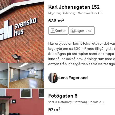
bottenplan som passar för såväl butiks- som kontorsverksamhet. Lokale
har två entréer: en publik från gatan oc
Karl Johansgatan 152
innergården. Planlösningen består i dag
Majorna, Göteborg • Svenska Hus AB
med pentry och WC och har möjlighet ti
636 m²
önskas. Här finns alla möjligheter att b
mötesplats som blir till en destination.
Kontor
Lagerlokal
frågor och visning!
Här erbjuds en kombilokal utöver det van
lageryta om ca 300 m² med tillgång till i
är belägna på entréplan samt en trappa 
innehåller också omklädningsrum med dusch och WC
entrén från innergården samt via fastig
interntrappan tar man sig upp till entres
Lena Fagerland
Fotögatan 6
Västra Göteborg, Göteborg • loqalo AB
97 m²