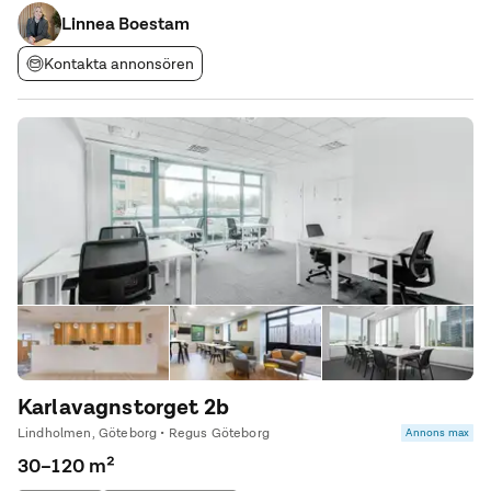
utsikt mot Göteborgs takåsar. Utanför kontoren finns
gemensamma ytor som kök,
Linnea Boestam
Kontakta annonsören
Karlavagnstorget 2b
Lindholmen, Göteborg • Regus Göteborg
Annons max
30–120 m²