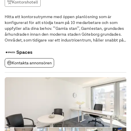
Kontorshotell
Hitta ett kontorsutrymme med öppen planlösning som är
konfigurerat för att stödja team på 10 medarbetare och som
uppfyller alla dina behov. ""Gamla stan"", Gamlestan, grundades
århundraden innan den moderna staden Göteborg grundades.
Området, som tidigare var ett industricentrum, håller snabbt på
att förvandlas till en av Göteborgs mest dynamiska kulturella,
kulinariska och kommersiella
Spaces
Kontakta annonsören