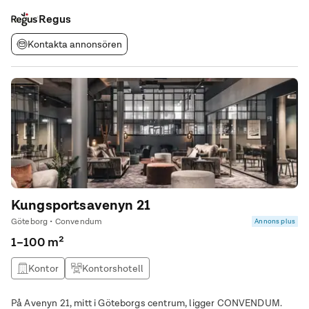
härstammar från 1700-talet och som har en distinkt fasad. Ge
ditt företag bästa
Regus
Kontakta annonsören
Kungsportsavenyn 21
Göteborg • Convendum
Annons plus
1–100 m²
Kontor
Kontorshotell
På Avenyn 21, mitt i Göteborgs centrum, ligger CONVENDUM.