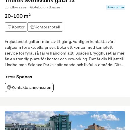
Theres Svenssons gata 13
Lundbyvassen, Göteborg • Spaces.
Annons max
20–100 m²
Kontor
Kontorshotell
Erbjudandet gäller i mån av tillgång. Vänligen kontakta vårt
säljteam för aktuella priser. Boka ett kontor med komplett
service för fyra, så tar vi hand om allt. Spaces Brygghuset är mer
än en trendig plats för kontor och coworking. Det är din biljett till
Lindholmen Science Parks spännande och livfulla område. Ditt
företag kommer att frodas här, omgivet av några av de mest
innovativa företagen
Spaces
Kontakta annonsören