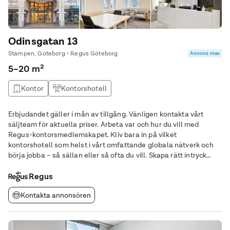
Odinsgatan 13
Stampen, Göteborg • Regus Göteborg
Annons max
5–20 m²
Kontor
Kontorshotell
Erbjudandet gäller i mån av tillgång. Vänligen kontakta vårt
säljteam för aktuella priser. Arbeta var och hur du vill med
Regus-kontorsmedlemskapet. Kliv bara in på vilket
kontorshotell som helst i vårt omfattande globala nätverk och
börja jobba – så sällan eller så ofta du vill. Skapa rätt intryck
med ett kontor på vår moderna arbetsplats med vackert
hörnläge på Odinsgatan 13. Välkomna enkelt
Regus
Kontakta annonsören