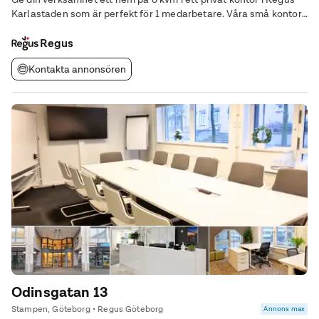
Karlastaden som är perfekt för 1 medarbetare. Våra små kontor
är helt förvaltade och vi tar hand om allt som angår dem – från
möbler till
Regus
Kontakta annonsören
Odinsgatan 13
Stampen, Göteborg • Regus Göteborg
Annons max