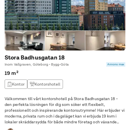
Stora Badhusgatan 18
Inom Vallgraven, Göteborg • Bygg-Göta
Annons max
19 m²
Kontor
Kontorshotell
Välkommen till vårt kontorshotell på Stora Badhusgatan 18 –
den perfekta lösningen för dig som söker ett flexibelt,
professionellt och inspirerande kontorsutrymme! Här erbjuder vi
moderna, privata rum och i dagsläget kan vi erbjuda 19 kvm i
lokaler skräddarsydda för både mindre företag och växande
team. Med ett centralt läge vid Stenpiren har du smidig tillgång