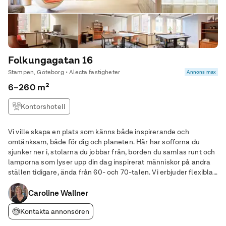
Folkungagatan 16
Stampen, Göteborg • Alecta fastigheter
Annons max
6–260 m²
Kontorshotell
Vi ville skapa en plats som känns både inspirerande och
omtänksam, både för dig och planeten. Här har sofforna du
sjunker ner i, stolarna du jobbar från, borden du samlas runt och
lamporna som lyser upp din dag inspirerat människor på andra
ställen tidigare, ända från 60- och 70-talen. Vi erbjuder flexibla
och ergonomiska arbetsytor, utrustade mötesrum, och en rad
bekvämligheter för en härlig och
Caroline Wallner
Kontakta annonsören