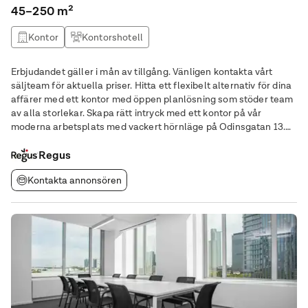
45–250 m²
Kontor
Kontorshotell
Erbjudandet gäller i mån av tillgång. Vänligen kontakta vårt
säljteam för aktuella priser. Hitta ett flexibelt alternativ för dina
affärer med ett kontor med öppen planlösning som stöder team
av alla storlekar. Skapa rätt intryck med ett kontor på vår
moderna arbetsplats med vackert hörnläge på Odinsgatan 13.
Välkomna enkelt hit kunder för möten eller större evenemang,
då järnvägsstationen och
Regus
Kontakta annonsören