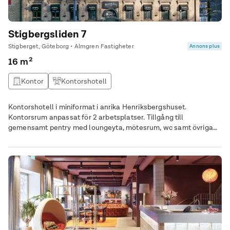
Stigbergsliden 7
Stigberget, Göteborg • Almgren Fastigheter
Annons plus
16 m²
Kontor
Kontorshotell
Kontorshotell i miniformat i anrika Henriksbergshuset.
Kontorsrum anpassat för 2 arbetsplatser. Tillgång till
gemensamt pentry med loungeyta, mötesrum, wc samt övriga
allmänna ytor. I hyran ingår bredbandsuppkoppling via fiber,
värme, el, ventilation, samt ersättning för fastighetsskatt. Hyra
(2026): Rum 1- 7.750 kr/mån ex. moms Rum 2- 7.250 kr/mån ex.
moms