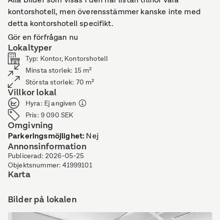
kontorshotell, men överensstämmer kanske inte med
detta kontorshotell specifikt.
Gör en förfrågan nu
Lokaltyper
Typ
:
Kontor, Kontorshotell
Minsta storlek
:
15
m²
Största storlek
:
70
m²
Villkor lokal
Hyra
:
Ej angiven
Pris
:
9 090
SEK
Omgivning
Parkeringsmöjlighet
:
Nej
Annonsinformation
Publicerad
:
2026-05-25
Objektsnummer
:
41999101
Karta
Bilder på lokalen