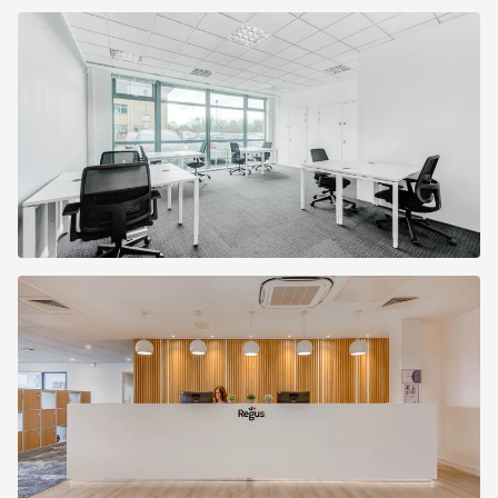
GenericOfficeS_1.jpg
Großen
Büro
(4).jpg