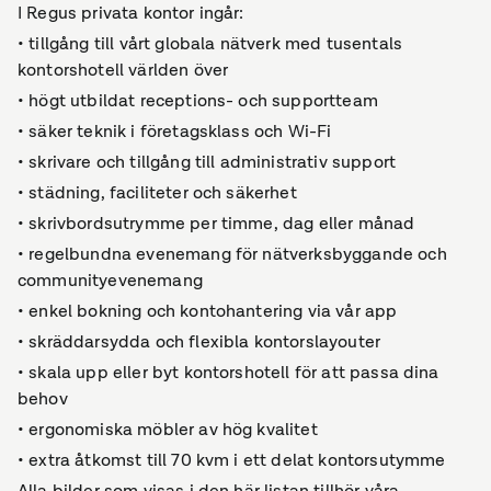
I Regus privata kontor ingår:
• tillgång till vårt globala nätverk med tusentals
kontorshotell världen över
• högt utbildat receptions- och supportteam
• säker teknik i företagsklass och Wi-Fi
• skrivare och tillgång till administrativ support
• städning, faciliteter och säkerhet
• skrivbordsutrymme per timme, dag eller månad
• regelbundna evenemang för nätverksbyggande och
communityevenemang
• enkel bokning och kontohantering via vår app
• skräddarsydda och flexibla kontorslayouter
• skala upp eller byt kontorshotell för att passa dina
behov
• ergonomiska möbler av hög kvalitet
• extra åtkomst till 70 kvm i ett delat kontorsutymme
Alla bilder som visas i den här listan tillhör våra