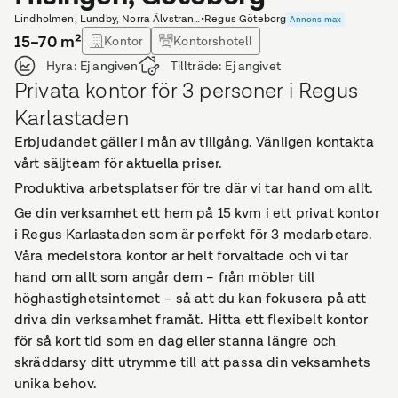
Lindholmen, Lundby, Norra Älvstranden
•
Regus Göteborg
Annons max
15–70
m²
Kontor
Kontorshotell
Hyra:
Ej angiven
Tillträde:
Ej angivet
Privata kontor för 3 personer i Regus
Karlastaden
Erbjudandet gäller i mån av tillgång. Vänligen kontakta
vårt säljteam för aktuella priser.
Produktiva arbetsplatser för tre där vi tar hand om allt.
Ge din verksamhet ett hem på 15 kvm i ett privat kontor
i Regus Karlastaden som är perfekt för 3 medarbetare.
Våra medelstora kontor är helt förvaltade och vi tar
hand om allt som angår dem – från möbler till
höghastighetsinternet – så att du kan fokusera på att
driva din verksamhet framåt. Hitta ett flexibelt kontor
för så kort tid som en dag eller stanna längre och
skräddarsy ditt utrymme till att passa din veksamhets
unika behov.