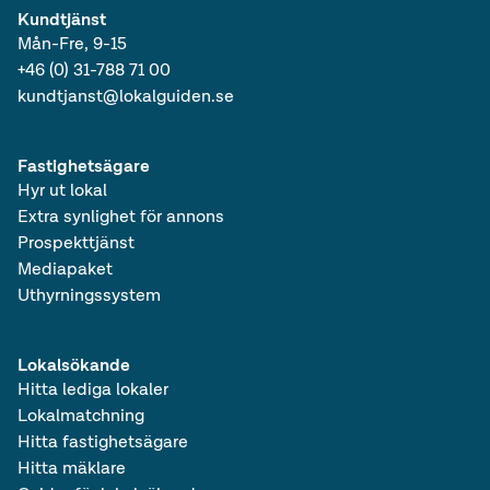
Lediga kontorshotell i Västra Götalands län
Kundtjänst
Lediga lokaler i Västra Götalands län
Mån-Fre, 9-15
Lediga kontor i Götaland
+46 (0) 31-788 71 00
Lediga kontorshotell i Götaland
kundtjanst@lokalguiden.se
Lediga lokaler i Götaland
Lediga kontor i Sverige
Lediga kontorshotell i Sverige
Fastighetsägare
Lediga lokaler i Sverige
Hyr ut lokal
Lediga kontor
Lediga kontorshotell
Extra synlighet för annons
Prospekttjänst
Mediapaket
Uthyrningssystem
Lokalsökande
Hitta lediga lokaler
Lokalmatchning
Hitta fastighetsägare
Hitta mäklare