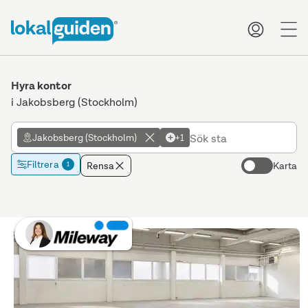
me
Hyra kontor
i Jakobsberg (Stockholm)
Jakobsberg (Stockholm)
+1
Filtrera
Rensa
Karta
1