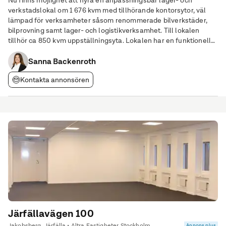
Nu finns möjlighet att hyra en anpassningsbar lager- och
verkstadslokal om 1 676 kvm med tillhörande kontorsytor, väl
lämpad för verksamheter såsom renommerade bilverkstäder,
bilprovning samt lager- och logistikverksamhet. Till lokalen
tillhör ca 850 kvm uppställningsyta. Lokalen har en funktionell
och effektiv planlösning med tydlig uppdelning mellan
verkstads-/lagerytor och kontor. Reception
Sanna Backenroth
Kontakta annonsören
Järfällavägen 100
Jakobsberg, Järfälla • Altra Fastigheter Stockholm
Annons plus