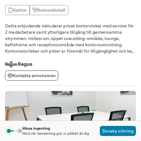
Kontor
Kontorshotell
Detta erbjudande inkluderar privat kontorslokal med service för
2 medarbetare samt ytterligare tillgång till gemensamma
utrymmen: mötesrum, öppet coworking-område, lounge,
kaffehörna och receptionsområde med kontorsutrustning.
Kontorsstorlekar och priser är föremål för tillgänglighet och kan
variera. Kom igång direkt med färdigställt kontor för två.
Barkarbyvägen 144 erbjuder förstklassiga
Regus
Kontakta annonsören
Missa ingenting
Bevaka sökning
Med vår bevakning gör vi jobbet åt dig