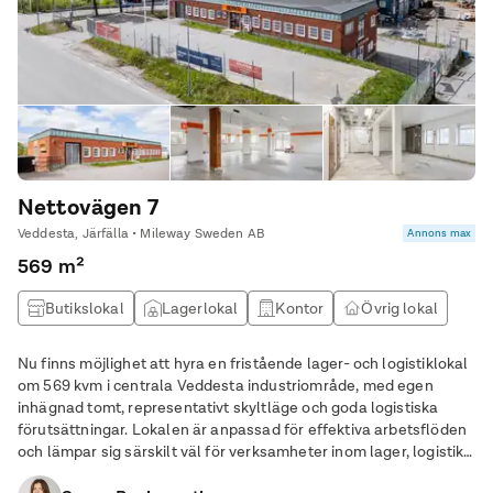
Nettovägen 7
Veddesta, Järfälla • Mileway Sweden AB
Annons max
569 m²
Butikslokal
Lagerlokal
Kontor
Övrig lokal
Nu finns möjlighet att hyra en fristående lager- och logistiklokal
om 569 kvm i centrala Veddesta industriområde, med egen
inhägnad tomt, representativt skyltläge och goda logistiska
förutsättningar. Lokalen är anpassad för effektiva arbetsflöden
och lämpar sig särskilt väl för verksamheter inom lager, logistik,
fordon, teknik eller montage. Lokalens egenskaper: • 569 kvm i