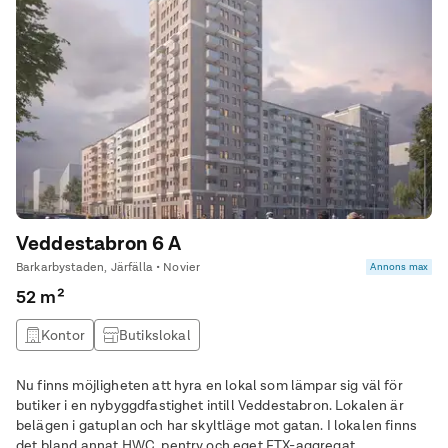
Veddestabron 6 A
Barkarbystaden, Järfälla • Novier
Annons max
52 m²
Kontor
Butikslokal
Nu finns möjligheten att hyra en lokal som lämpar sig väl för
butiker i en nybyggdfastighet intill Veddestabron. Lokalen är
belägen i gatuplan och har skyltläge mot gatan. I lokalen finns
det bland annat HWC, pentry och eget FTX-aggregat.