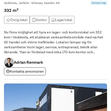
Veddesta, Järfälla • Mileway Sweden AB
Annons max
332 m²
Övrig lokal
Kontor
Lagerlokal
Nu finns möjlighet att hyra en lager- och kontorslokal om 332
kvm i Veddesta, ett etablerat verksamhetsområde med närhet
till handel och större trafikleder. Lokalen lämpar sig för
verksamheter inom lager, service, entreprenad, teknik eller
liknande. Ytan är fördelad med cirka 170 kvm kontor och
personalutrymmen, vilket ger en tydlig uppdelning mellan
administrativa och operativa delar.
Adrian Renmark
Kontakta annonsören