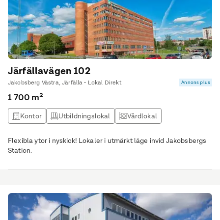
med matplats. Det finns även förråd och två wc. Lokalen har
goda skyltmöjligheter.
Järfällavägen 102
Jakobsberg Västra, Järfälla • Lokal Direkt
Annons plus
1 700 m²
Kontor
Utbildningslokal
Vårdlokal
Flexibla ytor i nyskick! Lokaler i utmärkt läge invid Jakobsbergs
Station.