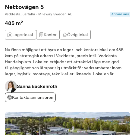
Nettovägen 5
Veddesta, Järfälla • Mileway Sweden AB
Annons max
485 m²
Lagerlokal
Kontor
Övrig lokal
Nu finns möjlighet att hyra en lager- och kontorslokal om 485
kvm på strategisk adress i Veddesta, precis intill Veddesta
Handelsplats. Lokalen erbjuder ett attraktivt läge med god
tillgänglighet och lämpar sig utmärkt för verksamheter inom
lager, logistik, montage, teknik eller liknande. Lokalen är
belägen på bottenvåning och håller ett gott skick, med
genomtänkta ytor som stödjer effektiva
Sanna Backenroth
Kontakta annonsören