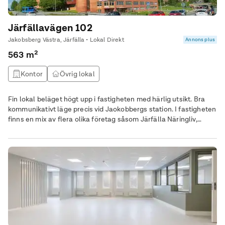
Järfällavägen 102
Jakobsberg Västra, Järfälla • Lokal Direkt
Annons plus
563 m²
Kontor
Övrig lokal
Fin lokal beläget högt upp i fastigheten med härlig utsikt. Bra
kommunikativt läge precis vid Jaokobbergs station. I fastigheten
finns en mix av flera olika företag såsom Järfälla Näringliv,
Svensk Bilprovning, Friskis & Svettis, Adolf Fredriks Fysiocenter
eller Vibblaby Vårdcentral!