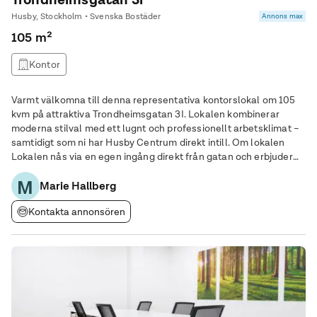
Husby, Stockholm • Svenska Bostäder
Annons max
105 m²
Kontor
Varmt välkomna till denna representativa kontorslokal om 105
kvm på attraktiva Trondheimsgatan 3I. Lokalen kombinerar
moderna stilval med ett lugnt och professionellt arbetsklimat –
samtidigt som ni har Husby Centrum direkt intill. Om lokalen
Lokalen nås via en egen ingång direkt från gatan och erbjuder
2–3 kontorsrum i varierande storlekar, ett pentry samt RWC och
M
dusch. Här finns allt som
Marie Hallberg
Kontakta annonsören