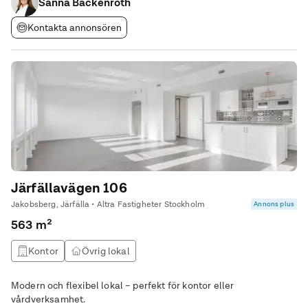
Sanna Backenroth
markplan •
Kontakta annonsören
Järfällavägen 106
Jakobsberg, Järfälla • Altra Fastigheter Stockholm
Annons plus
563 m²
Kontor
Övrig lokal
Modern och flexibel lokal – perfekt för kontor eller
vårdverksamhet.