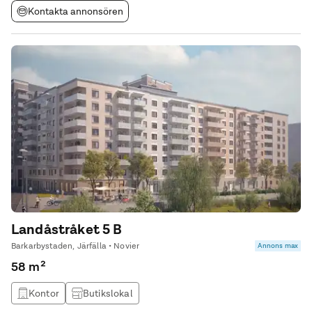
Kontakta annonsören
Landåstråket 5 B
Barkarbystaden, Järfälla • Novier
Annons max
58 m²
Kontor
Butikslokal