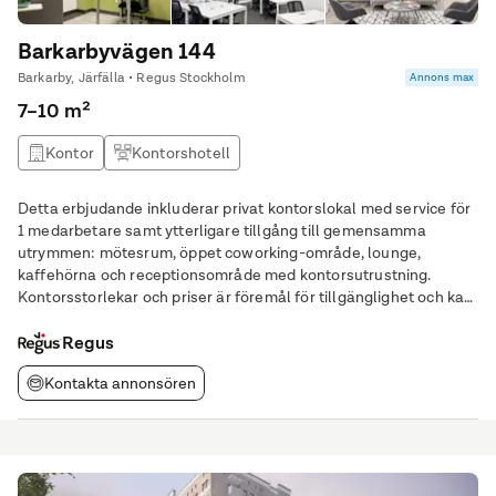
Barkarbyvägen 144
Barkarby, Järfälla • Regus Stockholm
Annons max
7–10 m²
Kontor
Kontorshotell
Detta erbjudande inkluderar privat kontorslokal med service för
1 medarbetare samt ytterligare tillgång till gemensamma
utrymmen: mötesrum, öppet coworking-område, lounge,
kaffehörna och receptionsområde med kontorsutrustning.
Kontorsstorlekar och priser är föremål för tillgänglighet och kan
variera. Fokusera på att driva din verksamhet framåt med ett
professionellt kontor bara för dig.
Regus
Kontakta annonsören