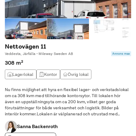
Nettovägen 11
Veddesta, Järfälla • Mileway Sweden AB
Annons max
308 m²
Lagerlokal
Kontor
Övrig lokal
Nu finns möjlighet att hyra en flexibel lager- och verkstadslokal
om ca 308 kvm med tillhörande kontorsytor. Till lokalen hör
även en uppställningsyta om ca 200 kvm, vilket ger goda
förutsättningar för både verksamhet och logistik. Bilder på
interiör kommer.Lokalen är välplanerad och utrustad med
faciliteter som WC, pentry samt mötesrum/kontor. Den separata
kontorsdelen skapar en tydlig
Sanna Backenroth