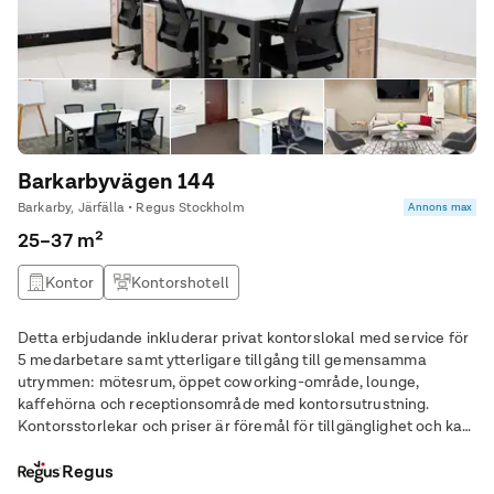
Barkarbyvägen 144
Barkarby, Järfälla • Regus Stockholm
Annons max
25–37 m²
Kontor
Kontorshotell
Detta erbjudande inkluderar privat kontorslokal med service för
5 medarbetare samt ytterligare tillgång till gemensamma
utrymmen: mötesrum, öppet coworking-område, lounge,
kaffehörna och receptionsområde med kontorsutrustning.
Kontorsstorlekar och priser är föremål för tillgänglighet och kan
variera. Tillgång till ett ljust och inspirerande kontor som
utformats för att hjälpa team med fem
Regus