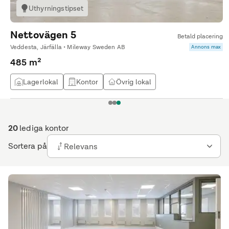
Uthyrningstipset
Nettovägen 5
Betald placering
Veddesta, Järfälla • Mileway Sweden AB
Annons max
485 m²
Lagerlokal
Kontor
Övrig lokal
1
2
3
20
lediga kontor
Sortera på
Relevans