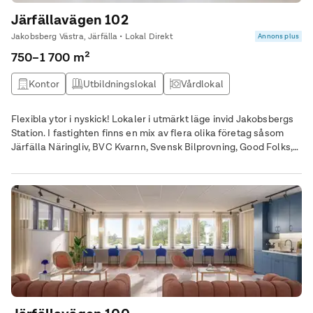
Järfällavägen 102
Jakobsberg Västra, Järfälla • Lokal Direkt
Annons plus
750–1 700 m²
Kontor
Utbildningslokal
Vårdlokal
Flexibla ytor i nyskick! Lokaler i utmärkt läge invid Jakobsbergs
Station. I fastighten finns en mix av flera olika företag såsom
Järfälla Näringliv, BVC Kvarnn, Svensk Bilprovning, Good Folks,
Friskis&Svettis, Adolf Fredriks Fysiocenter eller Vibblaby
Vårdcentral!