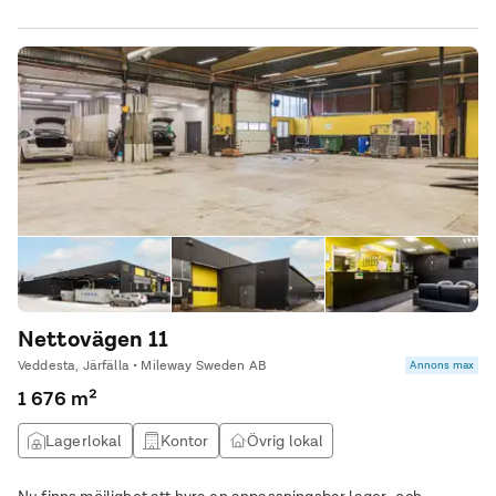
Nettovägen 11
Veddesta, Järfälla • Mileway Sweden AB
Annons max
1 676 m²
Lagerlokal
Kontor
Övrig lokal