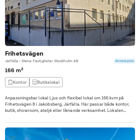
Frihetsvägen
Järfälla • Stena Fastigheter Stockholm AB
Annons plus
166 m²
Kontor
Butikslokal
Anpassningsbar lokal Ljus och flexibel lokal om 166 kvm på
Frihetsvägen 8 i Jakobsberg, Järfälla. Här passar både kontor,
butik, showroom, ateljé eller liknande verksamhet. Lokalen
behöver renoveras och kan därmed anpassas efter kundens
önskemål och specifika behov – en möjlighet att skapa en helt
egen prägel. Planlösningen rymmer öppet kontorslandskap,
större kontors-/konferensrum, mötesrum, lounge samt pentry