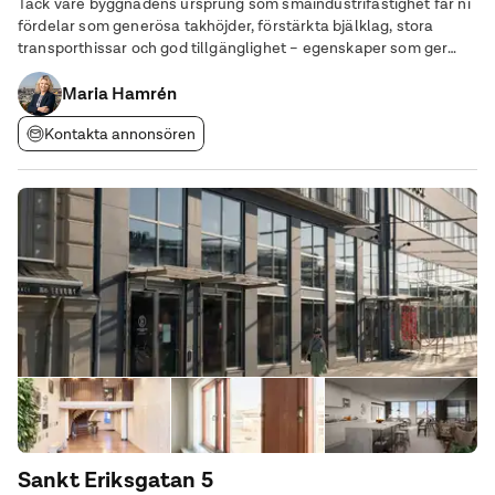
Tack vare byggnadens ursprung som småindustrifastighet får ni
fördelar som generösa takhöjder, förstärkta bjälklag, stora
transporthissar och god tillgänglighet – egenskaper som ger
flexibilitet långt utöver nyproducerade kontorshus. Allt detta i
ett centralt läge med närhet till
Maria Hamrén
Kontakta annonsören
Sankt Eriksgatan 5