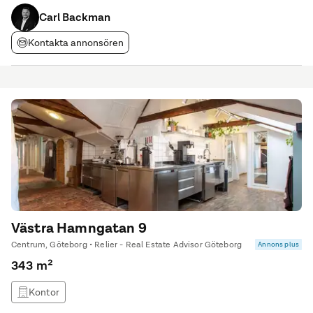
fantastiskt ljusinsläpp och ett oslagbart läge mitt i stadens puls.
Varmt välkommen på visning!
Carl Backman
Kontakta annonsören
Västra Hamngatan 9
Centrum, Göteborg • Relier - Real Estate Advisor Göteborg
Annons plus
343 m²
Kontor