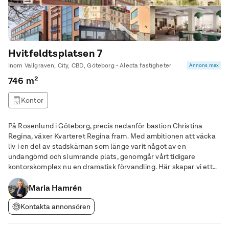
Hvitfeldtsplatsen 7
Inom Vallgraven, City, CBD, Göteborg • Alecta fastigheter
Annons max
746 m²
Kontor
På Rosenlund i Göteborg, precis nedanför bastion Christina
Regina, växer Kvarteret Regina fram. Med ambitionen att väcka
liv i en del av stadskärnan som länge varit något av en
undangömd och slumrande plats, genomgår vårt tidigare
kontorskomplex nu en dramatisk förvandling. Här skapar vi ett
levande kvarter som rymmer allt du behöver – en plats där full
Maria Hamrén
frihet råder, hela vägen ut. Vårt
Kontakta annonsören