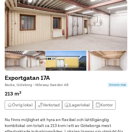
Exportgatan 17A
Backa, Göteborg • Mileway Sweden AB
Annons max
213 m²
Övrig lokal
Verkstad
Lagerlokal
Kontor
Nu finns möjlighet att hyra en flexibel och lättillgänglig
kombilokal om totalt ca 213 kvm i ett av Göteborgs mest
eftertraktade industriområden. Lokalen lämpar sig utmärkt för