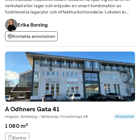
verkstad eller lager och erbjuder en smart kombination av
funktionella lagerytor och effektiva kontorsdelar. Lokalen är
fördelad på ca 109 kvm lager och ca 104 kvm kontor, vilket gör
den idealisk för verksamheter som
Erika Borsing
Kontakta annonsören
A Odhners Gata 41
Högsbo, Göteborg • Vättersnäs Förvaltnings AB
Annons plus
1 080 m²
Kontor