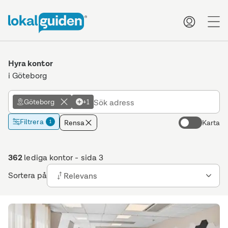
me
Hyra kontor
i Göteborg
Göteborg
+1
Filtrera
Rensa
Karta
1
362
lediga kontor
- sida 3
Sortera på
Relevans