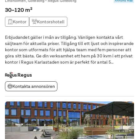
Lindholmen, Göteborg • Regus Göteborg
Annons max
30–120 m²
Kontor
Kontorshotell
Erbjudandet gäller i mån av tillgång. Vänligen kontakta vårt
säljteam för aktuella priser. Tillgång till ett ljust och inspirerande
kontor som utformats för att hjälpa team med fem personer att
göra sitt bästa. Ge din verksamhet ett hem på 30 kvm i ett privat
kontor i Regus Karlastaden som är perfekt för antal 5
medarbetare. Våra stora kontor är helt förvaltade och vi tar
hand om allt som angår
Regus
Kontakta annonsören