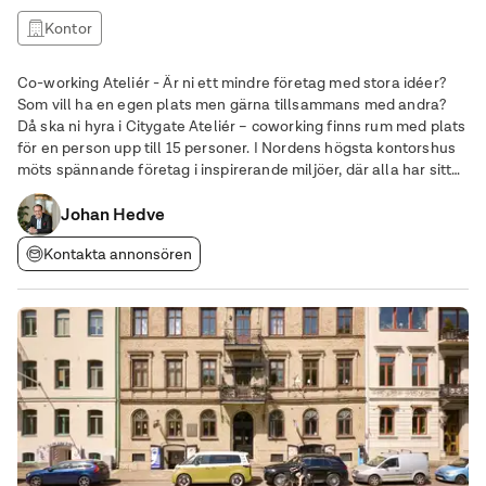
Kontor
Co-working Ateliér - Är ni ett mindre företag med stora idéer?
Som vill ha en egen plats men gärna tillsammans med andra?
Då ska ni hyra i Citygate Ateliér – coworking finns rum med plats
för en person upp till 15 personer. I Nordens högsta kontorshus
möts spännande företag i inspirerande miljöer, där alla har sitt
eget låsbara och fullt möblerade rum i co-workingen, du delar
på lounge, kök,
Johan Hedve
Kontakta annonsören