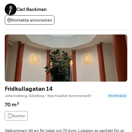
arbetsmiljö med gott om plats för samarbete och kreativitet. För
möten och konferenser finns ett rymligt
Carl Backman
Kontakta annonsören
Fridkullagatan 14
Johanneberg, Göteborg • Nya Kvadrat Kommersiellt
Annons plus
70 m²
Kontor
Välkommen till en fin lokal om 70 kvm. Lokalen är perfekt för er