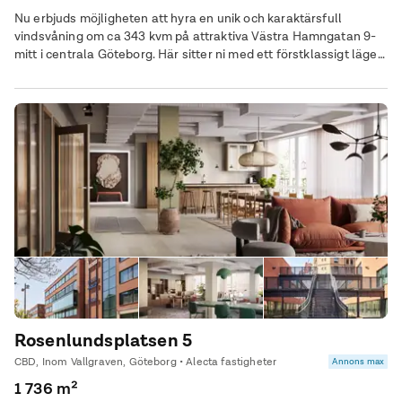
Nu erbjuds möjligheten att hyra en unik och karaktärsfull
vindsvåning om ca 343 kvm på attraktiva Västra Hamngatan 9-
mitt i centrala Göteborg. Här sitter ni med ett förstklassigt läge
intill Domkyrkan, med närhet till goda kommunikationer samt ett
brett utbud av restauranger, caféer och service. Lokalen präglas
av en harmonisk kombination av bevarade detaljer från 1800-
talet och moderna
Rosenlundsplatsen 5
CBD, Inom Vallgraven, Göteborg • Alecta fastigheter
Annons max
1 736 m²