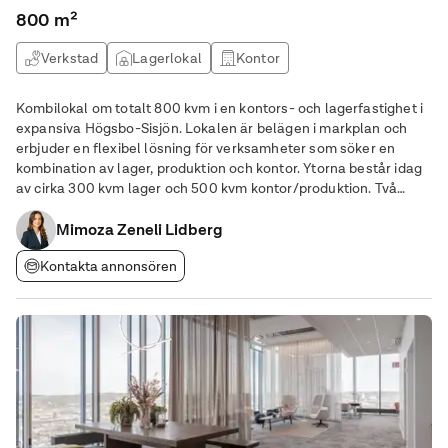
800 m²
Verkstad
Lagerlokal
Kontor
Kombilokal om totalt 800 kvm i en kontors- och lagerfastighet i
expansiva Högsbo-Sisjön. Lokalen är belägen i markplan och
erbjuder en flexibel lösning för verksamheter som söker en
kombination av lager, produktion och kontor. Ytorna består idag
av cirka 300 kvm lager och 500 kvm kontor/produktion. Två
portar möjliggör smidig in- och utlastning, och det finns goda
möjligheter att anpassa lokalen
Mimoza Zeneli Lidberg
Kontakta annonsören