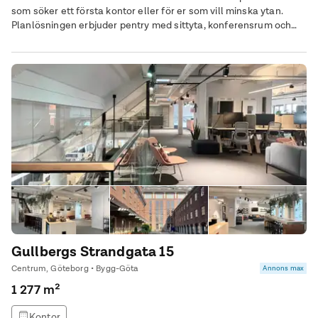
som söker ett första kontor eller för er som vill minska ytan.
Planlösningen erbjuder pentry med sittyta, konferensrum och
öppen planlösning med ett genomgående ljusinsläpp. Pentry,
WC och ytskikt är renoverade i nyskick samt ny installerad
ventilation med kyla. Inflyttning kan ske från 1a okt. Till lokalen
har man även tillgång till en fantastik takterass. Kontakta oss
för frågor och visning!
Gullbergs Strandgata 15
Centrum, Göteborg • Bygg-Göta
Annons max
1 277 m²
Kontor