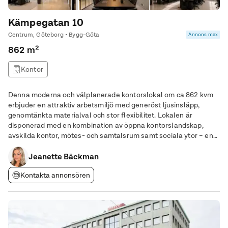
Kämpegatan 10
Centrum, Göteborg • Bygg-Göta
Annons max
862 m²
Kontor
Denna moderna och välplanerade kontorslokal om ca 862 kvm
erbjuder en attraktiv arbetsmiljö med generöst ljusinsläpp,
genomtänkta materialval och stor flexibilitet. Lokalen är
disponerad med en kombination av öppna kontorslandskap,
avskilda kontor, mötes- och samtalsrum samt sociala ytor – en
lösning som passar både det växande bolaget och den
Jeanette Bäckman
etablerade organisationen. De öppna arbetsytorna
Kontakta annonsören