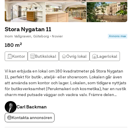
Stora Nygatan 11
Inom Vallgraven, Göteborg • Novier
Annons max
180 m²
Kontor
Butikslokal
Övrig lokal
Lagerlokal
Vi kan erbjuda en lokal om 180 kvadratmeter på Stora Nygatan
11, perfekt för butik-, ateljé- eller showroom. Lokalen går även
att använda som kontor och lager. Lokalen, som tidigare nyttjats
för butiksverksamhet (Perukmakeri och kosmetika), har en rustik
charm med putsade väggar och vackra valv. Främre delen
lämpar sig utmärkt som försäljningsyta, medan den inre delen
erbjuder praktiska
Carl Backman
Kontakta annonsören