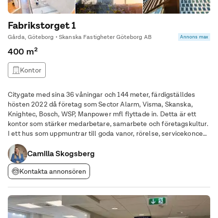
Fabrikstorget 1
Gårda, Göteborg • Skanska Fastigheter Göteborg AB
Annons max
400 m²
Kontor
Citygate med sina 36 våningar och 144 meter, färdigställdes
hösten 2022 då företag som Sector Alarm, Visma, Skanska,
Knightec, Bosch, WSP, Manpower mfl flyttade in. Detta är ett
kontor som stärker medarbetare, samarbete och företagskultur.
I ett hus som uppmuntrar till goda vanor, rörelse, servicekoncept
och en mycket omtyckt restaurang och café som drivs av
Compass Group. Gymmet drivs av Omnia.
Camilla Skogsberg
Kontakta annonsören