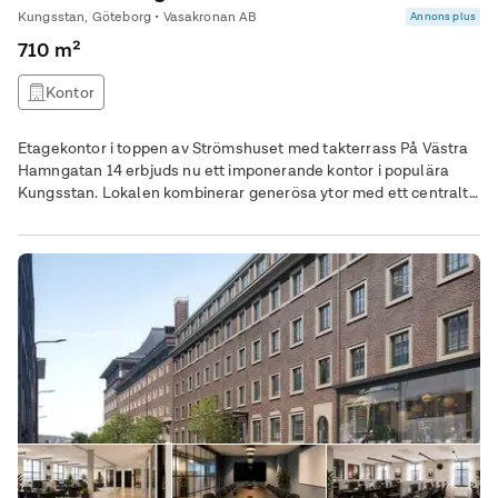
Kungsstan, Göteborg • Vasakronan AB
Annons plus
710 m²
Kontor
Etagekontor i toppen av Strömshuset med takterrass På Västra
Hamngatan 14 erbjuds nu ett imponerande kontor i populära
Kungsstan. Lokalen kombinerar generösa ytor med ett centralt
och lättillgängligt läge på en adress som signalerar närvaro och
ambitiong. Tillgången till en privat takterrass gör detta till något
utöver det vanliga. En plats för pauser, informella möten och
sociala stunder med