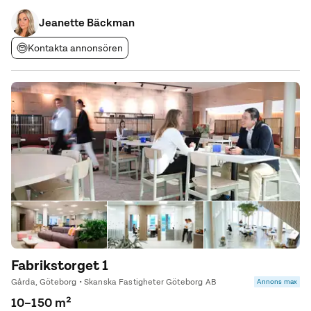
attraktiv arbetsmiljö. Lokalen består av 7 ljusa och välplanerade
kontorsrum, vilket ger möjlighet
Jeanette Bäckman
Kontakta annonsören
Fabrikstorget 1
Gårda, Göteborg • Skanska Fastigheter Göteborg AB
Annons max
10–150 m²