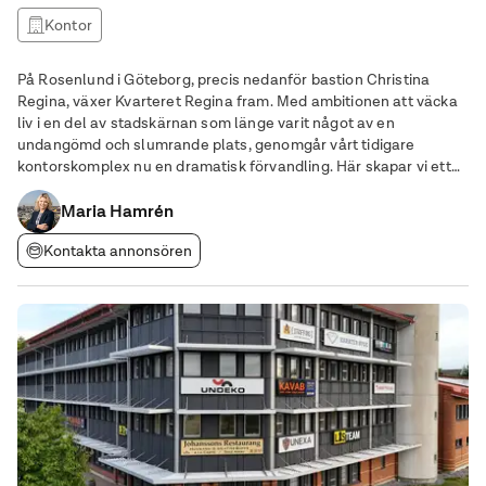
Kontor
På Rosenlund i Göteborg, precis nedanför bastion Christina
Regina, växer Kvarteret Regina fram. Med ambitionen att väcka
liv i en del av stadskärnan som länge varit något av en
undangömd och slumrande plats, genomgår vårt tidigare
kontorskomplex nu en dramatisk förvandling. Här skapar vi ett
levande kvarter som rymmer allt du behöver – en plats där full
Maria Hamrén
frihet råder, hela vägen ut. Vårt
Kontakta annonsören