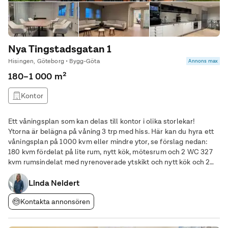
Nya Tingstadsgatan 1
Hisingen, Göteborg • Bygg-Göta
Annons max
180–1 000 m²
Kontor
Ett våningsplan som kan delas till kontor i olika storlekar!
Ytorna är belägna på våning 3 trp med hiss. Här kan du hyra ett
våningsplan på 1000 kvm eller mindre ytor, se förslag nedan:
180 kvm fördelat på lite rum, nytt kök, mötesrum och 2 WC 327
kvm rumsindelat med nyrenoverade ytskikt och nytt kök och 2
WC Bilderna avser en nyrenoverad lokal i fastigheten som
inspiration för övriga
Linda Neidert
Kontakta annonsören