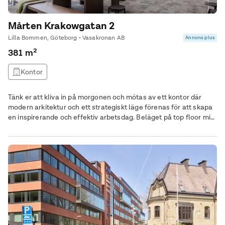
Mårten Krakowgatan 2
Lilla Bommen, Göteborg • Vasakronan AB
Annons plus
381 m²
Kontor
Tänk er att kliva in på morgonen och mötas av ett kontor där
modern arkitektur och ett strategiskt läge förenas för att skapa
en inspirerande och effektiv arbetsdag. Beläget på top floor mitt
i Göteborgs pulserande stadsliv, finner ni denna ljusa lokal på
381 kvadratmeter. Här erbjuds ett öppet landskap med 34
arbetsplatser, utformat för att främja både samarbete och
koncentration. Stora