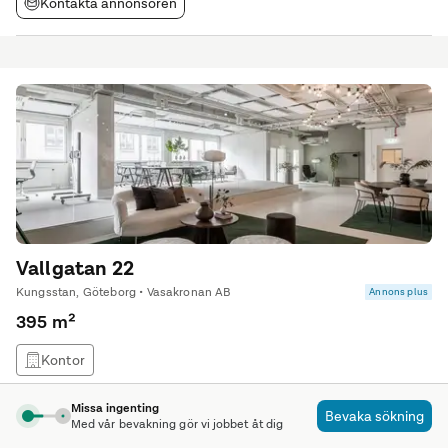
Kontakta annonsören
Vallgatan 22
Kungsstan, Göteborg • Vasakronan AB
Annons plus
395 m²
Kontor
Missa ingenting
Välkomna till er nya inspirerande arbetsplats om 395
Bevaka sökning
Med vår bevakning gör vi jobbet åt dig
kvadratmeter på andra våningen. Här erbjuds ett flexibelt