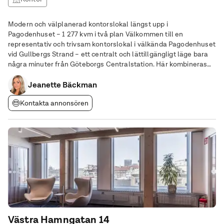
Modern och välplanerad kontorslokal längst upp i
Pagodenhuset – 1 277 kvm i två plan Välkommen till en
representativ och trivsam kontorslokal i välkända Pagodenhuset
vid Gullbergs Strand – ett centralt och lättillgängligt läge bara
några minuter från Göteborgs Centralstation. Här kombineras
stadens puls med ett lugnt och inspirerande arbetsläge nära
Jeanette Bäckman
älven. Lokalen omfattar totalt 1 277 kvm och
Kontakta annonsören
Västra Hamngatan 14