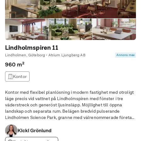
Lindholmspiren 11
Lindholmen, Göteborg • Atrium Ljungberg AB
Annons max
960 m²
Kontor
Kontor med flexibel planlösning i modern fastighet med otroligt
läge precis vid vattnet på Lindholmspiren med fönster i tre
väderstreck och generöst ljusinsläpp. Möjllighet till öppna
landskap och separata rum. Belägen bredvid pulserande
Lindholmen Science Park, granne med välrenommerade företag
som Ericsson, Volvo Cars, Geely, Lynk & Co, SAAB och RISE.
Perfekt för dig som söker kreativ miljö,
Kicki Grönlund