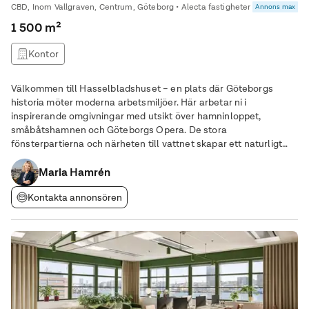
CBD, Inom Vallgraven, Centrum, Göteborg • Alecta fastigheter
Annons max
1 500 m²
Kontor
Välkommen till Hasselbladshuset – en plats där Göteborgs
historia möter moderna arbetsmiljöer. Här arbetar ni i
inspirerande omgivningar med utsikt över hamninloppet,
småbåtshamnen och Göteborgs Opera. De stora
fönsterpartierna och närheten till vattnet skapar ett naturligt
ljusflöde och en atmosfär som få kontorslägen kan erbjuda.
Fastigheten bär på ett starkt arv från den välkända
Maria Hamrén
Kontakta annonsören