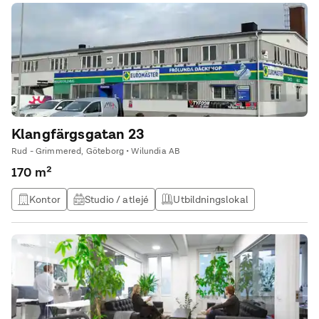
Klangfärgsgatan 23
Rud - Grimmered, Göteborg • Wilundia AB
170 m²
Kontor
Studio / atlejé
Utbildningslokal