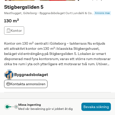
Stigbergsliden 5
Masthugget, Göteborg • Byggnadsbolaget Curt Lundahl & Co Aktiebolag
Annons max
130 m²
Kontor
Kontor om 130 m² centralt i Göteborg – takterrass Nu erbjuds
ett attraktivt kontor om 130 m² i klassiska Stigbergshuset,
beläget vid entréingång på Stigbergsliden 5. Lokalen är smart
disponerad med fyra kontorsrum, varav ett större rum motsvarar
cirka tre rum i yta och ytterligare ett motsvarar två rum. Utöver
detta finns en öppen arbetsyta som lämpar sig väl för
exempelvis teamarbete, lunchrum,
Byggnadsbolaget
Kontakta annonsören
Om sökningen
Missa ingenting
Bevaka sökning
Med vår bevakning gör vi jobbet åt dig
Att hitta den perfekta kontorslokalen i Fiskebäck,