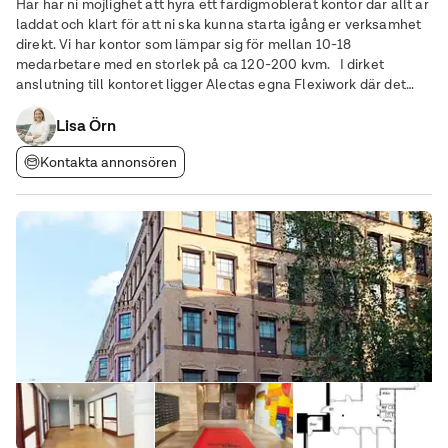
Här har ni möjlighet att hyra ett färdigmöblerat kontor där allt är
laddat och klart för att ni ska kunna starta igång er verksamhet
direkt. Vi har kontor som lämpar sig för mellan 10-18
medarbetare med en storlek på ca 120-200 kvm. I dirket
anslutning till kontoret ligger Alectas egna Flexiwork där det
enkelt går att hyra till extra konferensrum vid behov.
Lisa Örn
Kontakta annonsören