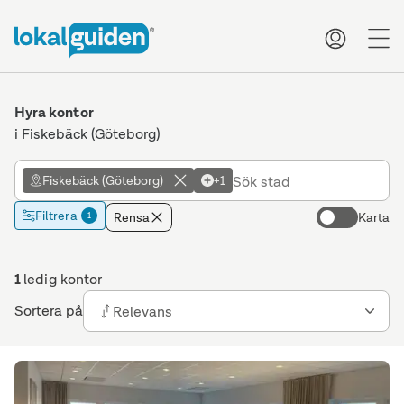
me
Hyra kontor
i Fiskebäck (Göteborg)
Fiskebäck (Göteborg)
+1
Filtrera
Rensa
Karta
1
1
ledig kontor
Sortera på
Relevans