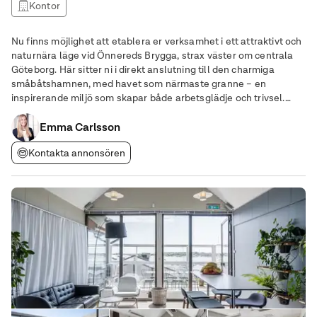
Kontor
Nu finns möjlighet att etablera er verksamhet i ett attraktivt och
naturnära läge vid Önnereds Brygga, strax väster om centrala
Göteborg. Här sitter ni i direkt anslutning till den charmiga
småbåtshamnen, med havet som närmaste granne – en
inspirerande miljö som skapar både arbetsglädje och trivsel.
Lokalen om 154 kvm erbjuder smarta och effektiva ytor som
skapar bästa möjliga förutsättningar
Emma Carlsson
Kontakta annonsören