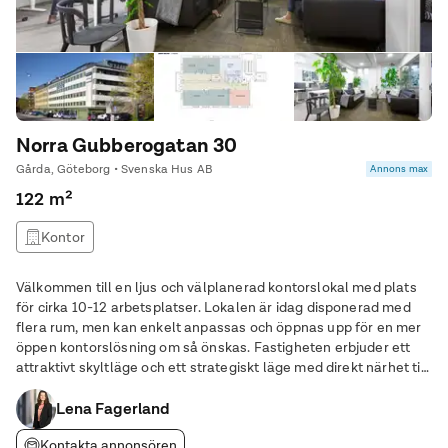
Norra Gubberogatan 30
Gårda, Göteborg • Svenska Hus AB
Annons max
122 m²
Kontor
Välkommen till en ljus och välplanerad kontorslokal med plats
för cirka 10-12 arbetsplatser. Lokalen är idag disponerad med
flera rum, men kan enkelt anpassas och öppnas upp för en mer
öppen kontorslösning om så önskas. Fastigheten erbjuder ett
attraktivt skyltläge och ett strategiskt läge med direkt närhet till
E6, E20 och Riksväg 40, samtidigt som Göteborgs centrum nås
på bara några minuter.
Lena Fagerland
Kontakta annonsören