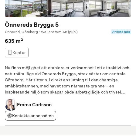
Önnereds Brygga 5
Önnered, Göteborg • Wallenstam AB (publ)
Annons max
635 m²
Kontor
Nu finns möjlighet att etablera er verksamhet i ett attraktivt och
naturnära läge vid Önnereds Brygga, strax väster om centrala
Göteborg. Här sitter ni i direkt anslutning till den charmiga
småbåtshamnen, med havet som närmaste granne – en
inspirerande miljö som skapar både arbetsglädje och trivsel.
Lokalen omfattar totalt 635 kvm fördelat på två plan och
erbjuder generösa, flexibla ytor som kan
Emma Carlsson
Kontakta annonsören