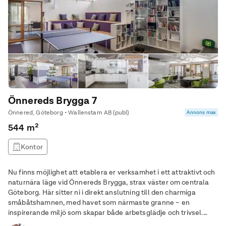
Önnereds Brygga 7
Önnered, Göteborg • Wallenstam AB (publ)
Annons max
544 m²
Kontor
Nu finns möjlighet att etablera er verksamhet i ett attraktivt och
naturnära läge vid Önnereds Brygga, strax väster om centrala
Göteborg. Här sitter ni i direkt anslutning till den charmiga
småbåtshamnen, med havet som närmaste granne – en
inspirerande miljö som skapar både arbetsglädje och trivsel.
Lokalen omfattar 544 kvm och här erbjuds flexibla ytor som kan