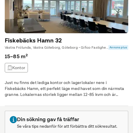
Fiskebäcks Hamn 32
Västra Frölunda, Västra Göteborg, Göteborg • Gifico Fastighets AB
Annons plus
15–85 m²
Kontor
Just nu finns det lediga kontor och lagerlokaler nere i
Fiskebäcks Hamn, ett perfekt läge med havet som din närmsta
granne. Lokalernas storlek ligger mellan 12-85 kvm och är
uppdelat på två stycken byggnader som ligger alldeles intill
varandra. Det finns även möjlighet till att hyra större rum som är
uppdelat i småkontor och sociala ytor. Du delar sociala ytor, kök
och toaletter/dusch med andra
Din sökning gav få träffar
Se våra tips nedanför för att förbättra ditt sökresultat.