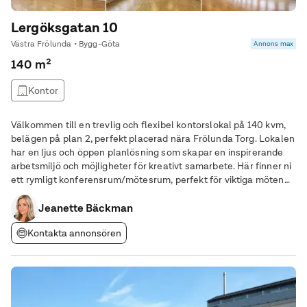
Lergöksgatan 10
Västra Frölunda • Bygg-Göta
Annons max
140 m²
Kontor
Välkommen till en trevlig och flexibel kontorslokal på 140 kvm,
belägen på plan 2, perfekt placerad nära Frölunda Torg. Lokalen
har en ljus och öppen planlösning som skapar en inspirerande
arbetsmiljö och möjligheter för kreativt samarbete. Här finner ni
ett rymligt konferensrum/mötesrum, perfekt för viktiga möten
eller presentationssituationer, samt en separat avhängningsyta
tillsammans med två
Jeanette Bäckman
Kontakta annonsören