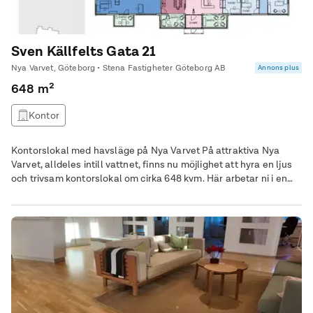
Sven Källfelts Gata 21
Nya Varvet, Göteborg • Stena Fastigheter Göteborg AB
Annons plus
648 m²
Kontor
Kontorslokal med havsläge på Nya Varvet På attraktiva Nya
Varvet, alldeles intill vattnet, finns nu möjlighet att hyra en ljus
och trivsam kontorslokal om cirka 648 kvm. Här arbetar ni i en
miljö med havet som närmsta granne och mysiga
promenadstråk runt knuten. Lokalen har en välkomnande entré
där besökare och medarbetare tas emot. Planlösningen är
flexibel med en bra mix av öppet kontorslandskap och enskilda
rum, vilket ger goda möjligheter att kombinera koncentrerat
arbete med teamwork. I lokalen finns öppna kontorsytor, cirka
tio kontorsrum samt flera konferensrum och mindre mötesrum.
Här finns även pausyta och sociala ytor. På attraktiva Nya
Varvet, alldeles intill vattnet, finns nu möjlighet att hyra en ljus