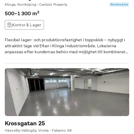
Klinga, Norrköping • Carlsöö Property
Annons plus
500–1 300 m²
Kontor & Lager
Flexibel lager- och produktionsfastighet i toppskick – nybyggt i
attraktivt läge vid E4an i Klinga Industriområde. Lokalerna
anpassas efter kundernas behöv med möjlighet till kombinerat
höglager, lålager och kontor. Kontoret kan förlägga i övre plan
för att åstadkomma en total sammanhängande lageryta om 1
000 Kvm i markplan. Även lagerentresol kan skapas för
ytterligare lagringskapacitet.
Krossgatan 25
Hässelby-Vällingby, Vinsta • Fabamo AB