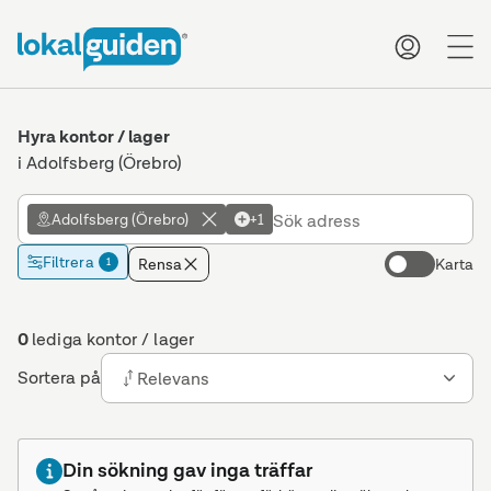
me
Hyra kontor / lager
i Adolfsberg (Örebro)
Adolfsberg (Örebro)
+1
Filtrera
Rensa
Karta
1
0
lediga kontor / lager
Sortera på
Relevans
Din sökning gav inga träffar