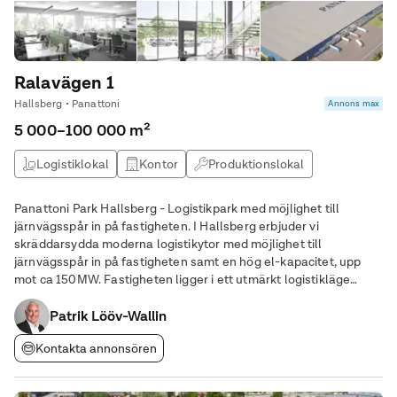
Ralavägen 1
Hallsberg • Panattoni
Annons max
5 000–100 000 m²
Logistiklokal
Kontor
Produktionslokal
Lagerlokal
Panattoni Park Hallsberg - Logistikpark med möjlighet till
järnvägsspår in på fastigheten. I Hallsberg erbjuder vi
skräddarsydda moderna logistikytor med möjlighet till
järnvägsspår in på fastigheten samt en hög el-kapacitet, upp
mot ca 150MW. Fastigheten ligger i ett utmärkt logistikläge
söder om Örebro, ca 5 minuter från E20 och i nära anslutning till
Nordens största rangerbangård. Bangården
Patrik Lööv-Wallin
Kontakta annonsören