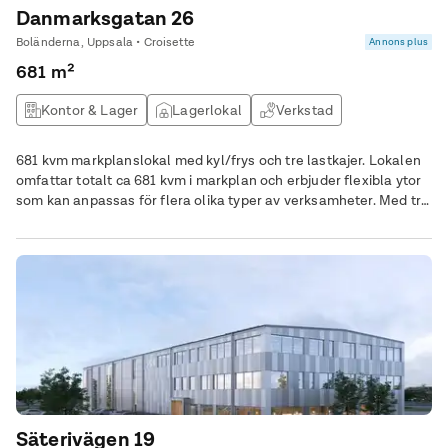
Danmarksgatan 26
Boländerna, Uppsala • Croisette
Annons plus
681 m²
Kontor & Lager
Lagerlokal
Verkstad
Logistiklokal
681 kvm markplanslokal med kyl/frys och tre lastkajer. Lokalen
omfattar totalt ca 681 kvm i markplan och erbjuder flexibla ytor
som kan anpassas för flera olika typer av verksamheter. Med tre
generösa lastkajer blir både in- och utlastning smidig och
effektiv, oavsett om lokalen används som lager, verkstad,
produktionsyta eller för logistiklösningar. En av de stora
fördelarna är tillgången till
Säterivägen 19