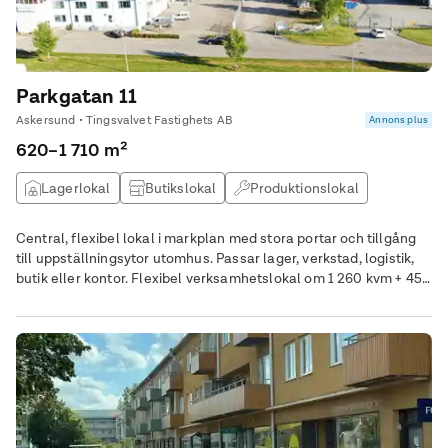
Parkgatan 11
Askersund • Tingsvalvet Fastighets AB
Annons plus
620–1 710 m²
Lagerlokal
Butikslokal
Produktionslokal
Verkstad
Central, flexibel lokal i markplan med stora portar och tillgång
till uppställningsytor utomhus. Passar lager, verkstad, logistik,
butik eller kontor. Flexibel verksamhetslokal om 1 260 kvm + 450
kvm i centrala Askersund Nu finns möjlighet att hyra en rymlig
och flexibel lokal om 1 260 kvm i markplan, belägen i centrala
Askersund vid Närlunda industriområde, med skyltläge längs
genomfartsled.