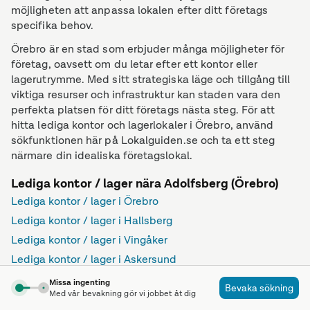
möjligheten att anpassa lokalen efter ditt företags
specifika behov.
Örebro är en stad som erbjuder många möjligheter för
företag, oavsett om du letar efter ett kontor eller
lagerutrymme. Med sitt strategiska läge och tillgång till
viktiga resurser och infrastruktur kan staden vara den
perfekta platsen för ditt företags nästa steg. För att
hitta lediga kontor och lagerlokaler i Örebro, använd
sökfunktionen här på Lokalguiden.se och ta ett steg
närmare din idealiska företagslokal.
Lediga kontor / lager nära Adolfsberg (Örebro)
Lediga kontor / lager i Örebro
Lediga kontor / lager i Hallsberg
Lediga kontor / lager i Vingåker
Lediga kontor / lager i Askersund
Lediga kontor / lager i Karlskoga
Missa ingenting
Bevaka sökning
Med vår bevakning gör vi jobbet åt dig
Lediga kontor / lager i Eskilstuna