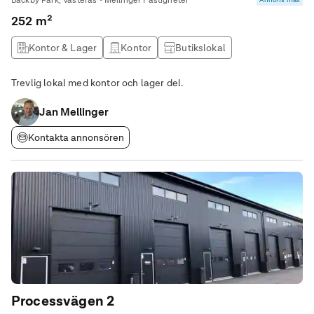
Bäckby Park, Västerås • Mellinger Fastigheter
252 m²
Kontor & Lager
Kontor
Butikslokal
Produktionslokal
Trevlig lokal med kontor och lager del.
Jan Mellinger
Kontakta annonsören
Processvägen 2