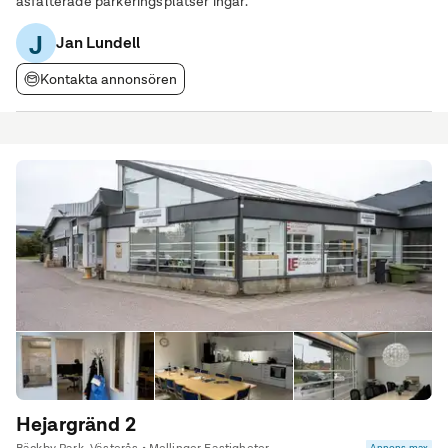
asfalterade parkeringsplatser ingår.
J
Jan Lundell
Kontakta annonsören
Hejargränd 2
Annons max