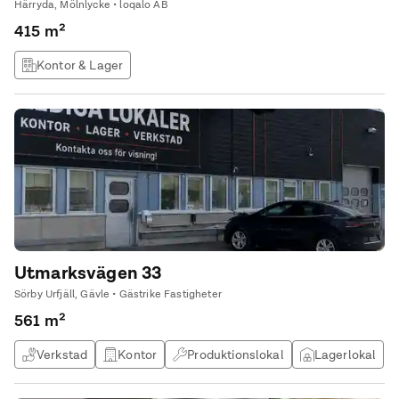
Härryda, Mölnlycke • loqalo AB
415 m²
Kontor & Lager
Utmarksvägen 33
Sörby Urfjäll, Gävle • Gästrike Fastigheter
561 m²
Verkstad
Kontor
Produktionslokal
Lagerlokal