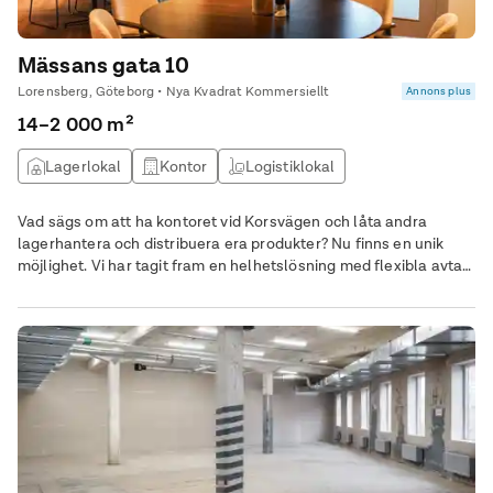
Mässans gata 10
Lorensberg, Göteborg • Nya Kvadrat Kommersiellt
Annons plus
14–2 000 m²
Lagerlokal
Kontor
Logistiklokal
Kontor & Lager
Vad sägs om att ha kontoret vid Korsvägen och låta andra
lagerhantera och distribuera era produkter? Nu finns en unik
möjlighet. Vi har tagit fram en helhetslösning med flexibla avtal
för e-handelsbolag. Vi vet att man inte vill knyta upp sig på
långa hyresavtal när man är i uppstarten av sitt företag. Om ni
väljer att sitta hos oss betalar ni enbart för platsen ni använder.
Växer ni kan vi erbjuda större ytor och tvärtom. På World trade
center vid Korsvägen finns det olika storlekar på rum där minsta
rummen är cirka 14kvm. Växer bolaget så kan man byta upp sig
till större kontor. Här ingår alla kringkostnader som städning,
internet, el osv. Det finns gemensamma kök, toaletter samt en
härlig terrass att avnjuta sommarluncherna på. Eller varför inte
ta en AW och njuta av solnedgången? Er lagerhantering sker hos