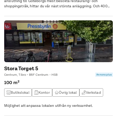
anslutning till Göteborgs mest besökta restaurang- och
shoppingstråk, hittar du vår näst största anläggning. Och 400
väldigt nöjda medlemmar.
Stora Torget 5
Centrum, Tibro • BRF Centrum - HSB
Annons plus
100 m²
Butikslokal
Kontor
Övrig lokal
Verkstad
Möjlighet att anpassa lokalen utifrån ny verksamhet.