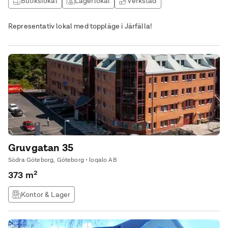
Butikslokal
Lagerlokal
Verkstad
Kontor & Lager
Representativ lokal med toppläge i Järfälla!
Gruvgatan 35
Södra Göteborg, Göteborg • loqalo AB
373 m²
Kontor & Lager