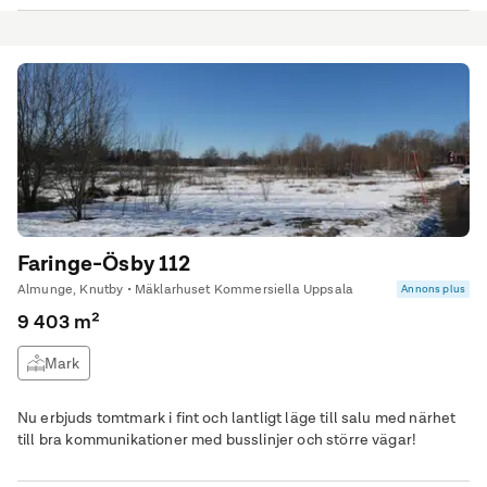
Faringe-Ösby 112
Almunge, Knutby • Mäklarhuset Kommersiella Uppsala
Annons plus
9 403 m²
Mark
Nu erbjuds tomtmark i fint och lantligt läge till salu med närhet
till bra kommunikationer med busslinjer och större vägar!