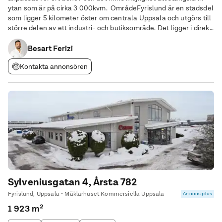
ytan som är på cirka 3 000kvm. OmrådeFyrislund är en stadsdel
som ligger 5 kilometer öster om centrala Uppsala och utgörs till
större delen av ett industri- och butiksområde. Det ligger i direkt
anslutning till väg 255 som ansluter till E4 och riksväg 55 på ett
par
Besart Ferizi
Kontakta annonsören
Sylveniusgatan 4, Årsta 782
Fyrislund, Uppsala • Mäklarhuset Kommersiella Uppsala
Annons plus
1 923 m²