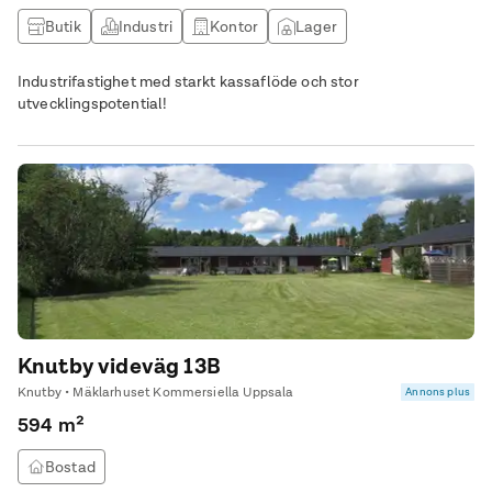
Butik
Industri
Kontor
Lager
Industrifastighet med starkt kassaflöde och stor
utvecklingspotential!
Knutby videväg 13B
Knutby • Mäklarhuset Kommersiella Uppsala
Annons plus
594 m²
Bostad