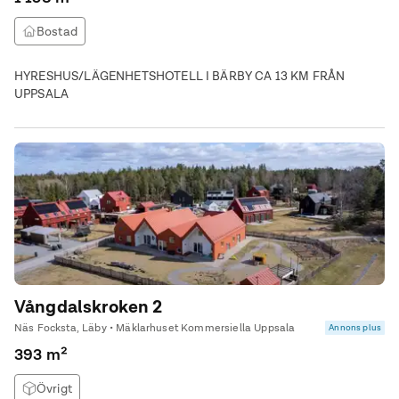
Bostad
HYRESHUS/LÄGENHETSHOTELL I BÄRBY CA 13 KM FRÅN
UPPSALA
Vångdalskroken 2
Näs Focksta, Läby • Mäklarhuset Kommersiella Uppsala
Annons plus
393 m²
Övrigt