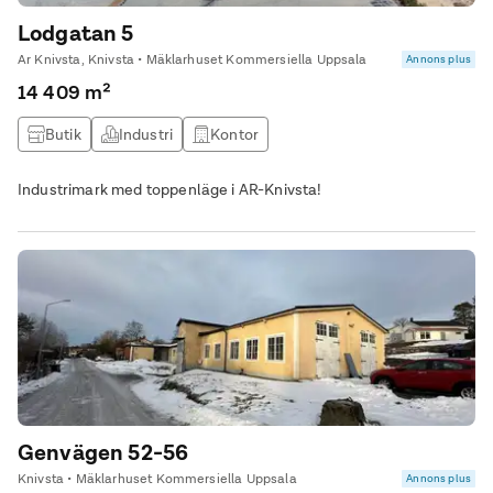
Lodgatan 5
Ar Knivsta, Knivsta • Mäklarhuset Kommersiella Uppsala
Annons plus
14 409 m²
Butik
Industri
Kontor
Industrimark med toppenläge i AR-Knivsta!
Genvägen 52-56
Knivsta • Mäklarhuset Kommersiella Uppsala
Annons plus