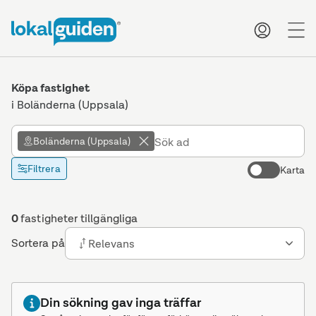
me
Köpa fastighet
i Boländerna (Uppsala)
Boländerna (Uppsala)
Filtrera
Karta
0
fastigheter tillgängliga
Sortera på
Relevans
Din sökning gav inga träffar