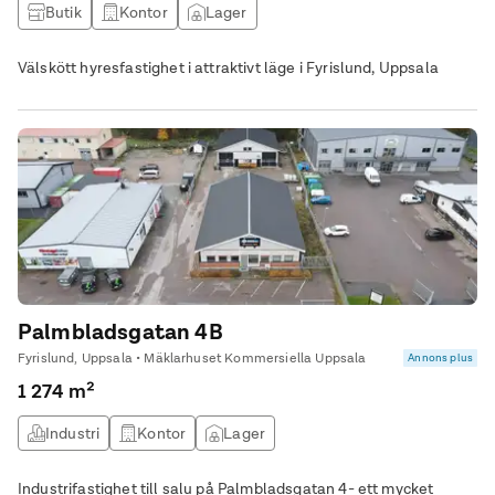
Butik
Kontor
Lager
Välskött hyresfastighet i attraktivt läge i Fyrislund, Uppsala
Palmbladsgatan 4B
Fyrislund, Uppsala • Mäklarhuset Kommersiella Uppsala
Annons plus
1 274 m²
Industri
Kontor
Lager
Industrifastighet till salu på Palmbladsgatan 4- ett mycket