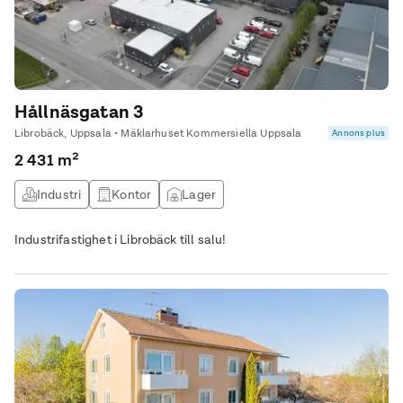
Hållnäsgatan 3
Librobäck, Uppsala • Mäklarhuset Kommersiella Uppsala
Annons plus
2 431 m²
Industri
Kontor
Lager
Industrifastighet i Librobäck till salu!