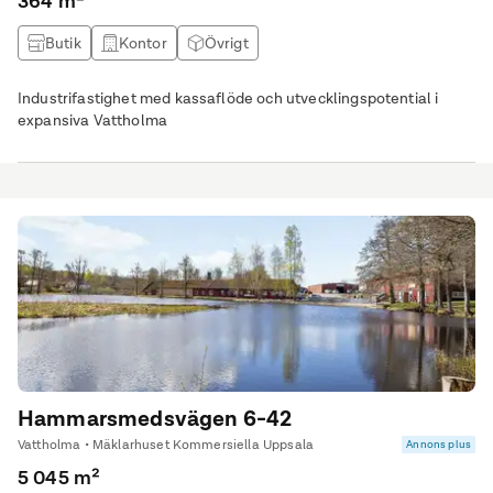
364 m²
Butik
Kontor
Övrigt
Industrifastighet med kassaflöde och utvecklingspotential i
expansiva Vattholma
Hammarsmedsvägen 6-42
Vattholma • Mäklarhuset Kommersiella Uppsala
Annons plus
5 045 m²