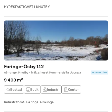
HYRESFASTIGHET I KNUTBY
Faringe-Ösby 112
Almunge, Knutby • Mäklarhuset Kommersiella Uppsala
Annons plus
9 403 m²
Bostad
Butik
Industri
Kontor
Industritomt- Faringe Almunge