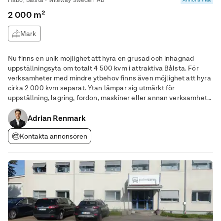
Håbo, Bålsta • Mileway Sweden AB
2 000 m²
Mark
Nu finns en unik möjlighet att hyra en grusad och inhägnad
uppställningsyta om totalt 4 500 kvm i attraktiva Bålsta. För
verksamheter med mindre ytbehov finns även möjlighet att hyra
cirka 2 000 kvm separat. Ytan lämpar sig utmärkt för
uppställning, lagring, fordon, maskiner eller annan verksamhet
med behov av säker och lättillgänglig mark. Området är
inhägnat och utrustat med automatiserad
Adrian Renmark
Kontakta annonsören