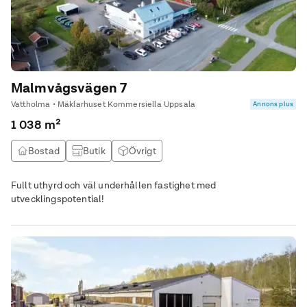
Malmvågsvägen 7
Vattholma • Mäklarhuset Kommersiella Uppsala
Annons plus
1 038 m²
Bostad
Butik
Övrigt
Fullt uthyrd och väl underhållen fastighet med
utvecklingspotential!